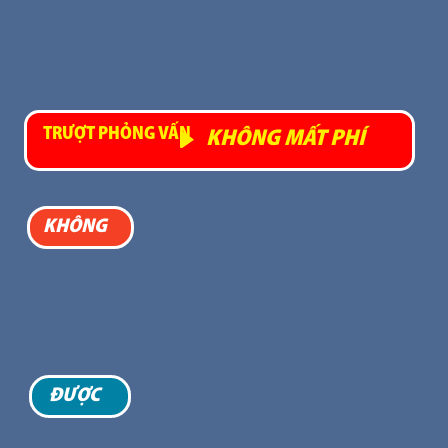
TRƯỢT PHỎNG VẤN
KHÔNG MẤT PHÍ
KHÔNG
KHÔNG CẦN NỘP PHÍ KHI ĐĂNG KÝ
KHÔNG YÊU CẦU CHỨNG CHỈ TIẾNG
KHÔNG CHỨNG MINH TÀI CHÍNH
ĐƯỢC