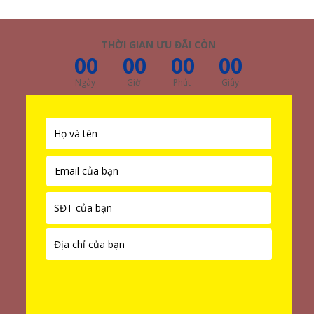
THỜI GIAN ƯU ĐÃI CÒN
00
00
00
00
Ngày
Giờ
Phút
Giây
TƯ VẤN NGAY