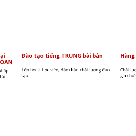
ại
Đào tạo tiếng TRUNG bài bản
Hàng 
 LOAN
Lớp học ít học viên, đảm bảo chất lượng đào
Chất lượ
 khắp
tạo
gia chươ
tới