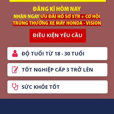
ĐĂNG KÍ HÔM NAY
NHẬN NGAY
ƯU ĐÃI HỒ SƠ 5TR + CƠ HỘI
TRÚNG THƯỞNG XE MÁY HONDA - VISION
ĐIỀU KIỆN YÊU CẦU
ĐỘ TUỔI TỪ 18 - 30 TUỔI
TỐT NGHIỆP CẤP 3 TRỞ LÊN
SỨC KHỎE TỐT