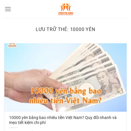
Chuyển
đến
nội
dung
LƯU TRỮ THẺ:
10000 YÊN
10000 yên bằng bao nhiêu tiền Việt Nam? Quy đổi nhanh và
mẹo tiết kiệm chi phí