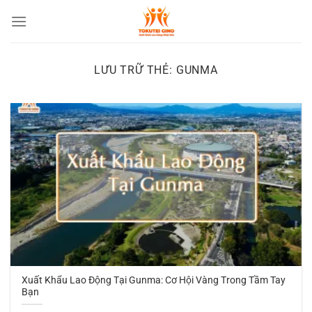
Chuyển
đến
nội
dung
LƯU TRỮ THẺ:
GUNMA
Xuất Khẩu Lao Động Tại Gunma: Cơ Hội Vàng Trong Tầm Tay
Bạn