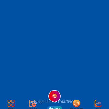
Copyright 2026 ©
TOKUTEIGINO
Gọi ngay
Menu
liên hệ
Messenger
Zalo