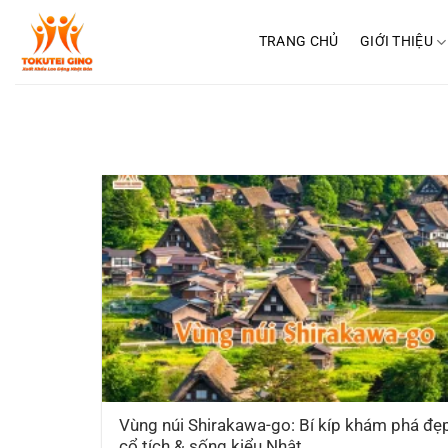
Chuyển
đến
TRANG CHỦ
GIỚI THIỆU
nội
dung
Vùng núi Shirakawa-go: Bí kíp khám phá đẹ
cổ tích & sống kiểu Nhật