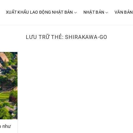
XUẤT KHẨU LAO ĐỘNG NHẬT BẢN
NHẬT BẢN
VĂN BẢN
LƯU TRỮ THẺ:
SHIRAKAWA-GO
p như