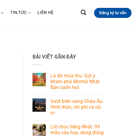
TIN TỨC
LIÊN HỆ
Đăng ký tư vấn
BÀI VIẾT GẦN ĐÂY
Lá đỏ mùa thu: Gợi ý
khám phá Momiji Nhật
Bản cuốn hút
Vượt biên sang Châu Âu:
Hình thức, chi phí và rủi
ro
Lời chúc tiếng Nhật: 99
mẫu câu hay, dùng đúng