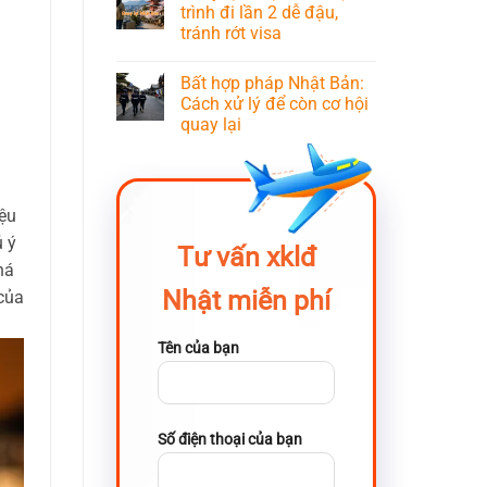
trình đi lần 2 dễ đậu,
tránh rớt visa
Bất hợp pháp Nhật Bản:
Cách xử lý để còn cơ hội
quay lại
iệu
ú ý
Tư vấn xklđ
há
Nhật miễn phí
 của
Tên của bạn
Số điện thoại của bạn