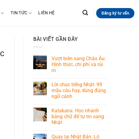
TIN TỨC
LIÊN HỆ
Đăng ký tư vấn
BÀI VIẾT GẦN ĐÂY
ệc
Vượt biên sang Châu Âu:
Hình thức, chi phí và rủi
ro
Lời chúc tiếng Nhật: 99
mẫu câu hay, dùng đúng
ngữ cảnh
Katakana: Học nhanh
bảng chữ để tự tin sang
Nhật
Quay lại Nhật Bản: Lộ