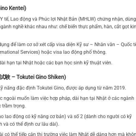
no Kentei)
 Y tế, Lao động và Phúc lợi Nhật Bản (MHLW) chứng nhận, dùng
ngành nghề khác nhau như: chế biến thực phẩm, hàn, cắt gọt ki
ụng để làm cơ sở xét cấp visa diện Kỹ sư – Nhân văn – Quốc t
ernational Services) hoặc visa lao động phổ thông.
ài hạn tại Nhật hoặc các bạn học sinh kỹ thuật viên.
試験 – Tokutei Gino Shiken)
 kỹ năng đặc định Tokutei Gino, được áp dụng từ năm 2019.
ớc ngoài muốn làm việc hợp pháp, dài hạn tại Nhật ở các ngành
 trầm trọng.
ho lao động có kỹ năng cơ bản) và số 2 (dành cho người có kỹ
 và có thể định cư lâu dài).
i có thể tiếp cận thị trường việc làm Nhật dễ dàng hơn mà khô