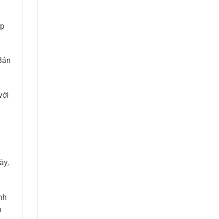
ợp
Bản
với
ày,
nh
n