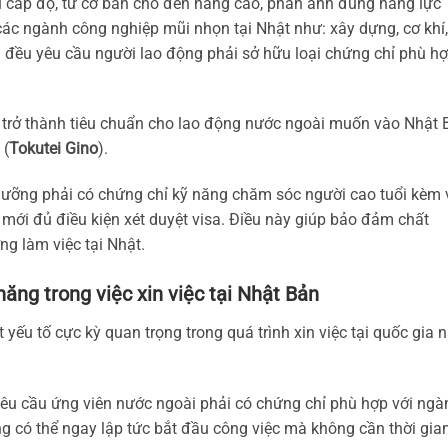
 cấp độ, từ cơ bản cho đến nâng cao, phản ánh đúng năng lực
các ngành công nghiệp mũi nhọn tại Nhật như: xây dựng, cơ khí,
 đều yêu cầu người lao động phải sở hữu loại chứng chỉ phù h
 trở thành tiêu chuẩn cho lao động nước ngoài muốn vào Nhật 
 (
Tokutei Gino
).
dưỡng phải có chứng chỉ kỹ năng chăm sóc người cao tuổi kèm 
 mới đủ điều kiện xét duyệt visa. Điều này giúp bảo đảm chất
g làm việc tại Nhật.
năng trong việc xin việc tại Nhật Bản
 yếu tố cực kỳ quan trọng trong quá trình xin việc tại quốc gia n
yêu cầu ứng viên nước ngoài phải có chứng chỉ phù hợp với ngà
 có thể ngay lập tức bắt đầu công việc mà không cần thời gia