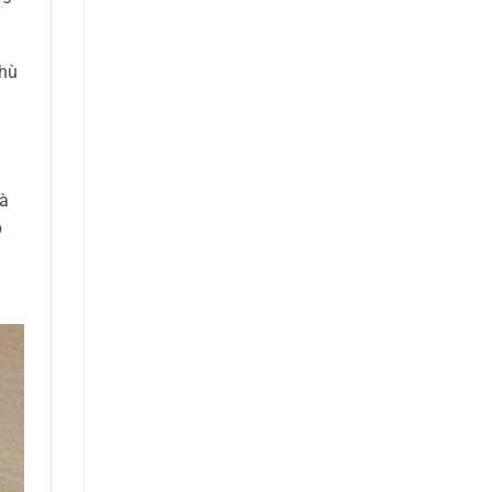
phù
và
p