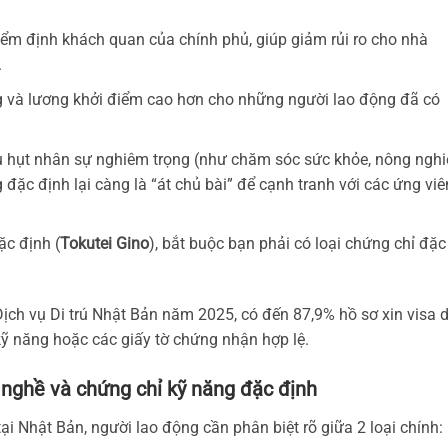
iểm định khách quan của chính phủ, giúp giảm rủi ro cho nhà
.
và lương khởi điểm cao hơn cho những người lao động đã có
 hụt nhân sự nghiêm trọng (như chăm sóc sức khỏe, nông nghi
đặc định lại càng là “át chủ bài” để cạnh tranh với các ứng viê
ặc định (
Tokutei Gino
), bắt buộc bạn phải có loại chứng chỉ đặc
ịch vụ Di trú Nhật Bản năm 2025, có đến 87,9% hồ sơ xin visa 
 kỹ năng hoặc các giấy tờ chứng nhận hợp lệ.
 nghề và chứng chỉ kỹ năng đặc định
i Nhật Bản, người lao động cần phân biệt rõ giữa 2 loại chính: