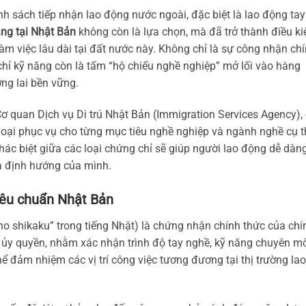
 sách tiếp nhận lao động nước ngoài, đặc biệt là lao động tay
ng tại Nhật Bản
không còn là lựa chọn, mà đã trở thành điều ki
àm việc lâu dài tại đất nước này. Không chỉ là sự công nhận ch
hỉ kỹ năng còn là tấm “hộ chiếu nghề nghiệp” mở lối vào hàng
ơng lai bền vững.
 quan Dịch vụ Di trú Nhật Bản (Immigration Services Agency),
loại phục vụ cho từng mục tiêu nghề nghiệp và ngành nghề cụ t
khác biệt giữa các loại chứng chỉ sẽ giúp người lao động dễ dàn
và định hướng của mình.
tiêu chuẩn Nhật Bản
gino shikaku” trong tiếng Nhật) là chứng nhận chính thức của chí
ủy quyền, nhằm xác nhận trình độ tay nghề, kỹ năng chuyên m
ể đảm nhiệm các vị trí công việc tương đương tại thị trường lao