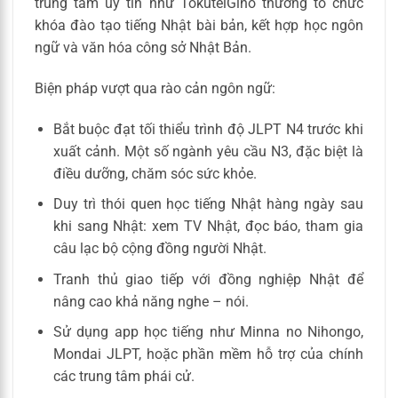
trung tâm uy tín như TokuteiGino thường tổ chức
khóa đào tạo tiếng Nhật bài bản, kết hợp học ngôn
ngữ và văn hóa công sở Nhật Bản.
Biện pháp vượt qua rào cản ngôn ngữ:
Bắt buộc đạt tối thiểu trình độ JLPT N4 trước khi
xuất cảnh. Một số ngành yêu cầu N3, đặc biệt là
điều dưỡng, chăm sóc sức khỏe.
Duy trì thói quen học tiếng Nhật hàng ngày sau
khi sang Nhật: xem TV Nhật, đọc báo, tham gia
câu lạc bộ cộng đồng người Nhật.
Tranh thủ giao tiếp với đồng nghiệp Nhật để
nâng cao khả năng nghe – nói.
Sử dụng app học tiếng như Minna no Nihongo,
Mondai JLPT, hoặc phần mềm hỗ trợ của chính
các trung tâm phái cử.