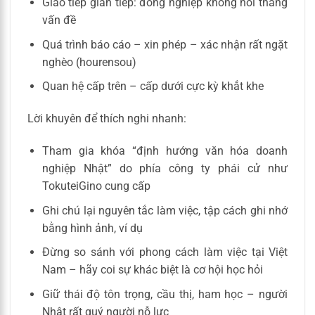
Giao tiếp gián tiếp: đồng nghiệp không nói thẳng
vấn đề
Quá trình báo cáo – xin phép – xác nhận rất ngặt
nghèo (hourensou)
Quan hệ cấp trên – cấp dưới cực kỳ khắt khe
Lời khuyên để thích nghi nhanh:
Tham gia khóa “định hướng văn hóa doanh
nghiệp Nhật” do phía công ty phái cử như
TokuteiGino cung cấp
Ghi chú lại nguyên tắc làm việc, tập cách ghi nhớ
bằng hình ảnh, ví dụ
Đừng so sánh với phong cách làm việc tại Việt
Nam – hãy coi sự khác biệt là cơ hội học hỏi
Giữ thái độ tôn trọng, cầu thị, ham học – người
Nhật rất quý người nỗ lực