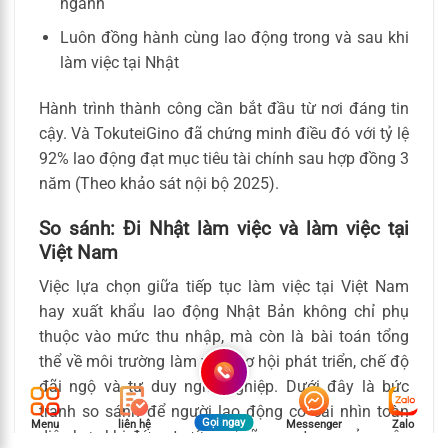
ngành
Luôn đồng hành cùng lao động trong và sau khi
làm việc tại Nhật
Hành trình thành công cần bắt đầu từ nơi đáng tin
cậy. Và TokuteiGino đã chứng minh điều đó với tỷ lệ
92% lao động đạt mục tiêu tài chính sau hợp đồng 3
năm (Theo khảo sát nội bộ 2025).
So sánh: Đi Nhật làm việc và làm việc tại
Việt Nam
Việc lựa chọn giữa tiếp tục làm việc tại Việt Nam
hay xuất khẩu lao động Nhật Bản không chỉ phụ
thuộc vào mức thu nhập, mà còn là bài toán tổng
thể về môi trường làm việc, cơ hội phát triển, chế độ
đãi ngộ và tư duy nghề nghiệp. Dưới đây là bức
tranh so sánh để người lao động có cái nhìn toàn
Gọi ngay
Menu
liên hệ
Messenger
Zalo
diện hơn khi đứng trước ngả rẽ quan trọng của cuộc