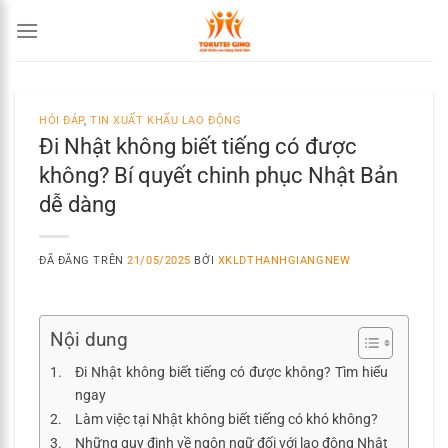
Chuyển
đến
nội
dung
HỎI ĐÁP
,
TIN XUẤT KHẨU LAO ĐỘNG
Đi Nhật không biết tiếng có được
không? Bí quyết chinh phục Nhật Bản
dễ dàng
ĐÃ ĐĂNG TRÊN
21/05/2025
BỞI
XKLDTHANHGIANGNEW
Nội dung
Đi Nhật không biết tiếng có được không? Tìm hiểu
ngay
Làm việc tại Nhật không biết tiếng có khó không?
Những quy định về ngôn ngữ đối với lao động Nhật