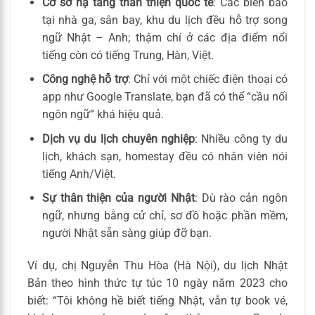
Cơ sở hạ tầng thân thiện quốc tế
: Các biển báo
tại nhà ga, sân bay, khu du lịch đều hỗ trợ song
ngữ Nhật – Anh; thậm chí ở các địa điểm nổi
tiếng còn có tiếng Trung, Hàn, Việt.
Công nghệ hỗ trợ
: Chỉ với một chiếc điện thoại có
app như Google Translate, bạn đã có thể “cầu nối
ngôn ngữ” khá hiệu quả.
Dịch vụ du lịch chuyên nghiệp
: Nhiều công ty du
lịch, khách sạn, homestay đều có nhân viên nói
tiếng Anh/Việt.
Sự thân thiện của người Nhật
: Dù rào cản ngôn
ngữ, nhưng bằng cử chỉ, sơ đồ hoặc phần mềm,
người Nhật sẵn sàng giúp đỡ bạn.
Ví dụ, chị Nguyễn Thu Hòa (Hà Nội), du lịch Nhật
Bản theo hình thức tự túc 10 ngày năm 2023 cho
biết: “Tôi không hề biết tiếng Nhật, vẫn tự book vé,