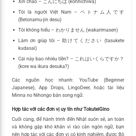
Xin chào – こんにちは (konnichiwa)
Tôi là người Việt Nam – ベトナム人です
(Betonamu-jin desu)
Tôi không hiểu – わかりません (wakarimasen)
Làm ơn giúp tôi – 助けてください (tasukete
kudasai)
Cái này bao nhiêu tiền? – これはいくらですか？
(kore wa ikura desuka?)
Các nguồn học nhanh: YouTube (Beginner
Japanese), App Drops, LingoDeer, hoặc tài liệu
Minna no Nihongo bản song ngữ.
Hợp tác với các đơn vị uy tín như TokuteiGino
Cuối cùng, để hành trình đến Nhật suôn sẻ, an toàn
và không gặp khó khăn vì rào cản ngôn ngữ, bạn
nên hợp tác với các đơn vị có kinh nghiệm, được Bộ