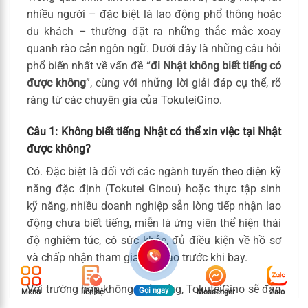
nhiều người – đặc biệt là lao động phổ thông hoặc
du khách – thường đặt ra những thắc mắc xoay
quanh rào cản ngôn ngữ. Dưới đây là những câu hỏi
phổ biến nhất về vấn đề “
đi Nhật không biết tiếng có
được không
”, cùng với những lời giải đáp cụ thể, rõ
ràng từ các chuyên gia của TokuteiGino.
Câu 1: Không biết tiếng Nhật có thể xin việc tại Nhật
được không?
Có. Đặc biệt là đối với các ngành tuyển theo diện kỹ
năng đặc định (Tokutei Ginou) hoặc thực tập sinh
kỹ năng, nhiều doanh nghiệp sẵn lòng tiếp nhận lao
động chưa biết tiếng, miễn là ứng viên thể hiện thái
độ nghiêm túc, có sức khỏe, đủ điều kiện về hồ sơ
và chấp nhận tham gia đào tạo trước khi bay.
Với trường hợp không biết tiếng, TokuteiGino sẽ đào
Gọi ngay
Menu
liên hệ
Messenger
Zalo
tạo miễn phí khóa học N5 (tối thiểu 150 giờ), giúp