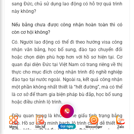
sang Đức, chủ sử dụng lao động có hỗ trợ quá trình
này không?
Nếu bằng chưa được công nhận hoàn toàn thì có
còn cơ hội không?
Có. Người lao động có thể đi theo hướng visa công
nhận văn bằng, học bổ sung, đào tạo chuyển đổi
hoặc chọn diện phù hợp hơn với hồ sơ hiện tại. Cơ
quan đại diện Đức tại Việt Nam có trang riêng về thị
thực cho mục đích công nhận trình độ nghề nghiệp
đào tạo tại nước ngoài. Ngoài ra, kết quả công nhận
một phần không nhất thiết là “hết đường”, mà có thể
là cơ sở để tham gia biện pháp bù đắp, học bổ sung
hoặc điều chỉnh lộ trình.
Điều quan trọng là không che giấu tình trạng bằng
cấp. Hồ sơ càng minh bạch, lộ trình càng dễ thiết kế.
Gọi ngay
Menu
liên hệ
Messenger
Zalo
Điều kiện xuất khẩu lao động Đức
không yêu cầu