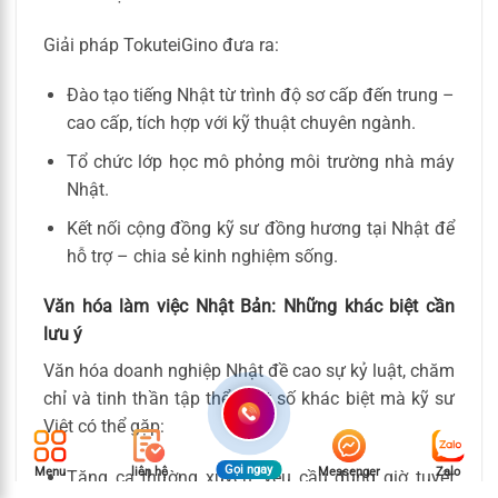
Giải pháp TokuteiGino đưa ra:
Đào tạo tiếng Nhật từ trình độ sơ cấp đến trung –
cao cấp, tích hợp với kỹ thuật chuyên ngành.
Tổ chức lớp học mô phỏng môi trường nhà máy
Nhật.
Kết nối cộng đồng kỹ sư đồng hương tại Nhật để
hỗ trợ – chia sẻ kinh nghiệm sống.
Văn hóa làm việc Nhật Bản: Những khác biệt cần
lưu ý
Văn hóa doanh nghiệp Nhật đề cao sự kỷ luật, chăm
chỉ và tinh thần tập thể. Một số khác biệt mà kỹ sư
Việt có thể gặp:
Gọi ngay
Menu
liên hệ
Messenger
Zalo
Tăng ca thường xuyên, yêu cầu đúng giờ tuyệt