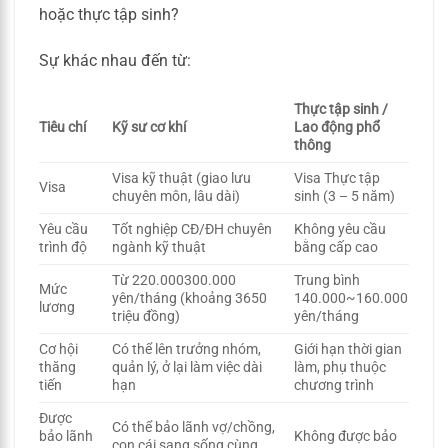
hoặc thực tập sinh?
Sự khác nhau đến từ:
Thực tập sinh /
Tiêu chí
Kỹ sư cơ khí
Lao động phổ
thông
Visa kỹ thuật (giao lưu
Visa Thực tập
Visa
chuyên môn, lâu dài)
sinh (3 – 5 năm)
Yêu cầu
Tốt nghiệp CĐ/ĐH chuyên
Không yêu cầu
trình độ
ngành kỹ thuật
bằng cấp cao
Từ 220.000300.000
Trung bình
Mức
yên/tháng (khoảng 3650
140.000~160.000
lương
triệu đồng)
yên/tháng
Cơ hội
Có thể lên trưởng nhóm,
Giới hạn thời gian
thăng
quản lý, ở lại làm việc dài
làm, phụ thuộc
tiến
hạn
chương trình
Được
Có thể bảo lãnh vợ/chồng,
bảo lãnh
Không được bảo
con cái sang sống cùng