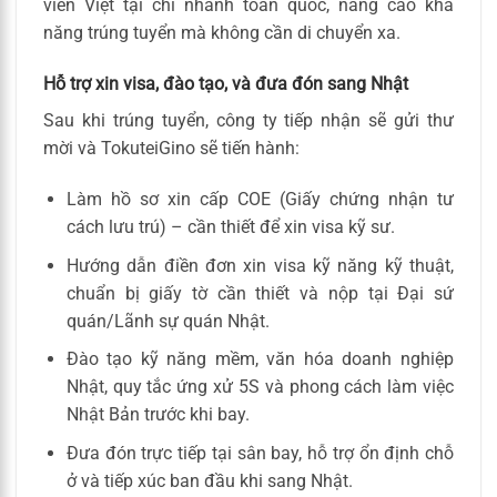
viên Việt tại chi nhánh toàn quốc, nâng cao khả
năng trúng tuyển mà không cần di chuyển xa.
Hỗ trợ xin visa, đào tạo, và đưa đón sang Nhật
Sau khi trúng tuyển, công ty tiếp nhận sẽ gửi thư
mời và TokuteiGino sẽ tiến hành:
Làm hồ sơ xin cấp COE (Giấy chứng nhận tư
cách lưu trú) – cần thiết để xin visa kỹ sư.
Hướng dẫn điền đơn xin visa kỹ năng kỹ thuật,
chuẩn bị giấy tờ cần thiết và nộp tại Đại sứ
quán/Lãnh sự quán Nhật.
Đào tạo kỹ năng mềm, văn hóa doanh nghiệp
Nhật, quy tắc ứng xử 5S và phong cách làm việc
Nhật Bản trước khi bay.
Đưa đón trực tiếp tại sân bay, hỗ trợ ổn định chỗ
ở và tiếp xúc ban đầu khi sang Nhật.