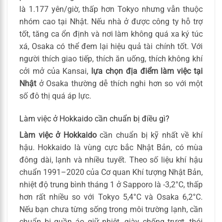
là 1.177 yên/giờ, thấp hơn Tokyo nhưng vẫn thuộc
nhóm cao tại Nhật. Nếu nhà ở được công ty hỗ trợ
tốt, tăng ca ổn định và nơi làm không quá xa ký túc
xá, Osaka có thể đem lại hiệu quả tài chính tốt. Với
người thích giao tiếp, thích ăn uống, thích không khí
cởi mở của Kansai,
lựa chọn địa điểm làm việc tại
Nhật
ở Osaka thường dễ thích nghi hơn so với một
số đô thị quá áp lực.
Làm việc ở Hokkaido cần chuẩn bị điều gì?
Làm việc ở Hokkaido
cần chuẩn bị kỹ nhất về khí
hậu. Hokkaido là vùng cực bắc Nhật Bản, có mùa
đông dài, lạnh và nhiều tuyết. Theo số liệu khí hậu
chuẩn 1991–2020 của Cơ quan Khí tượng Nhật Bản,
nhiệt độ trung bình tháng 1 ở Sapporo là -3,2°C, thấp
hơn rất nhiều so với Tokyo 5,4°C và Osaka 6,2°C.
Nếu bạn chưa từng sống trong môi trường lạnh, cần
chuẩn bị quần áo giữ nhiệt, giày chống trượt, thói