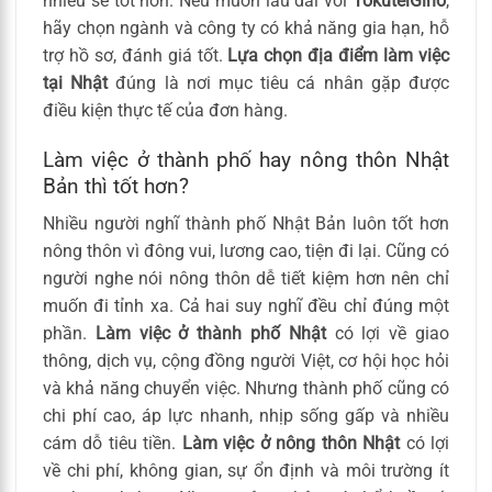
nhiều sẽ tốt hơn. Nếu muốn lâu dài với
TokuteiGino
,
hãy chọn ngành và công ty có khả năng gia hạn, hỗ
trợ hồ sơ, đánh giá tốt.
Lựa chọn địa điểm làm việc
tại Nhật
đúng là nơi mục tiêu cá nhân gặp được
điều kiện thực tế của đơn hàng.
Làm việc ở thành phố hay nông thôn Nhật
Bản thì tốt hơn?
Nhiều người nghĩ thành phố Nhật Bản luôn tốt hơn
nông thôn vì đông vui, lương cao, tiện đi lại. Cũng có
người nghe nói nông thôn dễ tiết kiệm hơn nên chỉ
muốn đi tỉnh xa. Cả hai suy nghĩ đều chỉ đúng một
phần.
Làm việc ở thành phố Nhật
có lợi về giao
thông, dịch vụ, cộng đồng người Việt, cơ hội học hỏi
và khả năng chuyển việc. Nhưng thành phố cũng có
chi phí cao, áp lực nhanh, nhịp sống gấp và nhiều
cám dỗ tiêu tiền.
Làm việc ở nông thôn Nhật
có lợi
về chi phí, không gian, sự ổn định và môi trường ít