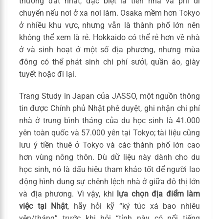
thường đắt nhất, đặc biệt là tiền nhà và phí di
chuyển nếu nơi ở xa nơi làm. Osaka mềm hơn Tokyo
ở nhiều khu vực, nhưng vẫn là thành phố lớn nên
không thể xem là rẻ. Hokkaido có thể rẻ hơn về nhà
ở và sinh hoạt ở một số địa phương, nhưng mùa
đông có thể phát sinh chi phí sưởi, quần áo, giày
tuyết hoặc đi lại.
Trang Study in Japan của JASSO, một nguồn thông
tin được Chính phủ Nhật phê duyệt, ghi nhận chi phí
nhà ở trung bình tháng của du học sinh là 41.000
yên toàn quốc và 57.000 yên tại Tokyo; tài liệu cũng
lưu ý tiền thuê ở Tokyo và các thành phố lớn cao
hơn vùng nông thôn. Dù dữ liệu này dành cho du
học sinh, nó là dấu hiệu tham khảo tốt để người lao
động hình dung sự chênh lệch nhà ở giữa đô thị lớn
và địa phương. Vì vậy, khi
lựa chọn địa điểm làm
việc tại Nhật
, hãy hỏi kỹ “ký túc xá bao nhiêu
yên/tháng” trước khi hỏi “tỉnh này có nổi tiếng