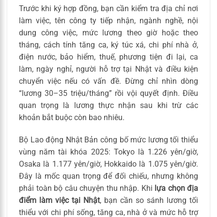
Trước khi ký hợp đồng, bạn cần kiểm tra địa chỉ nơi
làm việc, tên công ty tiếp nhận, ngành nghề, nội
dung công việc, mức lương theo giờ hoặc theo
tháng, cách tính tăng ca, ký túc xá, chi phí nhà ở,
điện nước, bảo hiểm, thuế, phương tiện đi lại, ca
làm, ngày nghỉ, người hỗ trợ tại Nhật và điều kiện
chuyển việc nếu có vấn đề. Đừng chỉ nhìn dòng
“lương 30–35 triệu/tháng” rồi vội quyết định. Điều
quan trọng là lương thực nhận sau khi trừ các
khoản bắt buộc còn bao nhiêu.
Bộ Lao động Nhật Bản công bố mức lương tối thiểu
vùng năm tài khóa 2025: Tokyo là 1.226 yên/giờ,
Osaka là 1.177 yên/giờ, Hokkaido là 1.075 yên/giờ.
Đây là mốc quan trọng để đối chiếu, nhưng không
phải toàn bộ câu chuyện thu nhập. Khi
lựa chọn địa
điểm làm việc tại Nhật
, bạn cần so sánh lương tối
thiểu với chi phí sống, tăng ca, nhà ở và mức hỗ trợ