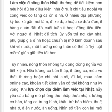
Làm việc ở nông thôn Nhật
thường dễ tiết kiệm hơn
nếu hội đủ ba điều kiện: nhà ở rẻ, ít chi tiêu ngoài và
công việc có tăng ca ổn định. Ở nhiều địa phương,
ký túc xá gần nơi làm, đi xe đạp hoặc xe đưa đón, ít
hàng quán đắt đỏ, cuối tuần ít hoạt động tiêu tiền.
Với người đi Nhật để tích lũy vốn trả nợ, xây nhà,
phụ giúp gia đình hoặc chuẩn bị mở kinh doanh sau
khi về nước, môi trường nông thôn có thể là “kỷ luật
mềm” giúp giữ tiền tốt hơn.
Tuy nhiên, nông thôn không tự động đồng nghĩa với
tiết kiệm. Nếu lương cơ bản thấp, ít tăng ca, mùa vụ
thất thường hoặc chi phí sưởi, đi lại, mua sắm
online cao, khoản tiết kiệm vẫn có thể không như kỳ
vọng. Khi
lựa chọn địa điểm làm việc tại Nhật
, hãy
yêu cầu bảng mô phỏng thu nhập thực nhận: lương
cơ bản, tăng ca trung bình, khấu trừ bảo hiểm, thuế,
nhà ở, điện nước, ăn uống. Nhìn số tiền còn lại mới