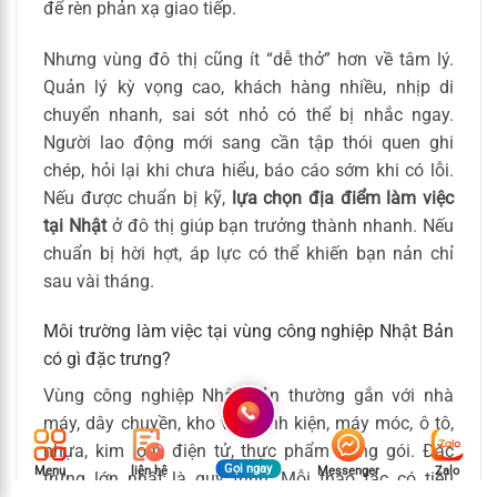
để rèn phản xạ giao tiếp.
Nhưng vùng đô thị cũng ít “dễ thở” hơn về tâm lý.
Quản lý kỳ vọng cao, khách hàng nhiều, nhịp di
chuyển nhanh, sai sót nhỏ có thể bị nhắc ngay.
Người lao động mới sang cần tập thói quen ghi
chép, hỏi lại khi chưa hiểu, báo cáo sớm khi có lỗi.
Nếu được chuẩn bị kỹ,
lựa chọn địa điểm làm việc
tại Nhật
ở đô thị giúp bạn trưởng thành nhanh. Nếu
chuẩn bị hời hợt, áp lực có thể khiến bạn nản chỉ
sau vài tháng.
Môi trường làm việc tại vùng công nghiệp Nhật Bản
có gì đặc trưng?
Vùng công nghiệp Nhật Bản thường gắn với nhà
máy, dây chuyền, kho vận, linh kiện, máy móc, ô tô,
nhựa, kim loại, điện tử, thực phẩm đóng gói. Đặc
Gọi ngay
Menu
liên hệ
Messenger
Zalo
trưng lớn nhất là quy trình. Mỗi thao tác có tiêu