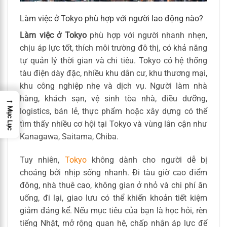
Làm việc ở Tokyo phù hợp với người lao động nào?
Làm việc ở Tokyo
phù hợp với người nhanh nhẹn,
chịu áp lực tốt, thích môi trường đô thị, có khả năng
tự quản lý thời gian và chi tiêu. Tokyo có hệ thống
tàu điện dày đặc, nhiều khu dân cư, khu thương mại,
khu công nghiệp nhẹ và dịch vụ. Người làm nhà
hàng, khách sạn, vệ sinh tòa nhà, điều dưỡng,
→
Mục Lục
logistics, bán lẻ, thực phẩm hoặc xây dựng có thể
tìm thấy nhiều cơ hội tại Tokyo và vùng lân cận như
Kanagawa, Saitama, Chiba.
Tuy nhiên,
Tokyo
không dành cho người dễ bị
choáng bởi nhịp sống nhanh. Đi tàu giờ cao điểm
đông, nhà thuê cao, không gian ở nhỏ và chi phí ăn
uống, đi lại, giao lưu có thể khiến khoản tiết kiệm
giảm đáng kể. Nếu mục tiêu của bạn là học hỏi, rèn
tiếng Nhật, mở rộng quan hệ, chấp nhận áp lực để