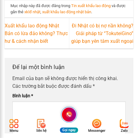
Mục nhập này đã được đăng trong
Tin xuất khẩu lao động
và được
gắn thẻ
xklđ nhật
,
xuất khẩu lao động nhật bản
.
Xuất khẩu lao động Nhật
Đi Nhật có bị nợ nần không?
Bản có lừa đảo không? Thực
Giải pháp từ “TokuteiGino”
hư & cách nhận biết
giúp bạn yên tâm xuất ngoại
Để lại một bình luận
Email của bạn sẽ không được hiển thị công khai.
Các trường bắt buộc được đánh dấu
*
Bình luận
*
Gọi ngay
Menu
liên hệ
Messenger
Zalo