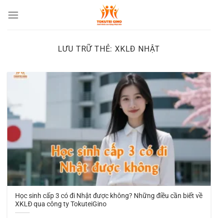
Chuyển
đến
nội
dung
LƯU TRỮ THẺ:
XKLĐ NHẬT
Học sinh cấp 3 có đi Nhật được không? Những điều cần biết về
XKLĐ qua công ty TokuteiGino