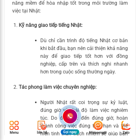
năng mềm để hòa nhập tốt trong môi trường làm
việc tại Nhật:
Kỹ năng giao tiếp tiếng Nhật:
Dù chỉ cần trình độ tiếng Nhật cơ bản
khi bắt đầu, bạn nên cải thiện khả năng
này để giao tiếp tốt hơn với đồng
nghiệp, cấp trên và thích nghi nhanh
hơn trong cuộc sống thường ngày.
Tác phong làm việc chuyên nghiệp:
Người Nhật rất coi trọng sự kỷ luật,
đúng giờ và thái độ làm việc nghiêm
túc. Do đó, việc đến đúng giờ, hoàn
thành công việc đúng thời hạn và thể
Gọi ngay
Menu
liên hệ
Messenger
Zalo
hiện tinh thần trách nhiệm sẽ giúp bạn