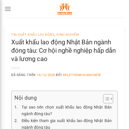
Chuyển
đến
nội
dung
TIN XUẤT KHẨU LAO ĐỘNG
,
KINH NGHIỆM
Xuất khẩu lao động Nhật Bản ngành
đóng tàu: Cơ hội nghề nghiệp hấp dẫn
và lương cao
ĐÃ ĐĂNG TRÊN
16/12/2024
BỞI
XKLDTHANHGIANGNEW
Nội dung
Tại sao nên chọn xuất khẩu lao động Nhật Bản
ngành đóng tàu?
Điều kiện tham gia xuất khẩu lao động Nhật Bản
ngành đóng tàu