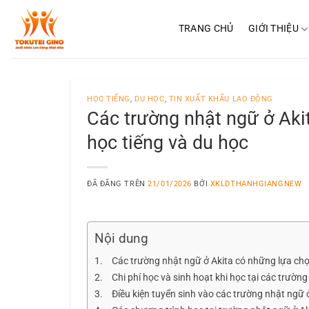
Chuyển
đến
TRANG CHỦ
GIỚI THIỆU
nội
dung
HỌC TIẾNG
,
DU HỌC
,
TIN XUẤT KHẨU LAO ĐỘNG
Các trường nhật ngữ ở Akit
học tiếng và du học
ĐÃ ĐĂNG TRÊN
21/01/2026
BỞI
XKLDTHANHGIANGNEW
Nội dung
Các trường nhật ngữ ở Akita có những lựa chọ
Chi phí học và sinh hoạt khi học tại các trườn
Điều kiện tuyển sinh vào các trường nhật ngữ