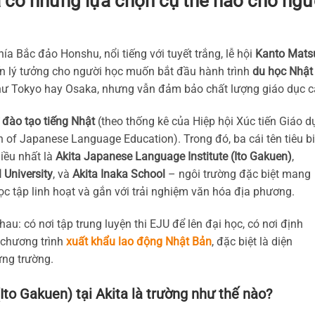
a có những lựa chọn cụ thể nào cho ngư
hía Bắc đảo Honshu, nổi tiếng với tuyết trắng, lễ hội
Kanto Matsu
ến lý tưởng cho người học muốn bắt đầu hành trình
du học Nhật
như Tokyo hay Osaka, nhưng vẫn đảm bảo chất lượng giáo dục c
 đào tạo tiếng Nhật
(theo thống kê của Hiệp hội Xúc tiến Giáo d
 of Japanese Language Education). Trong đó, ba cái tên tiêu b
iều nhất là
Akita Japanese Language Institute (Ito Gakuen)
,
 University
, và
Akita Inaka School
– ngôi trường đặc biệt mang
c tập linh hoạt và gắn với trải nghiệm văn hóa địa phương.
au: có nơi tập trung luyện thi EJU để lên đại học, có nơi định
 chương trình
xuất khẩu lao động Nhật Bản
, đặc biệt là diện
từng trường.
Ito Gakuen) tại Akita là trường như thế nào?