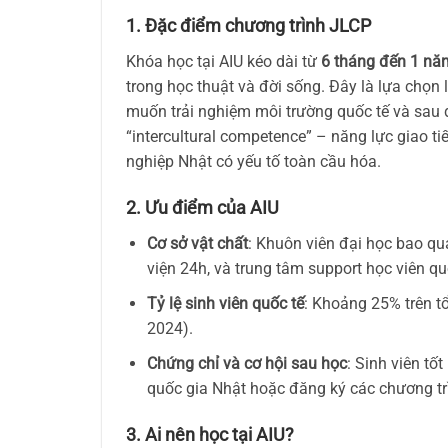
1. Đặc điểm chương trình JLCP
Khóa học tại AIU kéo dài từ
6 tháng đến 1 nă
trong học thuật và đời sống. Đây là lựa chọn 
muốn trải nghiệm môi trường quốc tế và sau đ
“intercultural competence” – năng lực giao ti
nghiệp Nhật có yếu tố toàn cầu hóa.
2. Ưu điểm của AIU
Cơ sở vật chất
: Khuôn viên đại học bao qua
viện 24h, và trung tâm support học viên qu
Tỷ lệ sinh viên quốc tế
: Khoảng 25% trên t
2024).
Chứng chỉ và cơ hội sau học
: Sinh viên tố
quốc gia Nhật hoặc đăng ký các chương t
3. Ai nên học tại AIU?