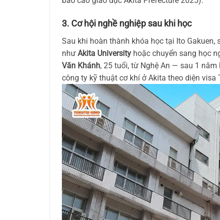
báo cáo giáo dục Akita Prefecture 2025).
3. Cơ hội nghề nghiệp sau khi học
Sau khi hoàn thành khóa học tại Ito Gakuen, 
như
Akita University
hoặc chuyển sang học ng
Văn Khánh
, 25 tuổi, từ Nghệ An — sau 1 năm 
công ty kỹ thuật cơ khí ở Akita theo diện visa