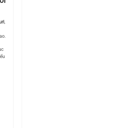
ời
ri
,
ao.
ục
iểu