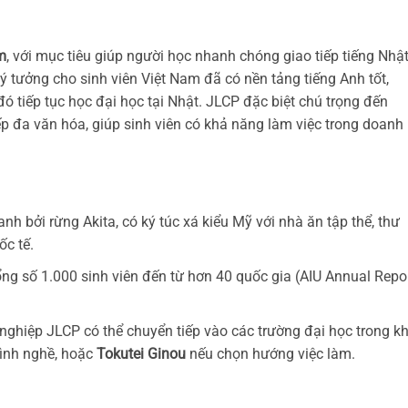
m
, với mục tiêu giúp người học nhanh chóng giao tiếp tiếng Nhậ
lý tưởng cho sinh viên Việt Nam đã có nền tảng tiếng Anh tốt,
ó tiếp tục học đại học tại Nhật. JLCP đặc biệt chú trọng đến
ếp đa văn hóa, giúp sinh viên có khả năng làm việc trong doanh
nh bởi rừng Akita, có ký túc xá kiểu Mỹ với nhà ăn tập thể, thư
ốc tế.
ổng số 1.000 sinh viên đến từ hơn 40 quốc gia (AIU Annual Repo
t nghiệp JLCP có thể chuyển tiếp vào các trường đại học trong kh
rình nghề, hoặc
Tokutei Ginou
nếu chọn hướng việc làm.