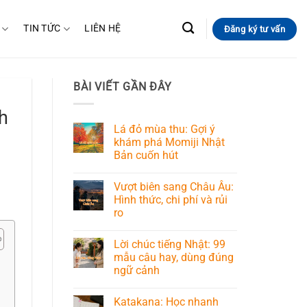
TIN TỨC
LIÊN HỆ
Đăng ký tư vấn
BÀI VIẾT GẦN ĐÂY
h
Lá đỏ mùa thu: Gợi ý
khám phá Momiji Nhật
Bản cuốn hút
Vượt biên sang Châu Âu:
Hình thức, chi phí và rủi
ro
Lời chúc tiếng Nhật: 99
mẫu câu hay, dùng đúng
ngữ cảnh
Katakana: Học nhanh