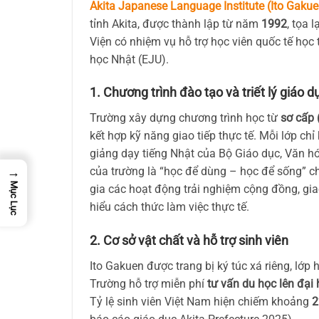
Akita Japanese Language Institute (Ito Gakue
tỉnh Akita, được thành lập từ năm
1992
, tọa l
Viện có nhiệm vụ hỗ trợ học viên quốc tế học t
học Nhật (EJU).
1. Chương trình đào tạo và triết lý giáo d
Trường xây dựng chương trình học từ
sơ cấp 
kết hợp kỹ năng giao tiếp thực tế. Mỗi lớp ch
giảng dạy tiếng Nhật của Bộ Giáo dục, Văn h
→
của trường là “học để dùng – học để sống” ch
Mục Lục
gia các hoạt động trải nghiệm cộng đồng, gia
hiểu cách thức làm việc thực tế.
2. Cơ sở vật chất và hỗ trợ sinh viên
Ito Gakuen được trang bị ký túc xá riêng, lớp
Trường hỗ trợ miễn phí
tư vấn du học lên đại
Tỷ lệ sinh viên Việt Nam hiện chiếm khoảng
2