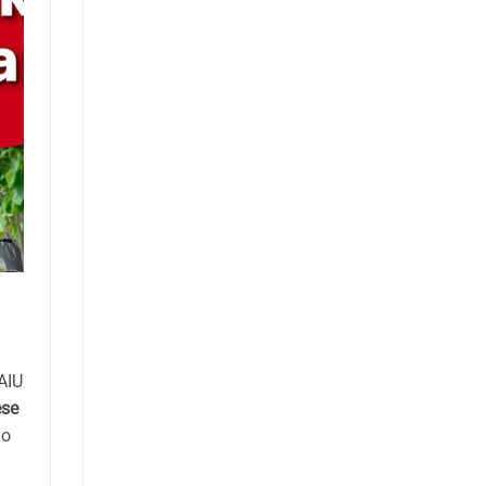
 AIU
se
ao