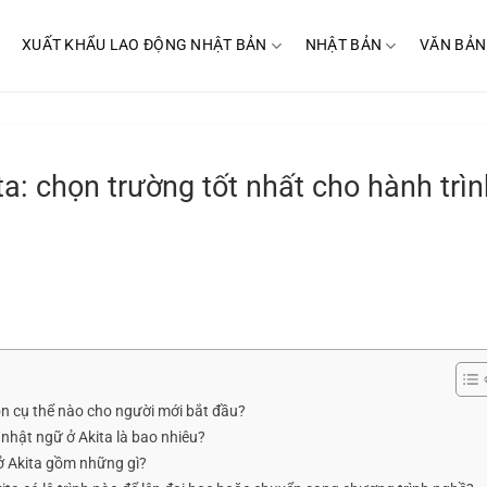
XUẤT KHẨU LAO ĐỘNG NHẬT BẢN
NHẬT BẢN
VĂN BẢN
a: chọn trường tốt nhất cho hành trìn
n cụ thể nào cho người mới bắt đầu?
g nhật ngữ ở Akita là bao nhiêu?
 ở Akita gồm những gì?