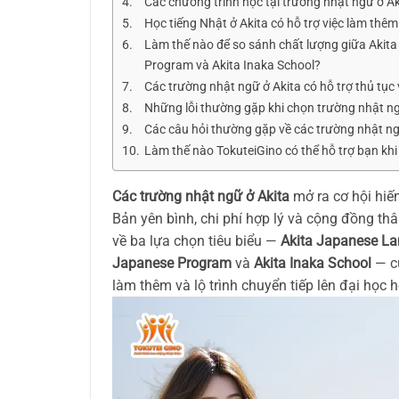
Các chương trình học tại trường nhật ngữ ở Ak
Học tiếng Nhật ở Akita có hỗ trợ việc làm thê
Làm thế nào để so sánh chất lượng giữa Akita 
Program và Akita Inaka School?
Các trường nhật ngữ ở Akita có hỗ trợ thủ tục 
Những lỗi thường gặp khi chọn trường nhật ng
Các câu hỏi thường gặp về các trường nhật ng
Làm thế nào TokuteiGino có thể hỗ trợ bạn khi
Các trường nhật ngữ ở Akita
mở ra cơ hội hi
Bản yên bình, chi phí hợp lý và cộng đồng thân
về ba lựa chọn tiêu biểu —
Akita Japanese Lan
Japanese Program
và
Akita Inaka School
— cù
làm thêm và lộ trình chuyển tiếp lên đại học