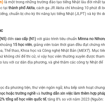
n)
là một trong những trường đào tạo tiếng Nhật lâu đời nhất tạ
ạc tại
thành phố Akita
, cách ga JR Akita chỉ khoảng 10 phút đi b
iếng, chuẩn bị cho kỳ thi năng lực tiếng Nhật (JLPT) và kỳ thi d
ục
(N5)
đến
cao cấp (N1)
với giáo trình tiêu chuẩn
Minna no Nihon
ỉ khoảng
15 học viên
, giảng viên toàn thời gian đều đạt chứng n
óa, Thể thao, Khoa học và Công nghệ Nhật Bản (
MEXT
). Mục tiê
ứ không chỉ để thi cử, vì vậy học viên thường xuyên được tham
o lưu với cư dân địa phương, và ghé thăm các công ty Nhật để
 học đa phương tiện, thư viện ngôn ngữ, khu bếp sinh hoạt chung
 học hoặc trường nghề
và
hướng dẫn xin việc làm thêm hợp phá
2% tổng số học viên quốc tế
, tăng 8% so với năm 2023 (Nguồn: