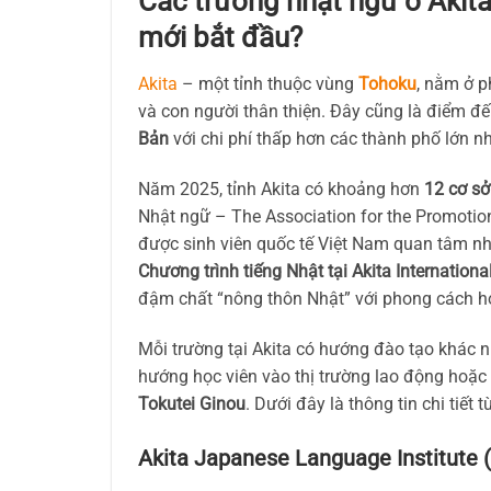
Các trường nhật ngữ ở Akit
mới bắt đầu?
Akita
– một tỉnh thuộc vùng
Tohoku
, nằm ở p
và con người thân thiện. Đây cũng là điểm đ
Bản
với chi phí thấp hơn các thành phố lớn 
Năm 2025, tỉnh Akita có khoảng hơn
12 cơ sở
Nhật ngữ – The Association for the Promotion
được sinh viên quốc tế Việt Nam quan tâm nh
Chương trình tiếng Nhật tại Akita International
đậm chất “nông thôn Nhật” với phong cách họ
Mỗi trường tại Akita có hướng đào tạo khác nh
hướng học viên vào thị trường lao động hoặc
Tokutei Ginou
. Dưới đây là thông tin chi tiết 
Akita Japanese Language Institute (