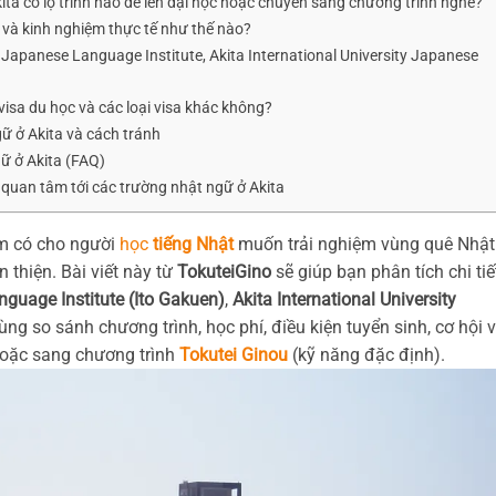
ita có lộ trình nào để lên đại học hoặc chuyển sang chương trình nghề?
m và kinh nghiệm thực tế như thế nào?
Japanese Language Institute, Akita International University Japanese
visa du học và các loại visa khác không?
ữ ở Akita và cách tránh
ữ ở Akita (FAQ)
 quan tâm tới các trường nhật ngữ ở Akita
ếm có cho người
học
tiếng Nhật
muốn trải nghiệm vùng quê Nhật
 thiện. Bài viết này từ
TokuteiGino
sẽ giúp bạn phân tích chi tiế
guage Institute (Ito Gakuen)
,
Akita International University
ng so sánh chương trình, học phí, điều kiện tuyển sinh, cơ hội v
 hoặc sang chương trình
Tokutei Ginou
(kỹ năng đặc định).