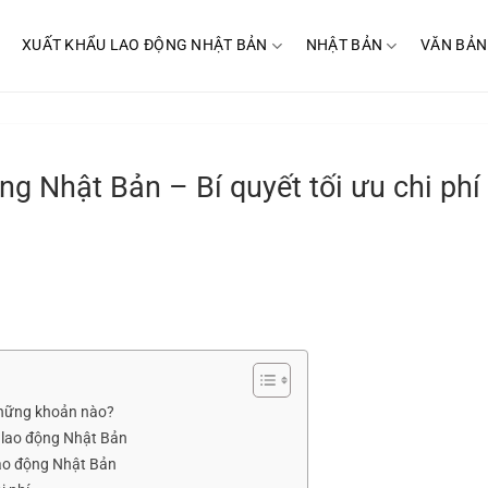
XUẤT KHẨU LAO ĐỘNG NHẬT BẢN
NHẬT BẢN
VĂN BẢN
ng Nhật Bản – Bí quyết tối ưu chi phí
những khoản nào?
u lao động Nhật Bản
 lao động Nhật Bản