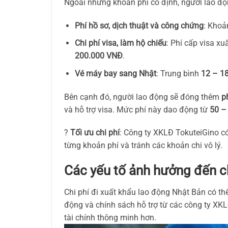
Ngoài những khoản phí cố định, người lao đ
Phí hồ sơ, dịch thuật và công chứng
: Kho
Chi phí visa, làm hộ chiếu
: Phí cấp visa x
200.000 VNĐ
.
Vé máy bay sang Nhật
: Trung bình
12 – 18
Bên cạnh đó, người lao động sẽ đóng thêm
p
và hỗ trợ visa. Mức phí này dao động từ
50 –
?
Tối ưu chi phí
: Công ty XKLĐ TokuteiGino c
từng khoản phí và tránh các khoản chi vô lý.
Các yếu tố ảnh hưởng đến ch
Chi phí đi xuất khẩu lao động Nhật Bản có thể
động và chính sách hỗ trợ từ các công ty XKL
tài chính thông minh hơn.