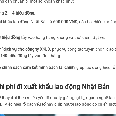
ộng cần chuẩn bị một số khoản khác như:
ảng
2 – 4 triệu đồng
.
uất khẩu lao động Nhật Bản là
600.000 VNĐ
, còn hộ chiếu khoản
 triệu đồng
tùy vào hãng hàng không và thời điểm đặt vé.
hí dịch vụ cho công ty XKLĐ
, phục vụ công tác tuyển chọn, đào 
 140 triệu đồng
tùy vào đơn hàng.
ó
chính sách cam kết minh bạch tài chính
, giúp lao động hiểu rõ
i phí đi xuất khẩu lao động Nhật Bản
 thay đổi theo nhiều yếu tố như tỷ giá ngoại tệ, ngành nghề lao
Đ. Việc hiểu rõ các yếu tố này giúp người lao động có chiến lượ