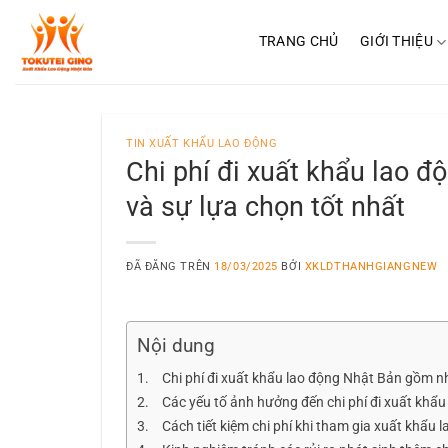
Chuyển
đến
TRANG CHỦ
GIỚI THIỆU
nội
dung
TIN XUẤT KHẨU LAO ĐỘNG
Chi phí đi xuất khẩu lao độ
và sự lựa chọn tốt nhất
ĐÃ ĐĂNG TRÊN
18/03/2025
BỞI
XKLDTHANHGIANGNEW
Nội dung
Chi phí đi xuất khẩu lao động Nhật Bản gồm 
Các yếu tố ảnh hưởng đến chi phí đi xuất khẩ
Cách tiết kiệm chi phí khi tham gia xuất khẩu