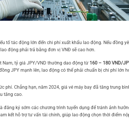
ếu tố tác động lớn đến chi phí xuất khẩu lao động. Nếu đồng y
i lao động phải trả bằng đơn vị VNĐ sẽ cao hơn.
ệt Nam, tỷ giá JPY/VND thường dao động từ
160 – 180 VND/JP
ồng JPY mạnh lên, lao động có thể phải chuẩn bị chi phí lớn h
 phí. Chẳng hạn, năm 2024, giá vé máy bay đã tăng trung bìn
ệu tăng cao.
ệ và đăng ký sớm các chương trình tuyển dụng để tránh ảnh hưởn
am kết hỗ trợ tư vấn tài chính, giúp lao động chọn thời điểm nộ