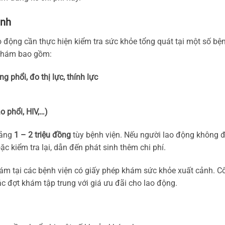
ảnh
o động cần thực hiện kiểm tra sức khỏe tổng quát tại một số bệ
 khám bao gồm:
 phổi, đo thị lực, thính lực
o phổi, HIV,…)
oảng
1 – 2 triệu đồng
tùy bệnh viện. Nếu người lao động không 
oặc kiểm tra lại, dẫn đến phát sinh thêm chi phí.
hám tại các bệnh viện có giấy phép khám sức khỏe xuất cảnh. C
c đợt khám tập trung với giá ưu đãi cho lao động.