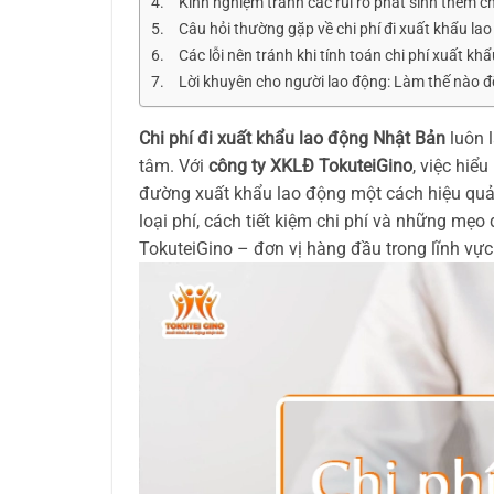
Kinh nghiệm tránh các rủi ro phát sinh thêm ch
Câu hỏi thường gặp về chi phí đi xuất khẩu la
Các lỗi nên tránh khi tính toán chi phí xuất k
Lời khuyên cho người lao động: Làm thế nào để
Chi phí đi xuất khẩu lao động Nhật Bản
luôn 
tâm. Với
công ty XKLĐ TokuteiGino
, việc hiể
đường xuất khẩu lao động một cách hiệu quả nh
loại phí, cách tiết kiệm chi phí và những mẹo
TokuteiGino – đơn vị hàng đầu trong lĩnh vự