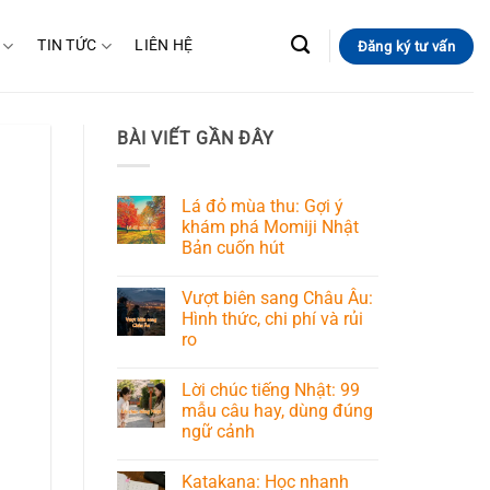
TIN TỨC
LIÊN HỆ
Đăng ký tư vấn
BÀI VIẾT GẦN ĐÂY
Lá đỏ mùa thu: Gợi ý
khám phá Momiji Nhật
Bản cuốn hút
Vượt biên sang Châu Âu:
Hình thức, chi phí và rủi
ro
Lời chúc tiếng Nhật: 99
mẫu câu hay, dùng đúng
ngữ cảnh
Katakana: Học nhanh