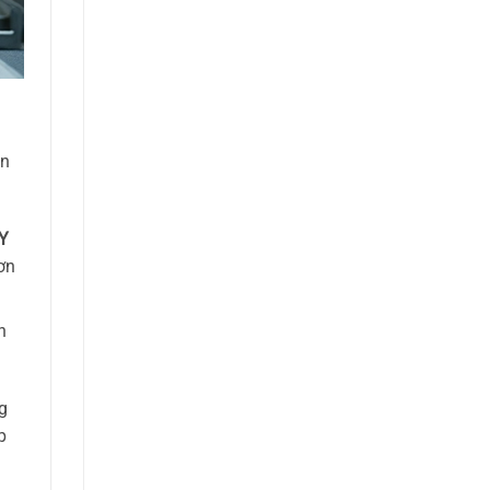
ên
Y
ơn
h
g
p