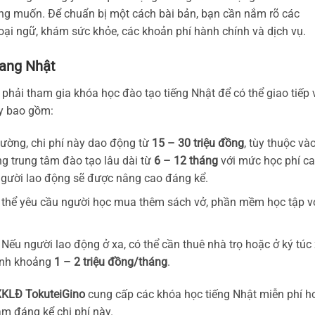
ng muốn. Để chuẩn bị một cách bài bản, bạn cần nắm rõ các
oại ngữ, khám sức khỏe, các khoản phí hành chính và dịch vụ.
sang Nhật
 phải tham gia khóa học đào tạo tiếng Nhật để có thể giao tiếp 
ày bao gồm:
hường, chi phí này dao động từ
15 – 30 triệu đồng
, tùy thuộc và
ng trung tâm đào tạo lâu dài từ
6 – 12 tháng
với mức học phí c
 người lao động sẽ được nâng cao đáng kể.
ó thể yêu cầu người học mua thêm sách vở, phần mềm học tập v
: Nếu người lao động ở xa, có thể cần thuê nhà trọ hoặc ở ký túc
bình khoảng
1 – 2 triệu đồng/tháng
.
XKLĐ TokuteiGino
cung cấp các khóa học tiếng Nhật miễn phí h
ảm đáng kể chi phí này.