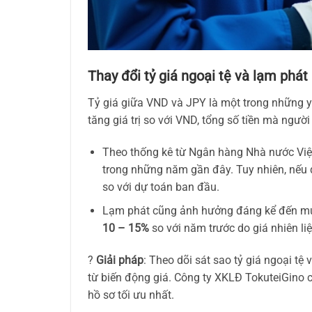
Thay đổi tỷ giá ngoại tệ và lạm phát
Tỷ giá giữa VND và JPY là một trong những y
tăng giá trị so với VND, tổng số tiền mà ngườ
Theo thống kê từ Ngân hàng Nhà nước Vi
trong những năm gần đây. Tuy nhiên, nếu đ
so với dự toán ban đầu.
Lạm phát cũng ảnh hưởng đáng kể đến mức
10 – 15%
so với năm trước do giá nhiên li
?
Giải pháp
: Theo dõi sát sao tỷ giá ngoại t
từ biến động giá. Công ty XKLĐ TokuteiGino c
hồ sơ tối ưu nhất.