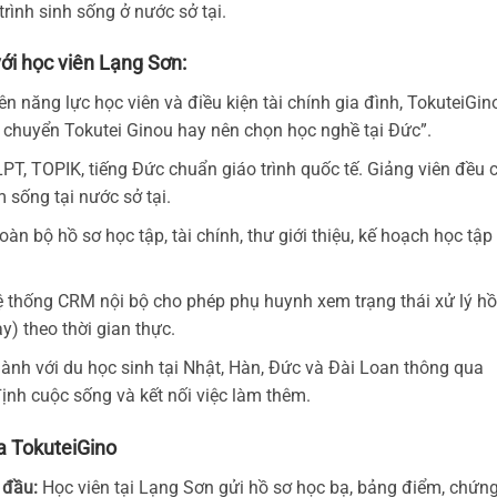
 trình sinh sống ở nước sở tại.
với học viên Lạng Sơn:
n năng lực học viên và điều kiện tài chính gia đình, TokuteiGin
 chuyển Tokutei Ginou hay nên chọn học nghề tại Đức”.
T, TOPIK, tiếng Đức chuẩn giáo trình quốc tế. Giảng viên đều 
sống tại nước sở tại.
àn bộ hồ sơ học tập, tài chính, thư giới thiệu, kế hoạch học tập
 thống CRM nội bộ cho phép phụ huynh xem trạng thái xử lý hồ
y) theo thời gian thực.
nh với du học sinh tại Nhật, Hàn, Đức và Đài Loan thông qua
định cuộc sống và kết nối việc làm thêm.
ủa TokuteiGino
 đầu:
Học viên tại Lạng Sơn gửi hồ sơ học bạ, bảng điểm, chứn