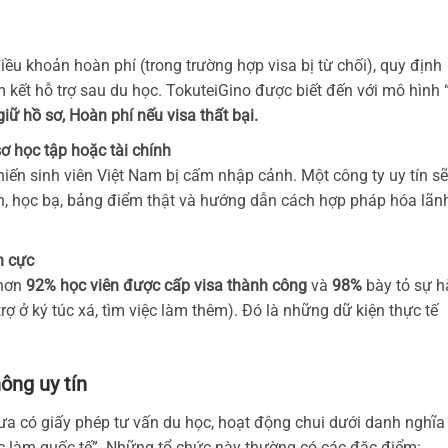
ều khoản hoàn phí (trong trường hợp visa bị từ chối), quy định
m kết hỗ trợ sau du học. TokuteiGino được biết đến với mô hình 
iữ hồ sơ, Hoàn phí nếu visa thất bại.
ơ học tập hoặc tài chính
ến sinh viên Việt Nam bị cấm nhập cảnh. Một công ty uy tín sẽ
nh, học bạ, bảng điểm thật và hướng dẫn cách hợp pháp hóa lãn
h cực
 hơn
92% học viên được cấp visa thành công
và
98%
bày tỏ sự h
rợ ở ký túc xá, tìm việc làm thêm). Đó là những dữ kiện thực tế
ông uy tín
ưa có giấy phép tư vấn du học, hoạt động chui dưới danh nghĩa
iệc làm quốc tế”. Những tổ chức này thường có các đặc điểm: