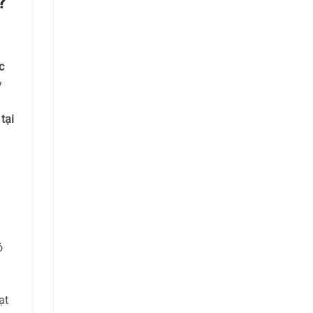
?
c
y
tại
ó
ạt