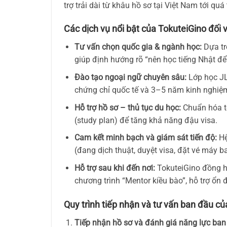
trợ trải dài từ khâu hồ sơ tại Việt Nam tới quá
Các dịch vụ nổi bật của TokuteiGino đối 
Tư vấn chọn quốc gia & ngành học:
Dựa trê
giúp định hướng rõ “nên học tiếng Nhật để
Đào tạo ngoại ngữ chuyên sâu:
Lớp học JLP
chứng chỉ quốc tế và 3–5 năm kinh nghiệm 
Hỗ trợ hồ sơ – thủ tục du học:
Chuẩn hóa to
(study plan) để tăng khả năng đậu visa.
Cam kết minh bạch và giám sát tiến độ:
Hệ
(đang dịch thuật, duyệt visa, đặt vé máy ba
Hỗ trợ sau khi đến nơi:
TokuteiGino đồng hà
chương trình “Mentor kiều bào”, hỗ trợ ổn 
Quy trình tiếp nhận và tư vấn ban đầu c
Tiếp nhận hồ sơ và đánh giá năng lực ban