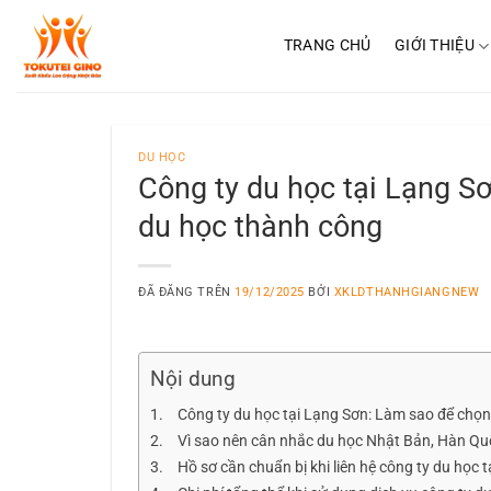
Chuyển
đến
TRANG CHỦ
GIỚI THIỆU
nội
dung
DU HỌC
Công ty du học tại Lạng Sơ
du học thành công
ĐÃ ĐĂNG TRÊN
19/12/2025
BỞI
XKLDTHANHGIANGNEW
Nội dung
Công ty du học tại Lạng Sơn: Làm sao để chọn 
Vì sao nên cân nhắc du học Nhật Bản, Hàn Qu
Hồ sơ cần chuẩn bị khi liên hệ công ty du học t