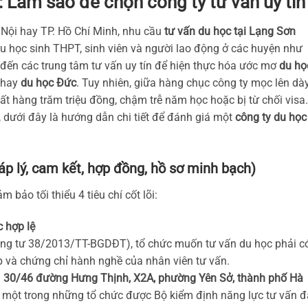
: Làm sao để chọn công ty tư vấn uy tín
 Nội hay TP. Hồ Chí Minh, nhu cầu
tư vấn du học tại Lạng Sơn
ều học sinh THPT, sinh viên và người lao động ở các huyện như
 đến các trung tâm tư vấn uy tín để hiện thực hóa ước mơ
du họ
hay
du học Đức
. Tuy nhiên, giữa hàng chục công ty mọc lên dà
ất hàng trăm triệu đồng, chậm trễ năm học hoặc bị từ chối visa.
, dưới đây là hướng dẫn chi tiết để đánh giá một
công ty du học 
áp lý, cam kết, hợp đồng, hồ sơ minh bạch)
 bảo tối thiểu 4 tiêu chí cốt lõi:
c hợp lệ
ông tư 38/2013/TT-BGDĐT), tổ chức muốn tư vấn du học phải c
 và chứng chỉ hành nghề của nhân viên tư vấn.
i
30/46 đường Hưng Thịnh, X2A, phường Yên Sở, thành phố Hà
là một trong những tổ chức được Bộ kiểm định năng lực tư vấn đ