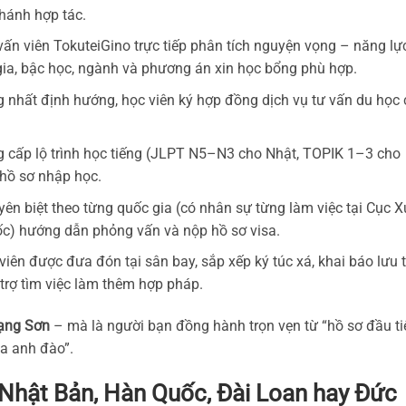
hánh hợp tác.
vấn viên TokuteiGino trực tiếp phân tích nguyện vọng – năng lự
gia, bậc học, ngành và phương án xin học bổng phù hợp.
 nhất định hướng, học viên ký hợp đồng dịch vụ tư vấn du học 
 cấp lộ trình học tiếng (JLPT N5–N3 cho Nhật, TOPIK 1–3 cho
hồ sơ nhập học.
yên biệt theo từng quốc gia (có nhân sự từng làm việc tại Cục X
c) hướng dẫn phỏng vấn và nộp hồ sơ visa.
iên được đưa đón tại sân bay, sắp xếp ký túc xá, khai báo lưu t
rợ tìm việc làm thêm hợp pháp.
Lạng Sơn
– mà là người bạn đồng hành trọn vẹn từ “hồ sơ đầu ti
oa anh đào”.
 Nhật Bản, Hàn Quốc, Đài Loan hay Đức