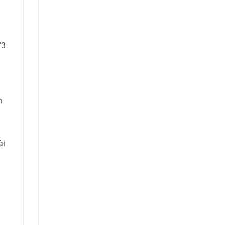
“3
h
ài