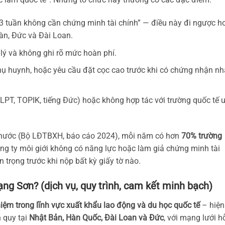
 3 tuần không cần chứng minh tài chính” — điều này đi ngược h
àn, Đức và Đài Loan.
lý và không ghi rõ mức hoàn phí.
phụ huynh, hoặc yêu cầu đặt cọc cao trước khi có chứng nhận n
LPT, TOPIK, tiếng Đức) hoặc không hợp tác với trường quốc tế 
i nước (Bộ LĐTBXH, báo cáo 2024), mỗi năm có hơn
70% trường
ông ty môi giới không có năng lực hoặc làm giả chứng minh tài
 trọng trước khi nộp bất kỳ giấy tờ nào.
ạng Sơn? (dịch vụ, quy trình, cam kết minh bạch)
ệm trong lĩnh vực xuất khẩu lao động và du học quốc tế
– hiện
h quy tại
Nhật Bản, Hàn Quốc, Đài Loan và Đức
, với mạng lưới h