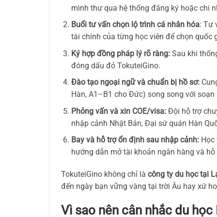
minh thư qua hệ thống đăng ký hoặc chi n
Buổi tư vấn chọn lộ trình cá nhân hóa
: Tư 
tài chính của từng học viên để chọn quốc 
Ký hợp đồng pháp lý rõ ràng:
Sau khi thống
đóng dấu đỏ TokuteiGino.
Đào tạo ngoại ngữ và chuẩn bị hồ sơ:
Cung
Hàn, A1–B1 cho Đức) song song với soạn 
Phỏng vấn và xin COE/visa:
Đội hỗ trợ chu
nhập cảnh Nhật Bản, Đại sứ quán Hàn Quố
Bay và hỗ trợ ổn định sau nhập cảnh:
Học v
hướng dẫn mở tài khoản ngân hàng và hỗ t
TokuteiGino không chỉ là
công ty du học tại 
đến ngày bạn vững vàng tại trời Âu hay xứ h
Vì sao nên cân nhắc du học