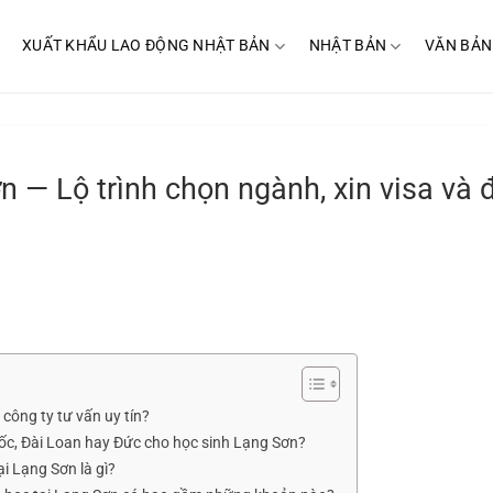
XUẤT KHẨU LAO ĐỘNG NHẬT BẢN
NHẬT BẢN
VĂN BẢN
n — Lộ trình chọn ngành, xin visa và đ
công ty tư vấn uy tín?
ốc, Đài Loan hay Đức cho học sinh Lạng Sơn?
ại Lạng Sơn là gì?