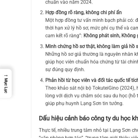
chuẩn vào năm 2024.
Hợp đồng rõ ràng, không chi phí ẩn
Một hợp đồng tư vấn minh bạch phải có: đi
thời hạn xử lý hồ sơ, mức phí cụ thể và ca
cam kết rõ ràng”:
Không phát sinh, Không g
Minh chứng hồ sơ thật, không làm giả hồ s
Những hồ sơ giả thường là nguyên nhân khi
giúp học viên chuẩn hóa chứng từ tài chí
sự đúng quy định.
→
Phản hồi từ học viên và đối tác quốc tế tíc
Mục Lục
Theo khảo sát nội bộ TokuteiGino (2024),
lòng với dịch vụ chăm sóc sau du học (hỗ t
giúp phụ huynh Lạng Sơn tin tưởng.
Dấu hiệu cảnh báo công ty du học kh
Thực tế, nhiều trung tâm nhỏ tại Lạng Sơn ch
“văn phòng hợp tác”, “trung tâm giới thiệu v