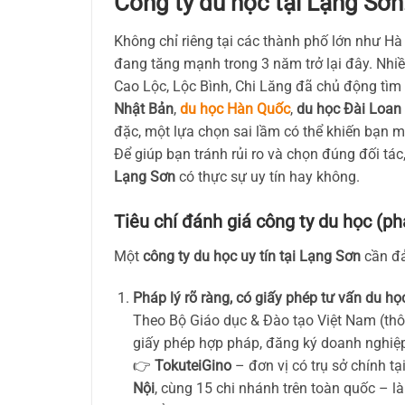
Công ty du học tại Lạng Sơn
Không chỉ riêng tại các thành phố lớn như Hà
đang tăng mạnh trong 3 năm trở lại đây. Nhi
Cao Lộc, Lộc Bình, Chi Lăng đã chủ động tìm
Nhật Bản
,
du học Hàn Quốc
,
du học Đài Loan
đặc, một lựa chọn sai lầm có thể khiến bạn m
Để giúp bạn tránh rủi ro và chọn đúng đối tác
Lạng Sơn
có thực sự uy tín hay không.
Tiêu chí đánh giá công ty du học (ph
Một
công ty du học uy tín tại Lạng Sơn
cần đảm
Pháp lý rõ ràng, có giấy phép tư vấn du họ
Theo Bộ Giáo dục & Đào tạo Việt Nam (th
giấy phép hợp pháp, đăng ký doanh nghiệp
👉
TokuteiGino
– đơn vị có trụ sở chính tạ
Nội
, cùng 15 chi nhánh trên toàn quốc – 