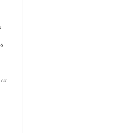
o
có
 sơ
g