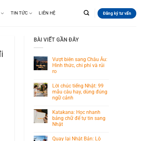
TIN TỨC
LIÊN HỆ
Đăng ký tư vấn
BÀI VIẾT GẦN ĐÂY
i
Vượt biên sang Châu Âu:
Hình thức, chi phí và rủi
ro
Lời chúc tiếng Nhật: 99
mẫu câu hay, dùng đúng
ngữ cảnh
Katakana: Học nhanh
bảng chữ để tự tin sang
Nhật
Quay lại Nhật Bản: Lộ