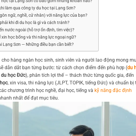
 du học tại Lạng Sơn có bao gồm những khoản nào?
 khi làm qua công ty du học tại Lạng Sơn?
gôn ngữ, nghề, cử nhân) với năng lực của bạn?
ải khi đi du học là gì và cách tránh?
n nước ngoài (hỗ trợ ổn định, tìm việc)?
ể xin học bổng và thi năng lực ngoại ngữ?
ại Lạng Sơn — Những điều bạn cần biết?
 cho hàng ngàn học sinh, sinh viên và người lao động mong m
 sẽ dẫn dắt bạn từng bước: từ cách chọn điểm đến phù hợp (
du 
,
du học Đức
), phân tích lợi thế – thách thức từng quốc gia, đến
 học
, xin visa, thi năng lực (JLPT, TOPIK, tiếng Đức) và chuẩn bị 
các chương trình học nghề, đại học, tiếng và
kỹ năng đặc định
hanh nhất để đạt mục tiêu.