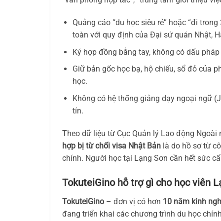
Quảng cáo “du học siêu rẻ” hoặc “đi trong
toàn với quy định của Đại sứ quán Nhật, H
Ký hợp đồng bằng tay, không có dấu pháp 
Giữ bản gốc học bạ, hộ chiếu, sổ đỏ của 
học.
Không có hệ thống giảng dạy ngoại ngữ (J
tín.
Theo dữ liệu từ Cục Quản lý Lao động Ngoà
hợp bị từ chối visa Nhật Bản
là do hồ sơ từ c
chính. Người học tại Lạng Sơn cần hết sức cẩn
TokuteiGino hỗ trợ gì cho học viên L
TokuteiGino
– đơn vị có hơn
10 năm kinh nghi
đang triển khai các chương trình du học chín