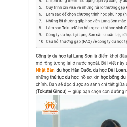
Chi phí tổng thể khi sử dụng dịch vụ công ty
Quy trình xin visa và những rủi ro thường gặp
Làm sao để chọn chương trình học phù hợp (n
Những lỗi thường gặp học viên Lạng Sơn mắc ph
Làm sao TokuteiGino hỗ trợ sau khi học sinh đế
Công ty du học tại Lạng Sơn cần chuẩn bị gì đ
Câu hỏi thường gặp (FAQ) về công ty du học t
Công ty du học tại Lạng Sơn
là điểm khởi đầu
mở rộng tương lai ở nước ngoài. Bài viết này
Nhật Bản
,
du học Hàn Quốc
,
du học Đài Loan
những
thủ tục du học
, hồ sơ, xin
học bổng du
chính. Bạn sẽ đọc được so sánh chi tiết giữa 
(
Tokutei Ginou
) — giúp bạn chọn con đường n