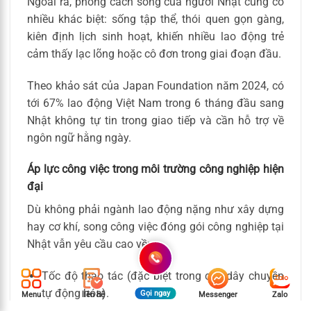
Ngoài ra, phong cách sống của người Nhật cũng có
nhiều khác biệt: sống tập thể, thói quen gọn gàng,
kiên định lịch sinh hoạt, khiến nhiều lao động trẻ
cảm thấy lạc lõng hoặc cô đơn trong giai đoạn đầu.
Theo khảo sát của Japan Foundation năm 2024, có
tới 67% lao động Việt Nam trong 6 tháng đầu sang
Nhật không tự tin trong giao tiếp và cần hỗ trợ về
ngôn ngữ hằng ngày.
Áp lực công việc trong môi trường công nghiệp hiện
đại
Dù không phải ngành lao động nặng như xây dựng
hay cơ khí, song công việc đóng gói công nghiệp tại
Nhật vẫn yêu cầu cao về:
Tốc độ thao tác (đặc biệt trong các dây chuyền
tự động hóa).
Gọi ngay
Menu
liên hệ
Messenger
Zalo