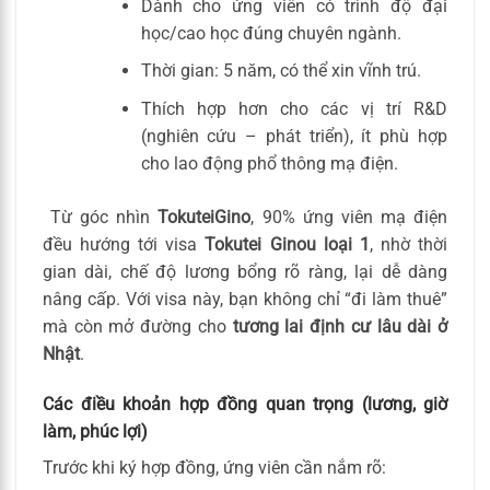
Dành cho ứng viên có trình độ đại
học/cao học đúng chuyên ngành.
Thời gian: 5 năm, có thể xin vĩnh trú.
Thích hợp hơn cho các vị trí R&D
(nghiên cứu – phát triển), ít phù hợp
cho lao động phổ thông mạ điện.
Từ góc nhìn
TokuteiGino
, 90% ứng viên mạ điện
đều hướng tới visa
Tokutei Ginou loại 1
, nhờ thời
gian dài, chế độ lương bổng rõ ràng, lại dễ dàng
nâng cấp. Với visa này, bạn không chỉ “đi làm thuê”
mà còn mở đường cho
tương lai định cư lâu dài ở
Nhật
.
Các điều khoản hợp đồng quan trọng (lương, giờ
làm, phúc lợi)
Trước khi ký hợp đồng, ứng viên cần nắm rõ: