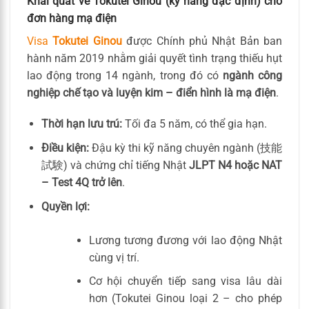
Khái quát về Tokutei Ginou (kỹ năng đặc định) cho
đơn hàng mạ điện
Visa
Tokutei Ginou
được Chính phủ Nhật Bản ban
hành năm 2019 nhằm giải quyết tình trạng thiếu hụt
lao động trong 14 ngành, trong đó có
ngành công
nghiệp chế tạo và luyện kim – điển hình là mạ điện
.
Thời hạn lưu trú:
Tối đa 5 năm, có thể gia hạn.
Điều kiện:
Đậu kỳ thi kỹ năng chuyên ngành (技能
試験) và chứng chỉ tiếng Nhật
JLPT N4 hoặc NAT
– Test 4Q trở lên
.
Quyền lợi:
Lương tương đương với lao động Nhật
cùng vị trí.
Cơ hội chuyển tiếp sang visa lâu dài
hơn (Tokutei Ginou loại 2 – cho phép