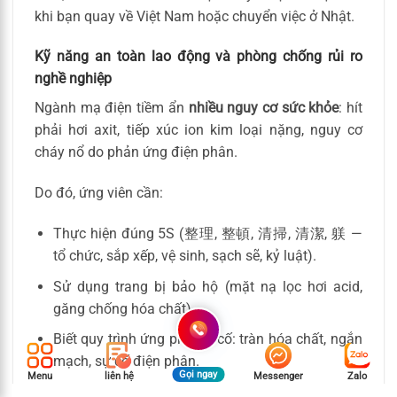
khi bạn quay về Việt Nam hoặc chuyển việc ở Nhật.
Kỹ năng an toàn lao động và phòng chống rủi ro
nghề nghiệp
Ngành mạ điện tiềm ẩn
nhiều nguy cơ sức khỏe
: hít
phải hơi axit, tiếp xúc ion kim loại nặng, nguy cơ
cháy nổ do phản ứng điện phân.
Do đó, ứng viên cần:
Thực hiện đúng 5S (整理, 整頓, 清掃, 清潔, 躾 —
tổ chức, sắp xếp, vệ sinh, sạch sẽ, kỷ luật).
Sử dụng trang bị bảo hộ (mặt nạ lọc hơi acid,
găng chống hóa chất).
Biết quy trình ứng phó sự cố: tràn hóa chất, ngắn
mạch, sự cố điện phân.
Gọi ngay
Menu
liên hệ
Messenger
Zalo