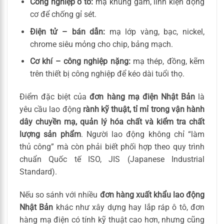
Công nghiệp ô tô:
mạ khung gầm, linh kiện động
cơ để chống gỉ sét.
Điện tử – bán dẫn:
mạ lớp vàng, bạc, nickel,
chrome siêu mỏng cho chip, bảng mạch.
Cơ khí – công nghiệp nặng:
mạ thép, đồng, kẽm
trên thiết bị công nghiệp để kéo dài tuổi thọ.
Điểm đặc biệt của
đơn hàng mạ điện Nhật Bản
là
yêu cầu lao động
rành kỹ thuật, tỉ mỉ trong vận hành
dây chuyền mạ, quản lý hóa chất và kiểm tra chất
lượng sản phẩm
. Người lao động không chỉ “làm
thủ công” mà còn phải biết phối hợp theo quy trình
chuẩn Quốc tế ISO, JIS (Japanese Industrial
Standard).
Nếu so sánh với nhiều
đơn hàng xuất khẩu lao động
Nhật Bản
khác như xây dựng hay lắp ráp ô tô, đơn
hàng mạ điện có tính kỹ thuật cao hơn, nhưng cũng