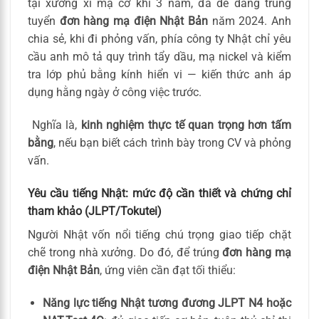
tại xưởng xi mạ cơ khí 3 năm, đã dễ dàng trúng
tuyển
đơn hàng mạ điện Nhật Bản
năm 2024. Anh
chia sẻ, khi đi phỏng vấn, phía công ty Nhật chỉ yêu
cầu anh mô tả quy trình tẩy dầu, mạ nickel và kiểm
tra lớp phủ bằng kính hiển vi — kiến thức anh áp
dụng hằng ngày ở công việc trước.
Nghĩa là,
kinh nghiệm thực tế quan trọng hơn tấm
bằng
, nếu bạn biết cách trình bày trong CV và phỏng
vấn.
Yêu cầu tiếng Nhật: mức độ cần thiết và chứng chỉ
tham khảo (JLPT/Tokutei)
Người Nhật vốn nổi tiếng chú trọng giao tiếp chặt
chẽ trong nhà xưởng. Do đó, để trúng
đơn hàng mạ
điện Nhật Bản
, ứng viên cần đạt tối thiểu:
Năng lực tiếng Nhật tương đương JLPT N4 hoặc