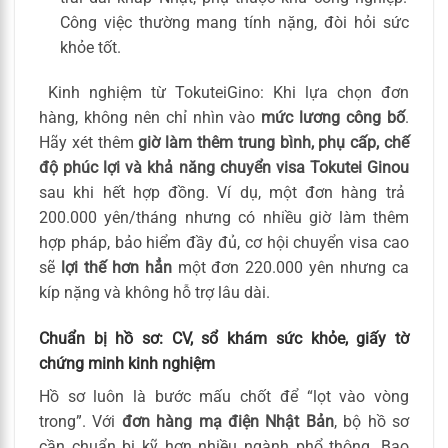
Công việc thường mang tính nặng, đòi hỏi sức
khỏe tốt.
Kinh nghiệm từ TokuteiGino: Khi lựa chọn đơn
hàng, không nên chỉ nhìn vào
mức lương công bố
.
Hãy xét thêm
giờ làm thêm trung bình, phụ cấp, chế
độ phúc lợi và khả năng chuyển visa Tokutei Ginou
sau khi hết hợp đồng. Ví dụ, một đơn hàng trả
200.000 yên/tháng nhưng có nhiều giờ làm thêm
hợp pháp, bảo hiểm đầy đủ, cơ hội chuyển visa cao
sẽ
lợi thế hơn hẳn
một đơn 220.000 yên nhưng ca
kíp nặng và không hỗ trợ lâu dài.
Chuẩn bị hồ sơ: CV, sổ khám sức khỏe, giấy tờ
chứng minh kinh nghiệm
Hồ sơ luôn là bước mấu chốt để “lọt vào vòng
trong”. Với
đơn hàng mạ điện Nhật Bản
, bộ hồ sơ
cần chuẩn bị kỹ hơn nhiều ngành phổ thông. Bao