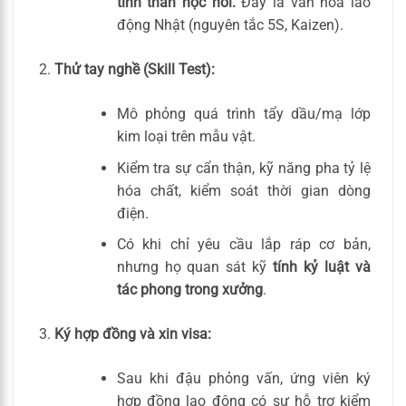
tinh thần học hỏi.
Đây là văn hóa lao
động Nhật (nguyên tắc 5S, Kaizen).
Thử tay nghề (Skill Test):
Mô phỏng quá trình tẩy dầu/mạ lớp
kim loại trên mẫu vật.
Kiểm tra sự cẩn thận, kỹ năng pha tỷ lệ
hóa chất, kiểm soát thời gian dòng
điện.
Có khi chỉ yêu cầu lắp ráp cơ bản,
nhưng họ quan sát kỹ
tính kỷ luật và
tác phong trong xưởng
.
Ký hợp đồng và xin visa:
Sau khi đậu phỏng vấn, ứng viên ký
hợp đồng lao động có sự hỗ trợ kiểm