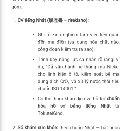
gồm:
CV tiếng Nhật (履歴書 – rirekisho):
Ghi rõ kinh nghiệm làm việc liên quan
đến mạ điện (sử dụng hóa chất nào,
công đoạn kiểm tra ra sao).
Trình bày năng lực cá nhân rõ ràng: ví
dụ, “Đã vận hành hệ thống mạ Nickel
cho linh kiện ô tô, kiểm soát bể mạ
dung dịch CrO₃ và xử lý nước thải tiêu
chuẩn ISO 14001.”
Có thể tham khảo dịch vụ hỗ trợ
chuẩn
hóa hồ sơ bằng tiếng Nhật
từ
TokuteiGino.
Sổ khám sức khỏe:
theo chuẩn Nhật — bắt buộc