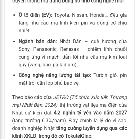
truyền thống mà đang
bùng nổ nhờ công nghệ mới
:
Ô tô điện (EV):
Toyota, Nissan, Honda… đều gia
tăng nhu cầu mạ linh kiện pin và động cơ chịu
nhiệt.
Ngành bán dẫn:
Nhật Bản – quê hương của
Sony, Panasonic, Renesas – chiếm lĩnh chuỗi
cung ứng vi mạch, dẫn tới nhu cầu mạ kim loại
quý (vàng, bạc, palladium).
Công nghệ năng lượng tái tạo:
Turbin gió, pin
mặt trời cần lớp phủ bảo vệ.
Theo báo cáo của
JETRO (Tổ chức Xúc tiến Thương
mại Nhật Bản, 2024)
, thị trường vật liệu mạ điện của
Nhật dự kiến đạt
4,2 nghìn tỷ yên vào năm 2027
(tăng trưởng 6,3%/năm). Đây chính là lý do vì sao
doanh nghiệp Nhật
tăng cường tuyển dụng qua các
kênh XKLĐ, trong đó có TokuteiGino
.