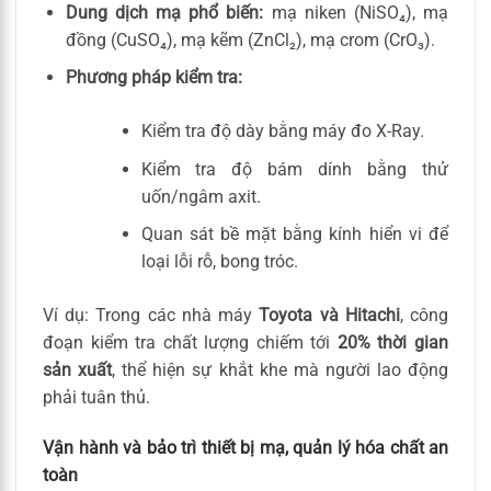
Dung dịch mạ phổ biến:
mạ niken (NiSO₄), mạ
đồng (CuSO₄), mạ kẽm (ZnCl₂), mạ crom (CrO₃).
Phương pháp kiểm tra:
Kiểm tra độ dày bằng máy đo X-Ray.
Kiểm tra độ bám dính bằng thử
uốn/ngâm axit.
Quan sát bề mặt bằng kính hiển vi để
loại lỗi rỗ, bong tróc.
Ví dụ: Trong các nhà máy
Toyota và Hitachi
, công
đoạn kiểm tra chất lượng chiếm tới
20% thời gian
sản xuất
, thể hiện sự khắt khe mà người lao động
phải tuân thủ.
Vận hành và bảo trì thiết bị mạ, quản lý hóa chất an
toàn