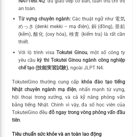
NAT-Test 4Q
: đủ giao tiếp cơ bản, tuân thủ chỉ thị
an toàn.
Từ vựng chuyên ngành:
Các thuật ngữ như 電気
めっき (denki mekki – mạ điện), 銅 (đồng), 亜鉛
(kẽm), 酸化 (oxy hóa), 検査 (kiểm tra) là rất cần
thiết.
Với lộ trình visa
Tokutei Ginou
, một số công ty
yêu cầu
kỳ thi Tokutei Ginou ngành công nghiệp
chế tạo (技能実習試験)
, ngoài JLPT N4.
TokuteiGino thường cung cấp
khóa đào tạo tiếng
Nhật chuyên ngành mạ điện
, nhấn mạnh từ vựng,
hội thoại trong xưởng, và cả kỹ năng phỏng vấn
bằng tiếng Nhật. Chính vì vậy, đa số học viên của
TokuteiGino đều
đỗ ngay trong vòng phỏng vấn đầu
tiên
.
Tiêu chuẩn sức khỏe và an toàn lao động