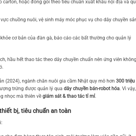
p carton, hoặc đóng gói theo tiêu chuẩn xuất khẩu nội địa và q
 vực chuồng nuôi, vệ sinh máy móc phục vụ cho dây chuyền sả
c khỏe cơ bản của đàn gà, báo cáo các bất thường cho quản lý
ạch, hầu hết thao tác theo dây chuyền chuẩn nên ứng viên khôn
ó.
Bản (2024), ngành chăn nuôi gia cầm Nhật quy mô hơn
300 triệu
 lượng trứng được quản lý qua
dây chuyền bán-robot hóa
. Vì vậy,
ng nhọc mà thiên về
giám sát & thao tác tỉ mỉ
.
thiết bị, tiêu chuẩn an toàn
i: