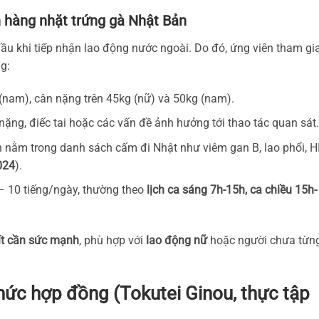
n hàng nhặt trứng gà Nhật Bản
ầu khi tiếp nhận lao động nước ngoài. Do đó, ứng viên tham gi
g:
 (nam), cân nặng trên 45kg (nữ) và 50kg (nam).
ặng, điếc tai hoặc các vấn đề ảnh hưởng tới thao tác quan sát.
 nằm trong danh sách cấm đi Nhật như viêm gan B, lao phổi, HI
024
).
 – 10 tiếng/ngày, thường theo
lịch ca sáng 7h-15h, ca chiều 15h-
 ít cần sức mạnh
, phù hợp với
lao động nữ
hoặc người chưa từn
hức hợp đồng (Tokutei Ginou, thực tập