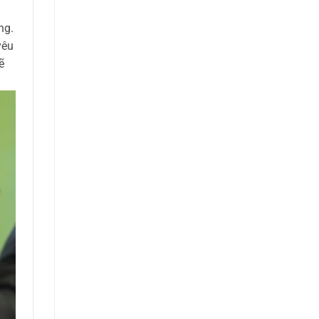
ng.
yêu
ẽ