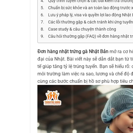
Quy trình tuyển chọn & các bài kiểm tra thườn
Chuẩn bị sức khỏe và an toàn lao động trước 
Lưu ý pháp lý, visa và quyền lợi lao động Nhật
Các lỗi thường gặp & cách tránh khi ứng tuyể
Case study & câu chuyện thành công
Câu hỏi thường gặp (FAQ) về đơn hàng nhặt t
Đơn hàng nhặt trứng gà Nhật Bản
mở ra cơ hộ
đại của Nhật. Bài viết này sẽ dẫn dắt bạn từ
tế giúp tăng tỷ lệ trúng tuyển. Bạn sẽ hiểu r
môi trường làm việc ra sao, lương và chế độ
cùng các bước chuẩn bị hồ sơ phù hợp tiêu 