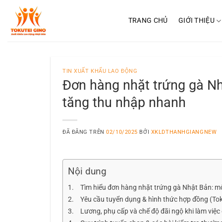
Chuyển
đến
TRANG CHỦ
GIỚI THIỆU
nội
dung
TIN XUẤT KHẨU LAO ĐỘNG
Đơn hàng nhặt trứng gà Nhậ
tăng thu nhập nhanh
ĐÃ ĐĂNG TRÊN
02/10/2025
BỞI
XKLDTHANHGIANGNEW
Nội dung
Tìm hiểu đơn hàng nhặt trứng gà Nhật Bản: mô
Yêu cầu tuyển dụng & hình thức hợp đồng (Toku
Lương, phụ cấp và chế độ đãi ngộ khi làm việc