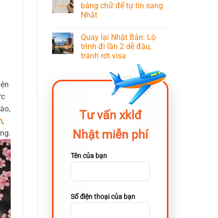
bảng chữ để tự tin sang
Nhật
Quay lại Nhật Bản: Lộ
trình đi lần 2 dễ đậu,
tránh rớt visa
iện
ực
ào,
Tư vấn xklđ
n
,
Nhật miễn phí
ng.
Tên của bạn
Số điện thoại của bạn