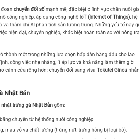
i đoạn
chuyển đổi số
mạnh mẽ, đặc biệt ở lĩnh vực chăn nuôi gi
y mô công nghiệp, áp dụng công nghệ
IoT (Internet of Things)
, hệ
độ và thậm chí AI phân tích sản lượng trứng. Những yếu tố này g
ệc hiện đại, chuyên nghiệp, khác biệt hoàn toàn so với nông trạ
rở thành một trong những lựa chọn hấp dẫn hàng đầu cho lao
h, công việc nhẹ nhàng, ít áp lực và khả năng làm thêm giờ
vào cánh cửa rộng hơn: chuyển đổi sang visa
Tokutei Ginou
nhằ
gà Nhật Bản
 nhặt trứng gà Nhật Bản
gồm:
băng chuyền từ hệ thống nuôi công nghiệp.
g, màu vỏ và chất lượng (trứng nứt, trứng hỏng bị loại bỏ).