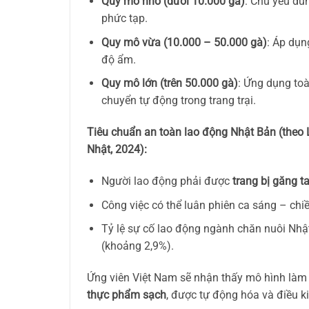
Quy mô nhỏ (dưới 10.000 gà)
: Chủ yếu dùn
phức tạp.
Quy mô vừa (10.000 – 50.000 gà)
: Áp dụn
độ ẩm.
Quy mô lớn (trên 50.000 gà)
: Ứng dụng toà
chuyển tự động trong trang trại.
Tiêu chuẩn an toàn lao động Nhật Bản (theo 
Nhật, 2024):
Người lao động phải được
trang bị găng t
Công việc có thể luân phiên ca sáng – ch
Tỷ lệ sự cố lao động ngành chăn nuôi Nh
(khoảng 2,9%).
Ứng viên Việt Nam sẽ nhận thấy mô hình làm v
thực phẩm sạch
, được tự động hóa và điều ki