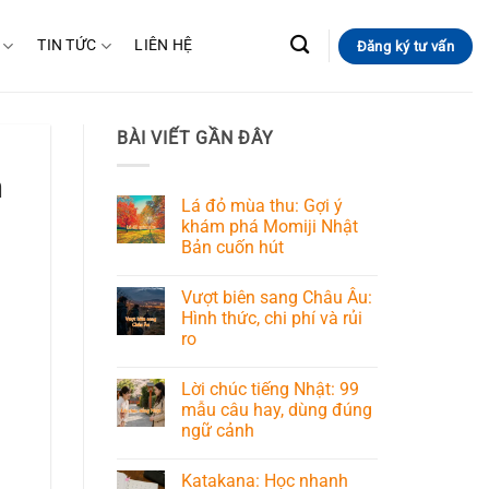
TIN TỨC
LIÊN HỆ
Đăng ký tư vấn
BÀI VIẾT GẦN ĐÂY
h
Lá đỏ mùa thu: Gợi ý
khám phá Momiji Nhật
Bản cuốn hút
Vượt biên sang Châu Âu:
Hình thức, chi phí và rủi
ro
Lời chúc tiếng Nhật: 99
mẫu câu hay, dùng đúng
ngữ cảnh
Katakana: Học nhanh