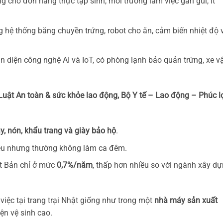
g cho đơn hàng thực tập sinh, môi trường làm việc gần gũi, ít
g hệ thống băng chuyền trứng, robot cho ăn, cảm biến nhiệt độ 
n diện công nghệ AI và IoT, có phòng lạnh bảo quản trứng, xe v
Luật An toàn & sức khỏe lao động, Bộ Y tế – Lao động – Phúc l
ay, nón, khẩu trang và giày bảo hộ
.
iều nhưng thường không làm ca đêm.
ật Bản chỉ ở mức
0,7%/năm
, thấp hơn nhiều so với ngành xây d
iệc tại trang trại Nhật giống như trong một
nhà máy sản xuất
ện vệ sinh cao.