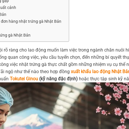
g gặp
xuất cảnh
 Bản
n đơn hàng nhặt trứng gà Nhật Bản
rứng gà Nhật Bản
i rõ ràng cho lao động muốn làm việc trong ngành chăn nuôi h
 tổng quan công việc, yêu cầu tuyển chọn, đến những bí quyết th
õ: công việc nhặt trứng gà thực chất gồm những nhiệm vụ cụ thể n
 đãi ngộ như thế nào theo hợp đồng
xuất khẩu lao động Nhật Bả
chuẩn
Tokutei Ginou
(kỹ năng đặc định)
hoặc thực tập sinh kỹ nă