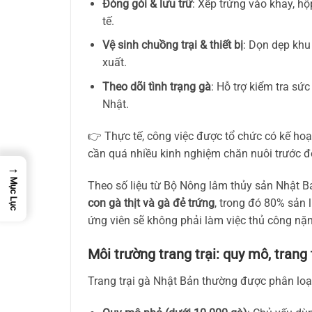
Đóng gói & lưu trữ
: Xếp trứng vào khay, hộ
tế.
Vệ sinh chuồng trại & thiết bị
: Dọn dẹp khu
xuất.
Theo dõi tình trạng gà
: Hỗ trợ kiểm tra sứ
Nhật.
👉 Thực tế, công việc được tổ chức có kế ho
cần quá nhiều kinh nghiệm chăn nuôi trước đ
→
Mục Lục
Theo số liệu từ Bộ Nông lâm thủy sản Nhật 
con gà thịt và gà đẻ trứng
, trong đó 80% sản
ứng viên sẽ không phải làm việc thủ công nặ
Môi trường trang trại: quy mô, trang 
Trang trại gà Nhật Bản thường được phân loạ