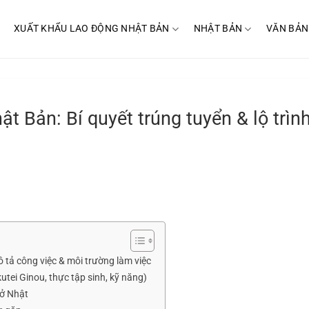
XUẤT KHẨU LAO ĐỘNG NHẬT BẢN
NHẬT BẢN
VĂN BẢN
t Bản: Bí quyết trúng tuyển & lộ trìn
 tả công việc & môi trường làm việc
tei Ginou, thực tập sinh, kỹ năng)
 ở Nhật