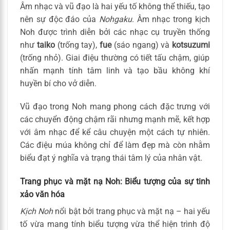
Âm nhạc và vũ đạo là hai yếu tố không thể thiếu, tạo
nên sự độc đáo của
Nohgaku
. Âm nhạc trong kịch
Noh được trình diễn bởi các nhạc cụ truyền thống
như
taiko
(trống tay),
fue
(sáo ngang) và
kotsuzumi
(trống nhỏ). Giai điệu thường có tiết tấu chậm, giúp
nhấn mạnh tính tâm linh và tạo bầu không khí
huyền bí cho vở diễn.
Vũ đạo trong Noh mang phong cách đặc trưng với
các chuyển động chậm rãi nhưng mạnh mẽ, kết hợp
với âm nhạc để kể câu chuyện một cách tự nhiên.
Các điệu múa không chỉ để làm đẹp mà còn nhằm
biểu đạt ý nghĩa và trạng thái tâm lý của nhân vật.
Trang phục và mặt nạ Noh: Biểu tượng của sự tinh
xảo văn hóa
Kịch Noh
nổi bật bởi trang phục và mặt nạ – hai yếu
tố vừa mang tính biểu tượng vừa thể hiện trình độ