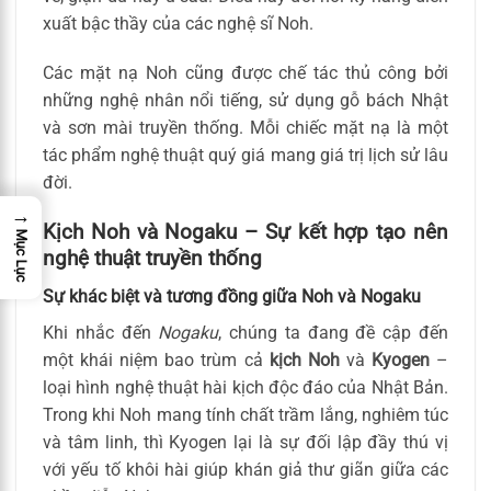
xuất bậc thầy của các nghệ sĩ Noh.
Các mặt nạ Noh cũng được chế tác thủ công bởi
những nghệ nhân nổi tiếng, sử dụng gỗ bách Nhật
và sơn mài truyền thống. Mỗi chiếc mặt nạ là một
tác phẩm nghệ thuật quý giá mang giá trị lịch sử lâu
đời.
→
Kịch Noh và Nogaku – Sự kết hợp tạo nên
Mục Lục
nghệ thuật truyền thống
Sự khác biệt và tương đồng giữa Noh và Nogaku
Khi nhắc đến
Nogaku
, chúng ta đang đề cập đến
một khái niệm bao trùm cả
kịch Noh
và
Kyogen
–
loại hình nghệ thuật hài kịch độc đáo của Nhật Bản.
Trong khi Noh mang tính chất trầm lắng, nghiêm túc
và tâm linh, thì Kyogen lại là sự đối lập đầy thú vị
với yếu tố khôi hài giúp khán giả thư giãn giữa các