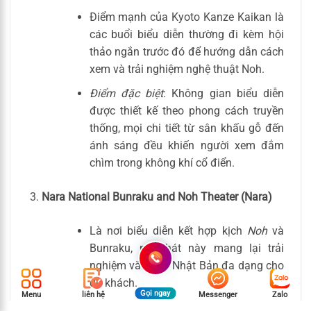
Điểm mạnh của Kyoto Kanze Kaikan là
các buổi biểu diễn thường đi kèm hội
thảo ngắn trước đó để hướng dẫn cách
xem và trải nghiệm nghệ thuật Noh.
Điểm đặc biệt
: Không gian biểu diễn
được thiết kế theo phong cách truyền
thống, mọi chi tiết từ sân khấu gỗ đến
ánh sáng đều khiến người xem đắm
chìm trong không khí cổ điển.
Nara National Bunraku and Noh Theater (Nara)
Là nơi biểu diễn kết hợp kịch
Noh
và
Bunraku, nhà hát này mang lại trải
nghiệm văn hóa Nhật Bản đa dạng cho
du khách.
Gọi ngay
Menu
liên hệ
Messenger
Zalo
Điểm đặc biệt
: Nhuốm đậm chất lịch