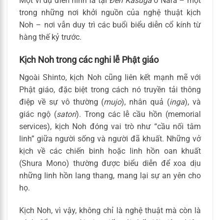
Một ví dụ điển hình là tại
Đền Kasuga
ở Nara – một
trong những nơi khởi nguồn của nghệ thuật kịch
Noh – nơi vẫn duy trì các buổi biểu diễn cổ kính từ
hàng thế kỷ trước.
Kịch Noh trong các nghi lễ Phật giáo
Ngoài Shinto, kịch Noh cũng liên kết mạnh mẽ với
Phật giáo, đặc biệt trong cách nó truyền tải thông
điệp về sự vô thường (
mujo
), nhân quả (
inga
), và
giác ngộ (
satori
). Trong các lễ cầu hồn (memorial
services), kịch Noh đóng vai trò như “cầu nối tâm
linh” giữa người sống và người đã khuất. Những vở
kịch về các chiến binh hoặc linh hồn oan khuất
(Shura Mono) thường được biểu diễn để xoa dịu
những linh hồn lang thang, mang lại sự an yên cho
họ.
Kịch Noh, vì vậy, không chỉ là nghệ thuật mà còn là