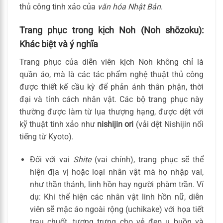
thủ công tinh xảo của
văn hóa Nhật Bản
.
Trang phục trong kịch Noh (Noh shōzoku):
Khác biệt và ý nghĩa
Trang phục của diễn viên kịch Noh không chỉ là
quần áo, mà là các tác phẩm nghệ thuật thủ công
được thiết kế cầu kỳ để phản ánh thân phận, thời
đại và tính cách nhân vật. Các bộ trang phục này
thường được làm từ lụa thượng hạng, được dệt với
kỹ thuật tinh xảo như
nishijin ori
(vải dệt Nishijin nổi
tiếng từ Kyoto).
Đối với vai
Shite
(vai chính), trang phục sẽ thể
hiện địa vị hoặc loại nhân vật mà họ nhập vai,
như thần thánh, linh hồn hay người phàm trần. Ví
dụ: Khi thể hiện các nhân vật linh hồn nữ, diễn
viên sẽ mặc áo ngoài rộng (uchikake) với họa tiết
trau chuốt, tượng trưng cho vẻ đẹp u buồn và