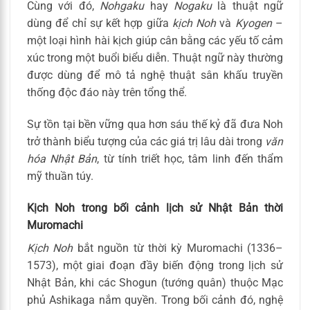
Cùng với đó,
Nohgaku
hay
Nogaku
là thuật ngữ
dùng để chỉ sự kết hợp giữa
kịch Noh
và
Kyogen
–
một loại hình hài kịch giúp cân bằng các yếu tố cảm
xúc trong một buổi biểu diễn. Thuật ngữ này thường
được dùng để mô tả nghệ thuật sân khấu truyền
thống độc đáo này trên tổng thể.
Sự tồn tại bền vững qua hơn sáu thế kỷ đã đưa Noh
trở thành biểu tượng của các giá trị lâu dài trong
văn
hóa Nhật Bản
, từ tính triết học, tâm linh đến thẩm
mỹ thuần túy.
Kịch Noh trong bối cảnh lịch sử Nhật Bản thời
Muromachi
Kịch Noh
bắt nguồn từ thời kỳ Muromachi (1336–
1573), một giai đoạn đầy biến động trong lịch sử
Nhật Bản, khi các Shogun (tướng quân) thuộc Mạc
phủ Ashikaga nắm quyền. Trong bối cảnh đó, nghệ