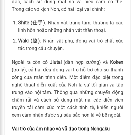
đạo, cách sử dụng mặt nạ và biểu cảm cơ thể.
Trong các vở kịch Noh, có hai loại vai chính:
Shite (仕手)
: Nhân vật trung tâm, thường là các
linh hồn hoặc những nhân vật thần thoại.
Waki (脇)
: Nhân vật phụ, đóng vai trò chất xúc
tác trong câu chuyện.
Ngoài ra còn có
Jiutai
(dàn hợp xướng) và
Koken
(trợ lý), cả hai đều đóng vai trò hỗ trợ cho sự thành
công của màn trình diễn. Một điểm đặc biệt trong
nghệ thuật diễn xuất của Noh là sự tối giản và tập
trung vào nội tâm. Thông qua những chuyển động
chậm rãi và cách sử dụng mặt nạ, các diễn viên
truyền tải cảm xúc một cách tinh tế, khiến người
xem cảm nhận được sự sâu sắc hơn là vẻ bề ngoài.
Vai trò của âm nhạc và vũ đạo trong Nohgaku