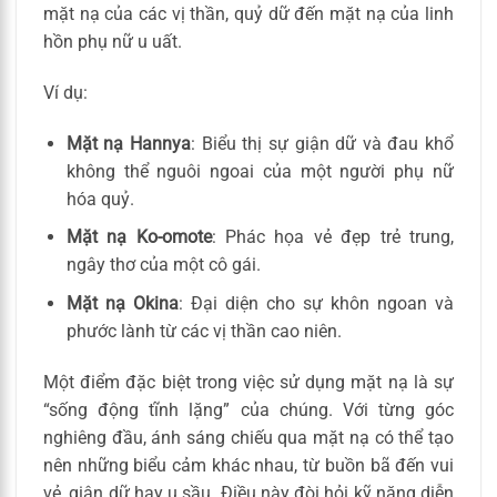
mặt nạ của các vị thần, quỷ dữ đến mặt nạ của linh
hồn phụ nữ u uất.
Ví dụ:
Mặt nạ Hannya
: Biểu thị sự giận dữ và đau khổ
không thể nguôi ngoai của một người phụ nữ
hóa quỷ.
Mặt nạ Ko-omote
: Phác họa vẻ đẹp trẻ trung,
ngây thơ của một cô gái.
Mặt nạ Okina
: Đại diện cho sự khôn ngoan và
phước lành từ các vị thần cao niên.
Một điểm đặc biệt trong việc sử dụng mặt nạ là sự
“sống động tĩnh lặng” của chúng. Với từng góc
nghiêng đầu, ánh sáng chiếu qua mặt nạ có thể tạo
nên những biểu cảm khác nhau, từ buồn bã đến vui
vẻ, giận dữ hay u sầu. Điều này đòi hỏi kỹ năng diễn