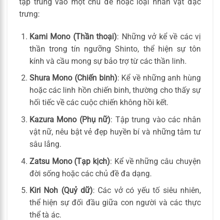
tập trung vào một chủ đề hoặc loại nhân vật đặc
trưng:
Kami Mono (Thần thoại)
: Những vở kể về các vị
thần trong tín ngưỡng Shinto, thể hiện sự tôn
kính và cầu mong sự bảo trợ từ các thần linh.
Shura Mono (Chiến binh)
: Kể về những anh hùng
hoặc các linh hồn chiến binh, thường cho thấy sự
hối tiếc về các cuộc chiến không hồi kết.
Kazura Mono (Phụ nữ)
: Tập trung vào các nhân
vật nữ, nêu bật vẻ đẹp huyền bí và những tâm tư
sâu lắng.
Zatsu Mono (Tạp kịch)
: Kể về những câu chuyện
đời sống hoặc các chủ đề đa dạng.
Kiri Noh (Quỷ dữ)
: Các vở có yếu tố siêu nhiên,
thể hiện sự đối đầu giữa con người và các thực
thể tà ác.