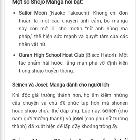
Một số Shojo Manga nổi bật:
Sailor Moon
(Naoko Takeuchi): Không chỉ đơn
thuần là một câu chuyện tình cảm, bộ manga
này còn mở lối cho motip “nữ anh hùng ma
pháp,” thể hiện sức mạnh và quyết tâm của các
nhân vật nữ.
Ouran High School Host Club
(Bisco Hatori): Một
tác phẩm hài hước, lãng mạn phá vỡ định kiến
trong shojo truyền thống.
Seinen và Josei: Manga dành cho người lớn
Khi độc giả trưởng thành hơn, họ tìm kiếm những
câu chuyện và chủ đề phức tạp hơn mà shonen
hoặc shojo chưa thể đáp ứng. Lúc này,
seinen
(cho
nam giới trưởng thành) và
josei
(cho phụ nữ trưởng
thành) đã xuất hiện để lấp đầy khoảng trống ấy.