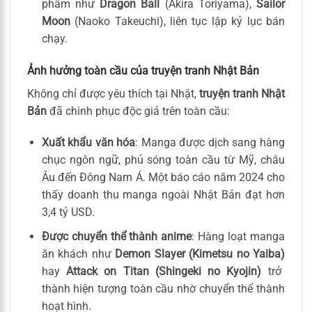
phẩm như
Dragon Ball
(Akira Toriyama),
Sailor
Moon
(Naoko Takeuchi), liên tục lập kỷ lục bán
chạy.
Ảnh hưởng toàn cầu của truyện tranh Nhật Bản
Không chỉ được yêu thích tại Nhật,
truyện tranh Nhật
Bản
đã chinh phục độc giả trên toàn cầu:
Xuất khẩu văn hóa
: Manga được dịch sang hàng
chục ngôn ngữ, phủ sóng toàn cầu từ Mỹ, châu
Âu đến Đông Nam Á. Một báo cáo năm 2024 cho
thấy doanh thu manga ngoài Nhật Bản đạt hơn
3,4 tỷ USD.
Được chuyển thể thành anime
: Hàng loạt manga
ăn khách như
Demon Slayer (Kimetsu no Yaiba)
hay
Attack on Titan (Shingeki no Kyojin)
trở
thành hiện tượng toàn cầu nhờ chuyển thể thành
hoạt hình.