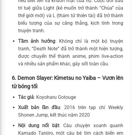
nếu biết tên và khuôn mặt của họ. Cuộc đối đầu
trí tuệ giữa Light (kẻ muốn trở thành “Chúa” của
thế giới mới) và L (thám tử thiên tài) đã trở thành
biểu tượng của sự căng thẳng, kịch tính trong
truyện tranh.
Tầm ảnh hưởng
: Không chỉ là một bộ truyện
tranh, “Death Note” đã trở thành một hiện tượng,
được chuyển thể thành anime, phim live-action
và nhiều sản phẩm khác, gây sốt toàn cầu.
6. Demon Slayer: Kimetsu no Yaiba – Vươn lên
từ bóng tối
Tác giả
: Koyoharu Gotouge
Xuất bản lần đầu
: 2016 trên tạp chí Weekly
Shonen Jump, kết thúc năm 2020
Nội dung nổi bật
: Câu chuyện xoanh quanh
Kamado Tanjiro, một cậu bé tìm cách biến em