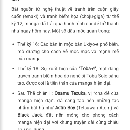
Bắt nguồn từ nghệ thuật vẽ tranh trên cuộn giấy
cuốn (emaki) và tranh biếm họa (choju-giga) từ thế
kỷ 12, manga đã trải qua hành trình dài để trở thành
như ngày hôm nay. Một số dấu mốc quan trọng:
Thế kỷ 16: Các bản in mộc bản Ukiyo-e phổ biến,
mở đường cho cách vẽ mộc mạc và mạnh mẽ
của manga.
Thế kỷ 18: Sự xuất hiện của
“Toba-e”
, một dạng
truyện tranh biếm họa do nghệ sĩ Toba Sojo sáng
tạo, được coi là tiền thân của manga hiện đại.
Sau Thế chiến II:
Osamu Tezuka
, vị “cha đẻ của
manga hiện đại”, đã sáng tạo nên những tác
phẩm bất hủ như
Astro Boy
(Tetsuwan Atom) và
Black Jack
, đặt nền móng cho phong cách
manga hiện đại với khung truyện dài cùng chiều
sâu nội dung.