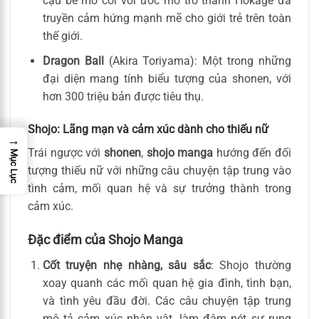
cậu bé mồ côi với ước mơ trở thành Hokage đã
truyền cảm hứng mạnh mẽ cho giới trẻ trên toàn
thế giới.
Dragon Ball
(Akira Toriyama): Một trong những
đại diện mang tính biểu tượng của shonen, với
hơn 300 triệu bản được tiêu thụ.
Shojo: Lãng mạn và cảm xúc dành cho thiếu nữ
→
Trái ngược với
shonen
,
shojo manga
hướng đến đối
Mục Lục
tượng thiếu nữ với những câu chuyện tập trung vào
tình cảm, mối quan hệ và sự trưởng thành trong
cảm xúc.
Đặc điểm của Shojo Manga
Cốt truyện nhẹ nhàng, sâu sắc
: Shojo thường
xoay quanh các mối quan hệ gia đình, tình bạn,
và tình yêu đầu đời. Các câu chuyện tập trung
mô tả cảm xúc nhân vật, làm đậm nét sự rung