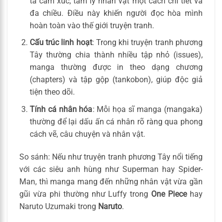
tả cảm xúc, tâm lý nhân vật một cách chi tiết và
đa chiều. Điều này khiến người đọc hòa mình
hoàn toàn vào thế giới truyện tranh.
Cấu trúc linh hoạt
: Trong khi truyện tranh phương
Tây thường chia thành nhiều tập nhỏ (issues),
manga thường được in theo dạng chương
(chapters) và tập gộp (tankobon), giúp độc giả
tiện theo dõi.
Tính cá nhân hóa
: Mỗi họa sĩ manga (mangaka)
thường để lại dấu ấn cá nhân rõ ràng qua phong
cách vẽ, câu chuyện và nhân vật.
So sánh: Nếu như truyện tranh phương Tây nổi tiếng
với các siêu anh hùng như Superman hay Spider-
Man, thì manga mang đến những nhân vật vừa gần
gũi vừa phi thường như Luffy trong
One Piece
hay
Naruto Uzumaki trong
Naruto
.