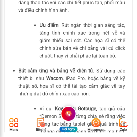
dàng thao tác với các chi tiết phức tạp, phối màu
và điều chỉnh hình ảnh.
Ưu điểm
: Rút ngắn thời gian sáng tác,
tăng tính chính xác trong nét vẽ và
giảm thiểu sai sót. Các họa sĩ có thể
chỉnh sửa bản vẽ chỉ bằng vài cú click
chuột, thay vì phải phác lại toàn bộ.
Bút cảm ứng và bảng vẽ điện tử
: Sử dụng các
thiết bị như
Wacom
, iPad Pro, hoặc bảng vẽ kỹ
thuật số, họa sĩ có thể tái tạo cảm giác vẽ tay
nhưng đạt độ chính xác cao hơn.
Ví dụ:
Koyoharu Gotouge
, tác giả của
“Demon Slayer”, từng chia sẻ rằng việc
sáng tác bằng tablet giúp quá trình vẽ
Gọi ngay
Menu
liên hệ
Messenger
Zalo
manga diễn ra nhanh và mượt mà hơn,