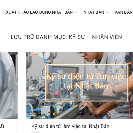
XUẤT KHẨU LAO ĐỘNG NHẬT BẢN
NHẬT BẢN
VĂN BẢN
LƯU TRỮ DANH MỤC:
KỸ SƯ – NHÂN VIÊN
uất
Kỹ sư điện tử làm việc tại Nhật Bản