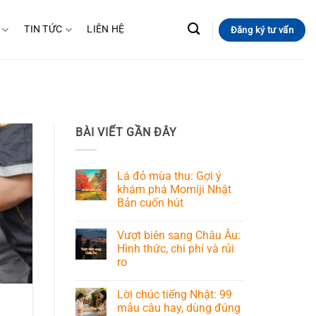
TIN TỨC
LIÊN HỆ
Đăng ký tư vấn
BÀI VIẾT GẦN ĐÂY
Lá đỏ mùa thu: Gợi ý
khám phá Momiji Nhật
Bản cuốn hút
Vượt biên sang Châu Âu:
Hình thức, chi phí và rủi
ro
Lời chúc tiếng Nhật: 99
mẫu câu hay, dùng đúng