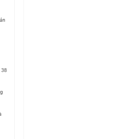
bản
 38
ng
à