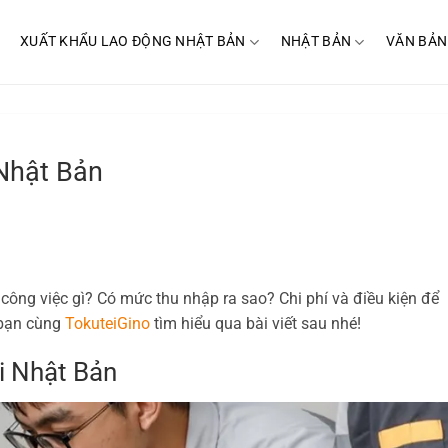
XUẤT KHẨU LAO ĐỘNG NHẬT BẢN
NHẬT BẢN
VĂN BẢN
 Nhật Bản
 công việc gì? Có mức thu nhập ra sao? Chi phí và điều kiện để
 bạn cùng
TokuteiGino
tìm hiểu qua bài viết sau nhé!
ại Nhật Bản