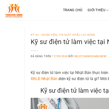
Chuyển
đến
TRANG CHỦ
GIỚI THIỆU
nội
dung
KỸ SƯ - NHÂN VIÊN
,
TIN XUẤT KHẨU LAO ĐỘNG
Kỹ sư điện tử làm việc tại
ĐÃ ĐĂNG TRÊN
17/09/2024
BỞI
XKLDTHANHGIANGNEW
Kỹ sư điện tử làm việc tại Nhật Bản thực hiện
XKLĐ Nhật Bản
diện kỹ sư điện tử là gì? Mời
Kỹ sư điện tử làm việc t