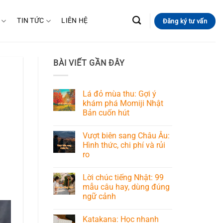
TIN TỨC
LIÊN HỆ
Đăng ký tư vấn
BÀI VIẾT GẦN ĐÂY
Lá đỏ mùa thu: Gợi ý
khám phá Momiji Nhật
Bản cuốn hút
Vượt biên sang Châu Âu:
Hình thức, chi phí và rủi
ro
Lời chúc tiếng Nhật: 99
mẫu câu hay, dùng đúng
ngữ cảnh
Katakana: Học nhanh