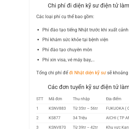
Chi phí đi diện kỹ sư điện tử là
Các loại phí cụ thể bao gồm:
Phí đào tạo tiếng Nhật trước khi xuất cảnh
Phí khám sức khỏe tại bệnh viện
Phí đào tạo chuyên môn
Phí xin visa, vé máy bay,…
Tổng chi phí để
đi Nhật diện kỹ sư
sẽ khoảng 
Các đơn tuyển kỹ sư điện tử làm
STT
Mã đơn
Thu nhập
Địa điểm
1
KSNV883
Từ 35tr – 56tr
FUKUOKA ( 
2
KS877
34 Triệu
AICHI ( TP 
3
KSNV870
Từ 39tr – 42tr
Khu vực Kant