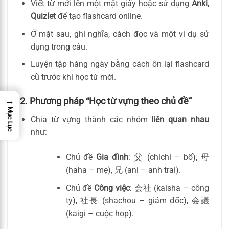
Viết từ mới lên một mặt giấy hoặc sử dụng
Anki,
Quizlet
để tạo flashcard online.
Ở mặt sau, ghi nghĩa, cách đọc và một ví dụ sử
dụng trong câu.
Luyện tập hàng ngày bằng cách ôn lại flashcard
cũ trước khi học từ mới.
→
2. Phương pháp “Học từ vựng theo chủ đề”
Mục Lục
Chia từ vựng thành các nhóm
liên quan nhau
như:
Chủ đề
Gia đình
: 父 (chichi – bố), 母
(haha – mẹ), 兄 (ani – anh trai).
Chủ đề
Công việc
: 会社 (kaisha – công
ty), 社長 (shachou – giám đốc), 会議
(kaigi – cuộc họp).