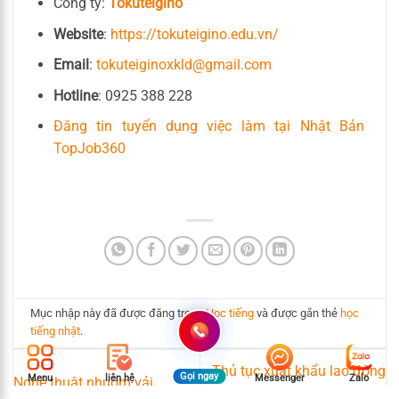
Công ty:
Tokuteigino
Website
:
https://tokuteigino.edu.vn/
Email
:
tokuteiginoxkld@gmail.com
Hotline
: 0925 388 228
Đăng tin tuyển dụng việc làm tại Nhật Bản
TopJob360
Mục nhập này đã được đăng trong
Học tiếng
và được gắn thẻ
học
tiếng nhật
.
Thủ tục xuất khẩu lao động
Gọi ngay
Menu
liên hệ
Messenger
Zalo
Nghệ thuật nhuộm vải
– Hướng dẫn chi tiết từ A-Z