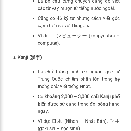
Là bộ chữ cứng chuyên dùng để viết
các từ vay mượn từ tiếng nước ngoài.
Cũng có 46 ký tự nhưng cách viết góc
cạnh hơn so với Hiragana.
Ví dụ: コンピューター (konpyuutaa –
computer).
Kanji (漢字)
Là chữ tượng hình có nguồn gốc từ
Trung Quốc, chiếm phần lớn trong hệ
thống chữ viết tiếng Nhật.
Có
khoảng 2,000 – 3,000 chữ Kanji phổ
biến
được sử dụng trong đời sống hàng
ngày.
Ví dụ: 日本 (Nihon – Nhật Bản), 学生
(gakusei – học sinh).