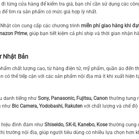
ì đi từng cửa hàng để kiểm tra giá, bạn chỉ cần sử dụng các côn
 để tìm ra sản phẩm có mức giá hợp lý nhất.
i Nhật còn cung cấp các chương trình
miễn phí giao hàng khi đạ
mazon Prime
, giúp bạn tiết kiệm cả phí ship và thời gian nhận h
ừ Nhật Bản
 phẩm chất lượng cao, từ hàng điện tử, mỹ phẩm, quần áo đến t
có thể tiếp cận với các sản phẩm nội địa mà ít khi xuất hiện t
ệu danh tiếng như
Sony, Panasonic, Fujitsu, Canon
thường tung 
ng như
Bic Camera, Yodobashi, Rakuten
với chất lượng và chế độ
 hiệu đình đám như
Shiseido, SK-II, Kanebo, Kose
thường cung 
ị trường nội địa, giúp người tiêu dùng có nhiều lựa chọn hơn k