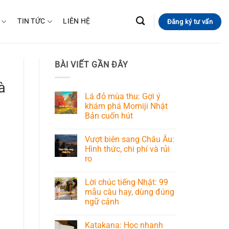
TIN TỨC
LIÊN HỆ
Đăng ký tư vấn
BÀI VIẾT GẦN ĐÂY
à
Lá đỏ mùa thu: Gợi ý
khám phá Momiji Nhật
Bản cuốn hút
Vượt biên sang Châu Âu:
Hình thức, chi phí và rủi
ro
Lời chúc tiếng Nhật: 99
mẫu câu hay, dùng đúng
ngữ cảnh
Katakana: Học nhanh