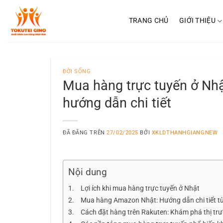
Chuyển
đến
TRANG CHỦ
GIỚI THIỆU
nội
dung
ĐỜI SỐNG
Mua hàng trực tuyến ở Nhật
hướng dẫn chi tiết
ĐÃ ĐĂNG TRÊN
27/02/2025
BỞI
XKLDTHANHGIANGNEW
Nội dung
Lợi ích khi mua hàng trực tuyến ở Nhật
Mua hàng Amazon Nhật: Hướng dẫn chi tiết từ
Cách đặt hàng trên Rakuten: Khám phá thị t