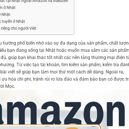
hác tại Nhật ngoài Amazon và Rakuten
ến ở Nhật
ở Nhật
c tuyến ở Nhật
iêng cho người Việt
u hướng phổ biến nhờ vào sự đa dạng của sản phẩm, chất lượn
. Nếu bạn đang sống tại Nhật hoặc muốn mua sắm các sản phẩm
 đủ, giúp bạn khai thác tốt nhất các nền tảng thương mại điện t
hương. Từ việc tạo tài khoản, tìm kiếm sản phẩm, kiểm tra đán
 bài viết sẽ giúp bạn làm mọi thứ một cách dễ dàng. Ngoài ra,
 ưu hóa chi phí, tránh rủi ro lừa đảo và đảm bảo bạn có được tr
rời Mọc.