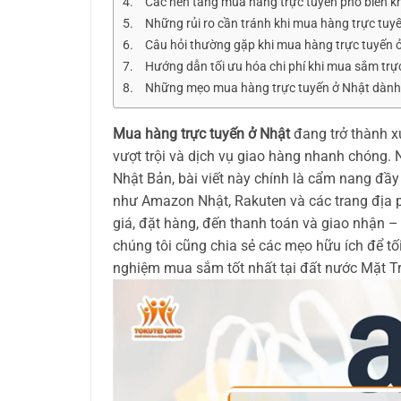
Các nền tảng mua hàng trực tuyến phổ biến k
Những rủi ro cần tránh khi mua hàng trực tuy
Câu hỏi thường gặp khi mua hàng trực tuyến 
Hướng dẫn tối ưu hóa chi phí khi mua sắm trự
Những mẹo mua hàng trực tuyến ở Nhật dành r
Mua hàng trực tuyến ở Nhật
đang trở thành x
vượt trội và dịch vụ giao hàng nhanh chóng
Nhật Bản, bài viết này chính là cẩm nang đầy
như Amazon Nhật, Rakuten và các trang địa p
giá, đặt hàng, đến thanh toán và giao nhận –
chúng tôi cũng chia sẻ các mẹo hữu ích để tối
nghiệm mua sắm tốt nhất tại đất nước Mặt T