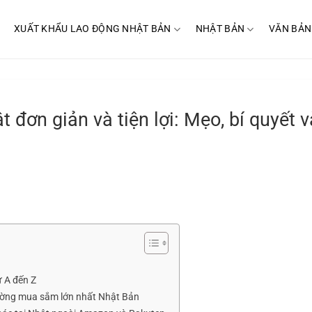
XUẤT KHẨU LAO ĐỘNG NHẬT BẢN
NHẬT BẢN
VĂN BẢN
 đơn giản và tiện lợi: Mẹo, bí quyết v
 A đến Z
rường mua sắm lớn nhất Nhật Bản