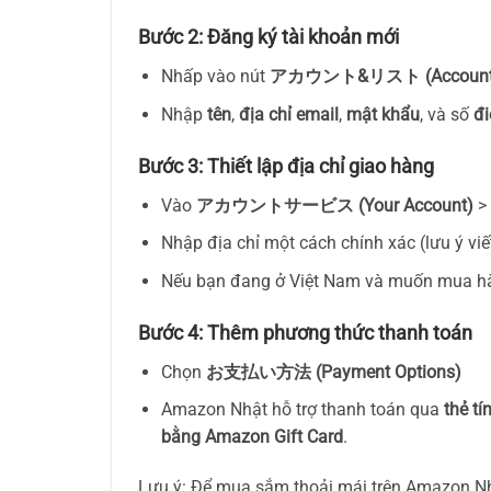
Bước 2: Đăng ký tài khoản mới
Nhấp vào nút
アカウント&リスト (Account &
Nhập
tên
,
địa chỉ email
,
mật khẩu
, và số
đi
Bước 3: Thiết lập địa chỉ giao hàng
Vào
アカウントサービス (Your Account)
>
Nhập địa chỉ một cách chính xác (lưu ý vi
Nếu bạn đang ở Việt Nam và muốn mua hàn
Bước 4: Thêm phương thức thanh toán
Chọn
お支払い方法 (Payment Options)
Amazon Nhật hỗ trợ thanh toán qua
thẻ tí
bằng Amazon Gift Card
.
Lưu ý: Để mua sắm thoải mái trên Amazon Nh