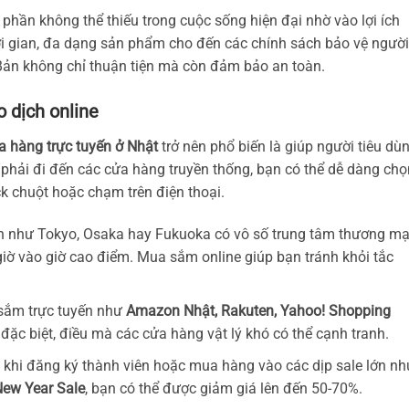
phần không thể thiếu trong cuộc sống hiện đại nhờ vào lợi ích
hời gian, đa dạng sản phẩm cho đến các chính sách bảo vệ người
 Bản không chỉ thuận tiện mà còn đảm bảo an toàn.
o dịch online
 hàng trực tuyến ở Nhật
trở nên phổ biến là giúp người tiêu dù
vì phải đi đến các cửa hàng truyền thống, bạn có thể dễ dàng chọ
ck chuột hoặc chạm trên điện thoại.
ớn như Tokyo, Osaka hay Fukuoka có vô số trung tâm thương mạ
iờ vào giờ cao điểm. Mua sắm online giúp bạn tránh khỏi tắc
 sắm trực tuyến như
Amazon Nhật, Rakuten, Yahoo! Shopping
đặc biệt, điều mà các cửa hàng vật lý khó có thể cạnh tranh.
t, khi đăng ký thành viên hoặc mua hàng vào các dịp sale lớn nh
New Year Sale
, bạn có thể được giảm giá lên đến 50-70%.