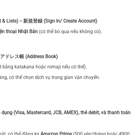
 Lists)
>
新規登録 (Sign In/ Create Account)
ện thoại Nhật Bản
(có thể bỏ qua nếu không có).
アドレス帳 (Address Book)
ết bằng katakana hoặc romaji nếu có thể).
g, có thể chọn dịch vụ trung gian vận chuyển.
n dụng (Visa, Mastercard, JCB, AMEX), thẻ debit, và thanh toán
ật, có thể đăng ký
Amazon Prime
(500 yên/tháng hoặc 4900