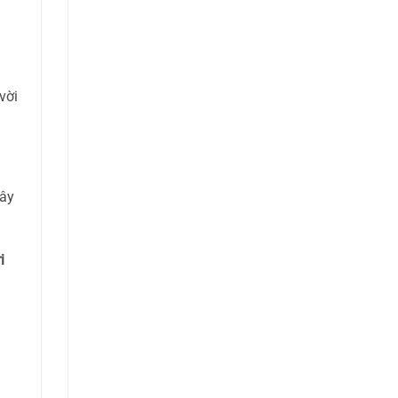
vời
xây
i