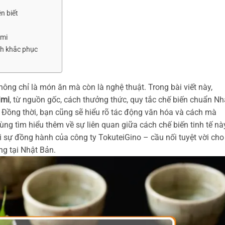
n biết
imi
ch khắc phục
không chỉ là món ăn mà còn là nghệ thuật. Trong bài viết này,
imi
, từ nguồn gốc, cách thưởng thức, quy tắc chế biến chuẩn Nh
 Đồng thời, bạn cũng sẽ hiểu rõ tác động văn hóa và cách mà
g tìm hiểu thêm về sự liên quan giữa cách chế biến tinh tế nà
ới sự đồng hành của công ty TokuteiGino – cầu nối tuyệt vời cho
g tại Nhật Bản.