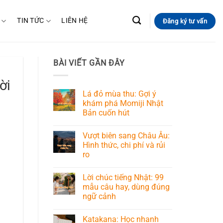
TIN TỨC
LIÊN HỆ
Đăng ký tư vấn
BÀI VIẾT GẦN ĐÂY
ời
Lá đỏ mùa thu: Gợi ý
khám phá Momiji Nhật
Bản cuốn hút
Vượt biên sang Châu Âu:
Hình thức, chi phí và rủi
ro
Lời chúc tiếng Nhật: 99
mẫu câu hay, dùng đúng
ngữ cảnh
Katakana: Học nhanh