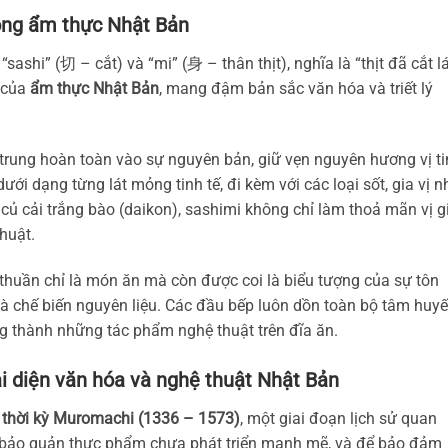
rong ẩm thực Nhật Bản
“sashi” (切 – cắt) và “mi” (身 – thân thịt), nghĩa là “thịt đã cắt lá
 của
ẩm thực Nhật Bản
, mang đậm bản sắc văn hóa và triết lý
trung hoàn toàn vào sự nguyên bản, giữ vẹn nguyên hương vị t
ới dạng từng lát mỏng tinh tế, đi kèm với các loại sốt, gia vị n
củ cải trắng bào (daikon), sashimi không chỉ làm thoả mãn vị g
thuật.
thuần chỉ là món ăn mà còn được coi là biểu tượng của sự tôn
 và chế biến nguyên liệu. Các đầu bếp luôn dồn toàn bộ tâm huyế
ng thành những tác phẩm nghệ thuật trên đĩa ăn.
 diện văn hóa và nghệ thuật Nhật Bản
ừ
thời kỳ Muromachi (1336 – 1573)
, một giai đoạn lịch sử quan
ật bảo quản thực phẩm chưa phát triển mạnh mẽ, và để bảo đảm