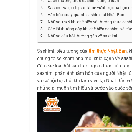
Cách thưởng thức Sashimi đúng chuẩn
Sashimi và giá trị sức khỏe vượt trội mà bạn nê
Văn hóa xoay quanh sashimi tại Nhật Bản
Những lưu ý khi chế biến và thưởng thức sash
Các lỗi thường gặp khi chế biến sashimi và cá
Những câu hỏi thường gặp về sashimi
Sashimi, biểu tượng của
ẩm thực Nhật Bản
, 
chúng ta sẽ khám phá mọi khía cạnh về
sash
đến các loại hải sản tươi ngon được sử dụng.
sashimi phản ánh tâm hồn của người Nhật. Cùn
và cơ hội học hỏi khi làm việc tại Nhật Bản v
những ai muốn tìm hiểu và bước vào cuộc sốn