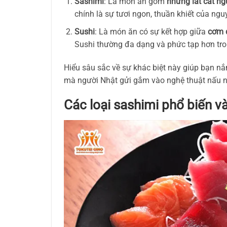
Sashimi
: Là món ăn gồm
những lát cắt ng
chính là sự tươi ngon, thuần khiết của nguy
Sushi
: Là món ăn có sự kết hợp giữa
cơm 
Sushi thường đa dạng và phức tạp hơn tron
Hiểu sâu sắc về sự khác biệt này giúp bạn nắ
mà người Nhật gửi gắm vào nghệ thuật nấu 
Các loại sashimi phổ biến v