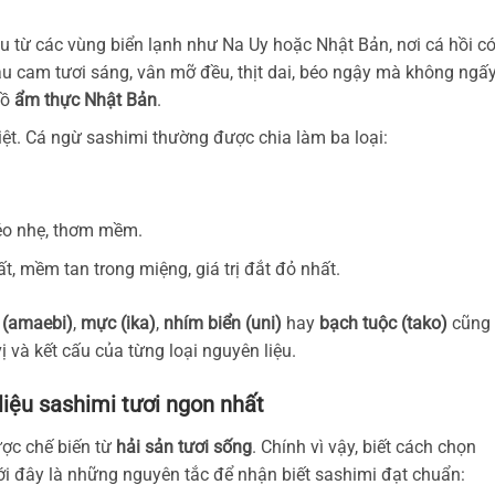
u từ các vùng biển lạnh như Na Uy hoặc Nhật Bản, nơi cá hồi c
u cam tươi sáng, vân mỡ đều, thịt dai, béo ngậy mà không ngấy
đồ
ẩm thực Nhật Bản
.
iệt. Cá ngừ sashimi thường được chia làm ba loại:
béo nhẹ, thơm mềm.
, mềm tan trong miệng, giá trị đắt đỏ nhất.
 (amaebi)
,
mực (ika)
,
nhím biển (uni)
hay
bạch tuộc (tako)
cũng 
ị và kết cấu của từng loại nguyên liệu.
iệu sashimi tươi ngon nhất
ợc chế biến từ
hải sản tươi sống
. Chính vì vậy, biết cách chọn
ới đây là những nguyên tắc để nhận biết sashimi đạt chuẩn: