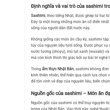
Định nghĩa và vai trò của sashimi t
Sashimi
, theo tiếng Nhật, được ghép từ hai từ 
Đây là một trong những món ăn cổ điển nhất
sống của người dân đất nước này.
Không giống các món ăn cầu kỳ, sashimi tập 
túy của nguyên liệu tươi sống. Được phục vụ dư
nước tương (shoyu), mù tạt xanh (wasabi) và 
mà còn kích thích thị giác bởi sự bài trí nghệ 
Trong
ẩm thực Nhật Bản
, sashimi không đơn 
kính thiên nhiên, thể hiện qua cách lựa chọn
để tôn vinh vẻ đẹp của nguyên liệu, biến chú
Nguồn gốc của sashimi – Món ăn đại
Nguồn gốc của sashimi có thể truy nguyên t
trọng của Nhật Bản. Vào thời này, nghệ thu