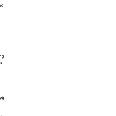
ác
ong
ếu
về