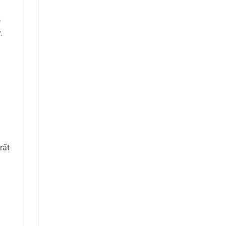
ó
.
rất