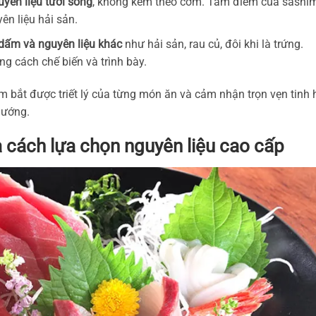
uyên liệu tươi sống
, không kèm theo cơm. Tâm điểm của sashi
ên liệu hải sản.
dấm và nguyên liệu khác
như hải sản, rau củ, đôi khi là trứng.
g cách chế biến và trình bày.
m bắt được triết lý của từng món ăn và cảm nhận trọn vẹn tinh
nướng.
à cách lựa chọn nguyên liệu cao cấp