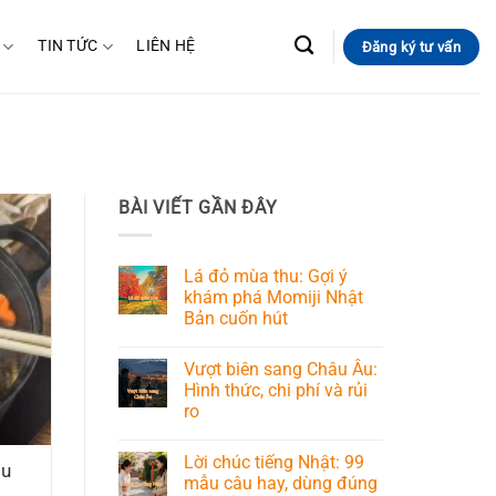
TIN TỨC
LIÊN HỆ
Đăng ký tư vấn
BÀI VIẾT GẦN ĐÂY
Lá đỏ mùa thu: Gợi ý
khám phá Momiji Nhật
Bản cuốn hút
Vượt biên sang Châu Âu:
Hình thức, chi phí và rủi
ro
Lời chúc tiếng Nhật: 99
bu
mẫu câu hay, dùng đúng