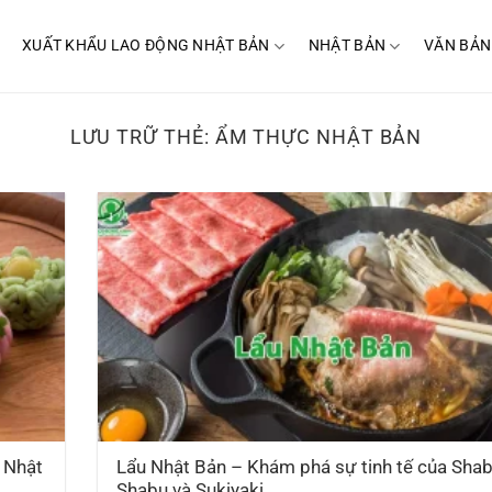
XUẤT KHẨU LAO ĐỘNG NHẬT BẢN
NHẬT BẢN
VĂN BẢN
LƯU TRỮ THẺ:
ẨM THỰC NHẬT BẢN
 Nhật
Lẩu Nhật Bản – Khám phá sự tinh tế của Sha
Shabu và Sukiyaki