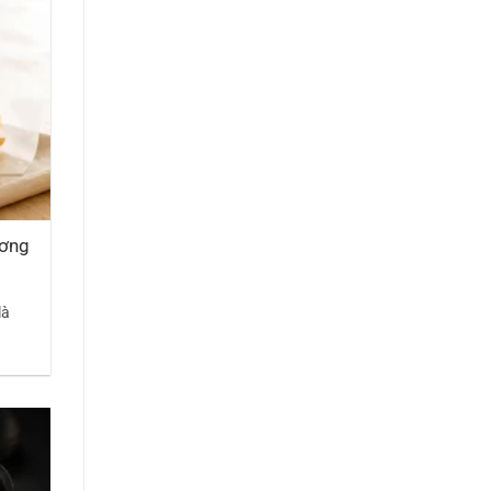
ương
là