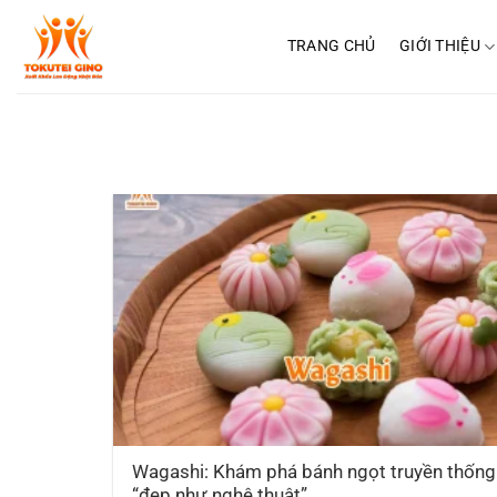
Chuyển
đến
TRANG CHỦ
GIỚI THIỆU
nội
dung
Wagashi: Khám phá bánh ngọt truyền thống
“đẹp như nghệ thuật”