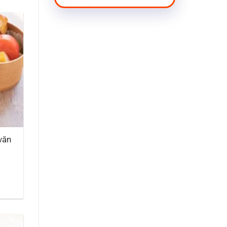
văn
u