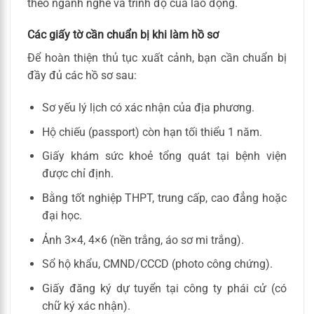
theo ngành nghề và trình độ của lao động.
Các giấy tờ cần chuẩn bị khi làm hồ sơ
Để hoàn thiện thủ tục xuất cảnh, bạn cần chuẩn bị
đầy đủ các hồ sơ sau:
Sơ yếu lý lịch có xác nhận của địa phương.
Hộ chiếu (passport) còn hạn tối thiểu 1 năm.
Giấy khám sức khoẻ tổng quát tại bệnh viện
được chỉ định.
Bằng tốt nghiệp THPT, trung cấp, cao đẳng hoặc
đại học.
Ảnh 3×4, 4×6 (nền trắng, áo sơ mi trắng).
Sổ hộ khẩu, CMND/CCCD (photo công chứng).
Giấy đăng ký dự tuyển tại công ty phái cử (có
chữ ký xác nhận).