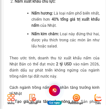
Nấm xuất khẩu chủ lực:
Nấm hương:
Là loại nấm phổ biến nhất,
chiếm hơn
40% tổng giá trị xuất khẩu
nấm
của Nhật.
Nấm kim châm:
Loại này đứng thứ hai,
được yêu thích trong các món ăn như
lẩu hoặc salad.
Theo ước tính, doanh thu từ xuất khẩu nấm của
Nhật Bản có thể đạt mức
2 tỷ USD
vào năm 2026,
đánh dấu sự phát triển không ngừng của ngành
trồng nấm tại đất nước này.
Cách ngành trồng nấm góp phần tăng trưởng kinh
tế Nhật
Tạo giá trị gia tăng cho nông sản:
Sản phẩm
Gọi ngay
Menu
liên hệ
Messenger
Zalo
nấm không chỉ được tiêu thụ dưới dạng tươi mà