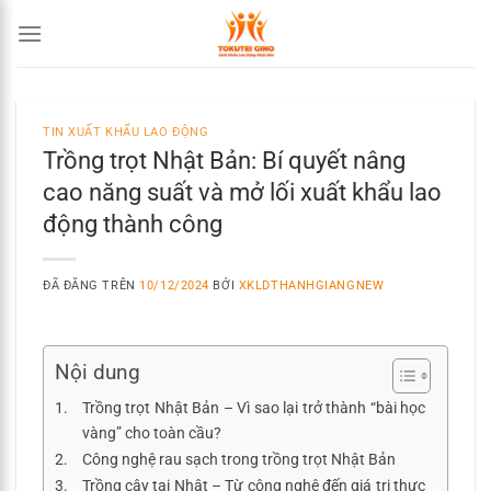
Chuyển
đến
nội
dung
TIN XUẤT KHẨU LAO ĐỘNG
Trồng trọt Nhật Bản: Bí quyết nâng
cao năng suất và mở lối xuất khẩu lao
động thành công
ĐÃ ĐĂNG TRÊN
10/12/2024
BỞI
XKLDTHANHGIANGNEW
Nội dung
Trồng trọt Nhật Bản – Vì sao lại trở thành “bài học
vàng” cho toàn cầu?
Công nghệ rau sạch trong trồng trọt Nhật Bản
Trồng cây tại Nhật – Từ công nghệ đến giá trị thực