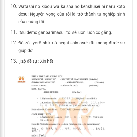
Watashi no kibou wa kaisha no kenshusei ni naru koto
desu: Nguyện vọng của tôi là trở thành tu nghiệp sinh
của chúng tôi.
Itsu demo ganbarimasu : tôi sẽ luôn luôn cố gắng.
Đô zộ yorô shikự ô negai shimasự: rất mong được sự
giúp đỡ.
Ij zộ đề sự : Xin hết