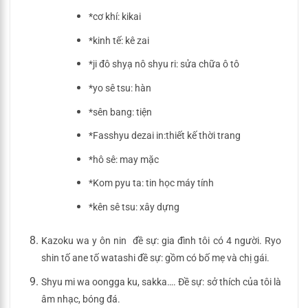
*cơ khí: kikai
*kinh tế: kê zai
*ji đô shyạ nô shyu ri: sửa chữa ô tô
*yo sê tsu: hàn
*sên bang: tiện
*Fasshyu dezai in:thiết kế thời trang
*hô sê: may mặc
*Kom pyu ta: tin học máy tính
*kên sê tsu: xây dựng
Kazoku wa y ôn nin đề sự: gia đình tôi có 4 người.
Ryo
shin tố ane tố watashi đề sự: gồm có bố mẹ và chị gái.
Shyu mi wa oongga ku, sakka…. Đề sự: sở thích của tôi là
âm nhạc, bóng đá.