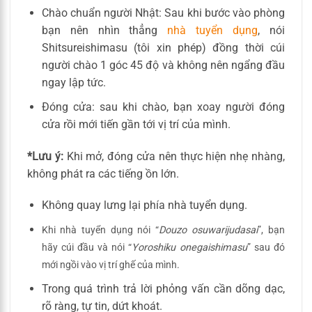
Chào chuẩn người Nhật: Sau khi bước vào phòng
bạn nên nhìn thẳng
nhà tuyển dụng
, nói
Shitsureishimasu (tôi xin phép) đồng thời cúi
người chào 1 góc 45 độ và không nên ngẩng đầu
ngay lập tức.
Đóng cửa: sau khi chào, bạn xoay người đóng
cửa rồi mới tiến gần tới vị trí của mình.
*Lưu ý:
Khi mở, đóng cửa nên thực hiện nhẹ nhàng,
không phát ra các tiếng ồn lớn.
Không quay lưng lại phía nhà tuyển dụng.
Khi nhà tuyển dụng nói “
Douzo osuwarijudasai
”, bạn
hãy cúi đầu và nói “
Yoroshiku onegaishimasu
” sau đó
mới ngồi vào vị trí ghế của mình.
Trong quá trình trả lời phỏng vấn cần dõng dạc,
rõ ràng, tự tin, dứt khoát.