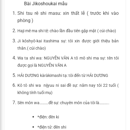
Bài Jikoshoukai mẫu
Shi tsu rê shi masu: xin thất lễ ( trước khi vào
phòng )
Haji mê ma shi tệ: chào lần đầu tiên gặp mặt ( cúi chào)
Ji kôshyô-kai itashima sự: tôi xin được giới thiệu bản
thân.( cúi chào)
Wa ta shi wa: NGUYỄN VĂN A tô mô shi ma sự: tên tôi
được gọi là NGUYỄN VĂN A
HẢI DƯƠNG kàràkimashi tạ: tôi đến từ HẢI DƯƠNG
Kô tô shi wa nijyuu ni sai đề sự: năm nay tôi 22 tuổi (
không tính tuổi mụ)
Sên môn wa……….đề sự: chuyên môn của tôi là………..
*điện: đên ki
*điện tử: đên shi