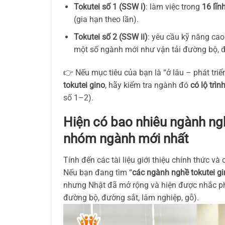
Tokutei số 1 (SSW i)
: làm việc trong
16 lĩn
(gia hạn theo lần).
Tokutei số 2 (SSW ii)
: yêu cầu kỹ năng ca
một số ngành mới như vận tải đường bộ, đ
👉 Nếu mục tiêu của bạn là “ở lâu – phát triể
tokutei gino
, hãy kiểm tra ngành đó
có lộ trì
số 1–2).
Hiện có bao nhiêu ngành ng
nhóm ngành mới nhất
Tính đến các tài liệu giới thiệu chính thức và
Nếu bạn đang tìm “
các ngành nghề tokutei g
nhưng Nhật đã mở rộng và hiện được nhắc ph
đường bộ, đường sắt, lâm nghiệp, gỗ).