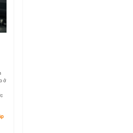
h
o ở
ực
ập