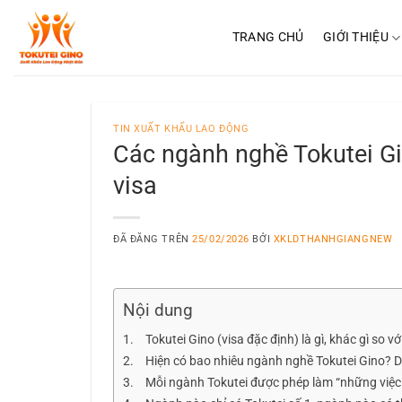
Chuyển
đến
TRANG CHỦ
GIỚI THIỆU
nội
dung
TIN XUẤT KHẨU LAO ĐỘNG
Các ngành nghề Tokutei Gi
visa
ĐÃ ĐĂNG TRÊN
25/02/2026
BỞI
XKLDTHANHGIANGNEW
Nội dung
Tokutei Gino (visa đặc định) là gì, khác gì so v
Hiện có bao nhiêu ngành nghề Tokutei Gino?
Mỗi ngành Tokutei được phép làm “những việc n