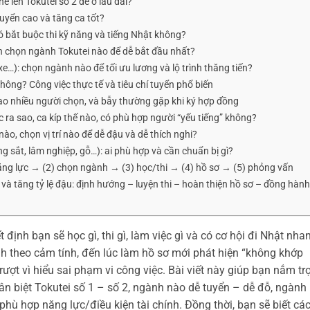
ể lên Tokutei số 2 để ở lâu dài?
uyển cao và tăng ca tốt?
ó bắt buộc thi kỹ năng và tiếng Nhật không?
 chọn ngành Tokutei nào để dễ bắt đầu nhất?
xe…): chọn ngành nào để tối ưu lương và lộ trình thăng tiến?
ông? Công việc thực tế và tiêu chí tuyển phổ biến
ao nhiều người chọn, và bẫy thường gặp khi ký hợp đồng
ra sao, ca kíp thế nào, có phù hợp người “yếu tiếng” không?
ào, chọn vị trí nào để dễ đậu và dễ thích nghi?
 sắt, lâm nghiệp, gỗ…): ai phù hợp và cần chuẩn bị gì?
năng lực → (2) chọn ngành → (3) học/thi → (4) hồ sơ → (5) phỏng vấn
và tăng tỷ lệ đậu: định hướng – luyện thi – hoàn thiện hồ sơ – đồng hành
 định bạn sẽ học gì, thi gì, làm việc gì và có cơ hội đi Nhật nha
 theo cảm tính, đến lúc làm hồ sơ mới phát hiện “không khớp
í trượt vì hiểu sai phạm vi công việc. Bài viết này giúp bạn nắm tr
ân biệt Tokutei số 1 – số 2, ngành nào dễ tuyển – dễ đỗ, ngành
phù hợp năng lực/điều kiện tài chính. Đồng thời, bạn sẽ biết cá