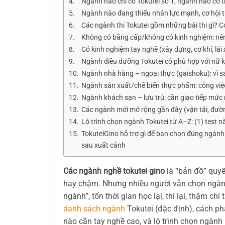
Ngành nào chỉ có Tokutei số 1, ngành nào có th
Ngành nào đang thiếu nhân lực mạnh, cơ hội t
Các ngành thi Tokutei gồm những bài thi gì? C
Không có bằng cấp/không có kinh nghiệm: nên
Có kinh nghiệm tay nghề (xây dựng, cơ khí, lái 
Ngành điều dưỡng Tokutei có phù hợp với nữ kh
Ngành nhà hàng – ngoại thực (gaishoku): vì s
Ngành sản xuất/chế biến thực phẩm: công việc 
Ngành khách sạn – lưu trú: cần giao tiếp mức n
Các ngành mới mở rộng gần đây (vận tải, đường
Lộ trình chọn ngành Tokutei từ A–Z: (1) test 
TokuteiGino hỗ trợ gì để bạn chọn đúng ngành 
sau xuất cảnh
Các ngành nghề tokutei gino
là “bản đồ” quyết
hay chậm. Nhưng nhiều người vẫn chọn ngành
ngành”, tốn thời gian học lại, thi lại, thậm ch
danh sách ngành
Tokutei (đặc định), cách ph
nào cần tay nghề cao, và lộ trình chọn ngành 