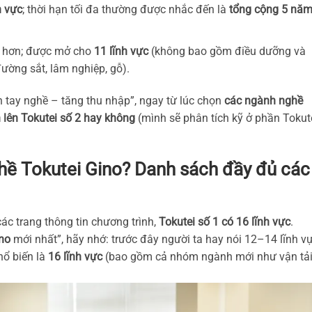
h vực
; thời hạn tối đa thường được nhắc đến là
tổng cộng 5 nă
o hơn; được mở cho
11 lĩnh vực
(không bao gồm điều dưỡng và
ường sắt, lâm nghiệp, gỗ).
n tay nghề – tăng thu nhập”, ngay từ lúc chọn
các ngành nghề
nh lên Tokutei số 2 hay không
(mình sẽ phân tích kỹ ở phần Tokut
hề Tokutei Gino? Danh sách đầy đủ các
 các trang thông tin chương trình,
Tokutei số 1 có 16 lĩnh vực
.
ino
mới nhất”, hãy nhớ: trước đây người ta hay nói 12–14 lĩnh vự
ổ biến là
16 lĩnh vực
(bao gồm cả nhóm ngành mới như vận tả