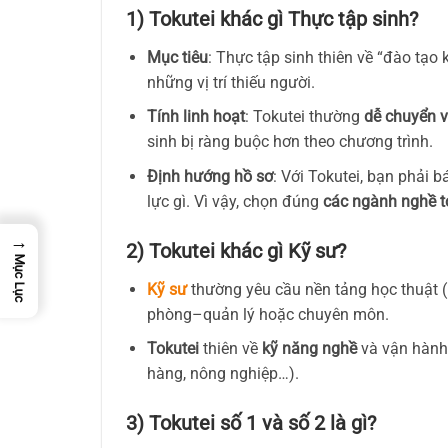
1) Tokutei khác gì Thực tập sinh?
Mục tiêu
: Thực tập sinh thiên về “đào tạo 
những vị trí thiếu người.
Tính linh hoạt
: Tokutei thường
dễ chuyển v
sinh bị ràng buộc hơn theo chương trình.
Định hướng hồ sơ
: Với Tokutei, bạn phải 
lực gì. Vì vậy, chọn đúng
các ngành nghề t
→
2) Tokutei khác gì Kỹ sư?
Mục Lục
Kỹ sư
thường yêu cầu nền tảng học thuật (
phòng–quản lý hoặc chuyên môn.
Tokutei
thiên về
kỹ năng nghề
và vận hành 
hàng, nông nghiệp…).
3) Tokutei số 1 và số 2 là gì?