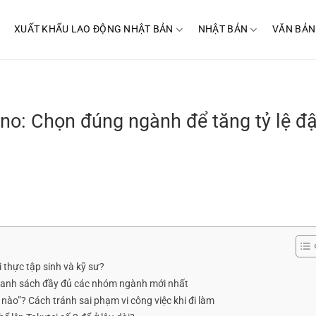
XUẤT KHẨU LAO ĐỘNG NHẬT BẢN
NHẬT BẢN
VĂN BẢN
no: Chọn đúng ngành để tăng tỷ lệ đ
ới thực tập sinh và kỹ sư?
 Danh sách đầy đủ các nhóm ngành mới nhất
ào”? Cách tránh sai phạm vi công việc khi đi làm