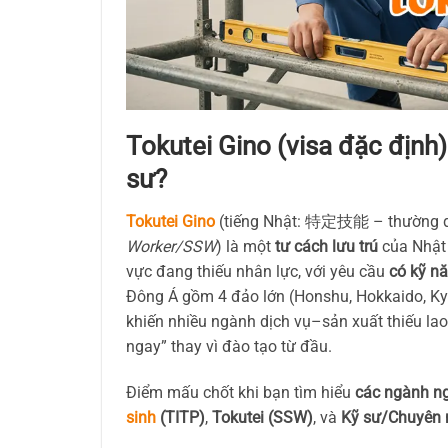
Tokutei Gino (visa đặc định) 
sư?
Tokutei Gino
(tiếng Nhật: 特定技能 – thường dịc
Worker/SSW
) là một
tư cách lưu trú
của Nhật 
vực đang thiếu nhân lực, với yêu cầu
có kỹ n
Đông Á gồm 4 đảo lớn (Honshu, Hokkaido, Ky
khiến nhiều ngành dịch vụ–sản xuất thiếu la
ngay” thay vì đào tạo từ đầu.
Điểm mấu chốt khi bạn tìm hiểu
các ngành ng
sinh
(TITP)
,
Tokutei (SSW)
, và
Kỹ sư/Chuyên m