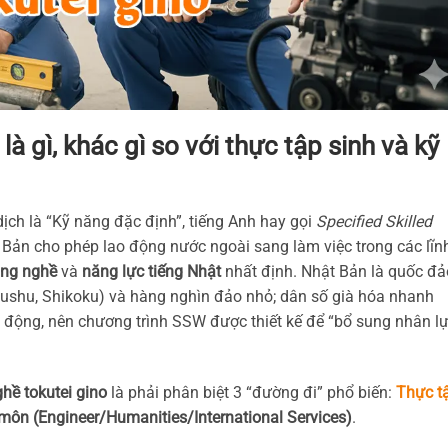
là gì, khác gì so với thực tập sinh và kỹ
h là “Kỹ năng đặc định”, tiếng Anh hay gọi
Specified Skilled
Bản cho phép lao động nước ngoài sang làm việc trong các lĩn
ăng nghề
và
năng lực tiếng Nhật
nhất định. Nhật Bản là quốc đả
ushu, Shikoku) và hàng nghìn đảo nhỏ; dân số già hóa nhanh
o động, nên chương trình SSW được thiết kế để “bổ sung nhân l
hề tokutei gino
là phải phân biệt 3 “đường đi” phổ biến:
Thực t
ôn (Engineer/Humanities/International Services)
.