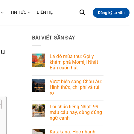
TIN TỨC
LIÊN HỆ
Đăng ký tư vấn
BÀI VIẾT GẦN ĐÂY
ậu
Lá đỏ mùa thu: Gợi ý
khám phá Momiji Nhật
Bản cuốn hút
Vượt biên sang Châu Âu:
Hình thức, chi phí và rủi
ro
Lời chúc tiếng Nhật: 99
mẫu câu hay, dùng đúng
ngữ cảnh
Katakana: Học nhanh