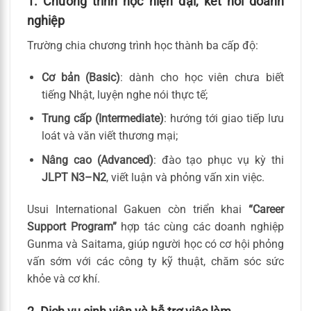
1. Chương trình học hiện đại, kết nối doanh
nghiệp
Trường chia chương trình học thành ba cấp độ:
Cơ bản (Basic)
: dành cho học viên chưa biết
tiếng Nhật, luyện nghe nói thực tế;
Trung cấp (Intermediate)
: hướng tới giao tiếp lưu
loát và văn viết thương mại;
Nâng cao (Advanced)
: đào tạo phục vụ kỳ thi
JLPT N3–N2
, viết luận và phỏng vấn xin việc.
Usui International Gakuen còn triển khai
“Career
Support Program”
hợp tác cùng các doanh nghiệp
Gunma và Saitama, giúp người học có cơ hội phỏng
vấn sớm với các công ty kỹ thuật, chăm sóc sức
khỏe và cơ khí.