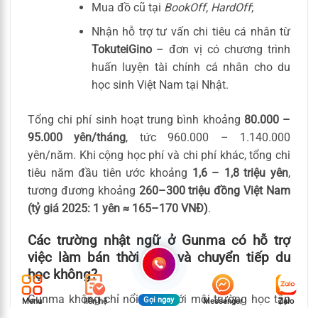
Mua đồ cũ tại
BookOff, HardOff
;
Nhận hỗ trợ tư vấn chi tiêu cá nhân từ
TokuteiGino
– đơn vị có chương trình
huấn luyện tài chính cá nhân cho du
học sinh Việt Nam tại Nhật.
Tổng chi phí sinh hoạt trung bình khoảng
80.000 –
95.000 yên/tháng
, tức 960.000 – 1.140.000
yên/năm. Khi cộng học phí và chi phí khác, tổng chi
tiêu năm đầu tiên ước khoảng
1,6 – 1,8 triệu yên
,
tương đương khoảng
260–300 triệu đồng Việt Nam
(tỷ giá 2025: 1 yên ≈ 165–170 VNĐ)
.
Các trường nhật ngữ ở Gunma có hỗ trợ
việc làm bán thời gian và chuyển tiếp du
học không?
Gunma không chỉ nổi tiếng với môi trường học tập
Gọi ngay
Menu
liên hệ
Messenger
Zalo
mà còn vì cơ hội việc làm rộng mở. Hầu hết các