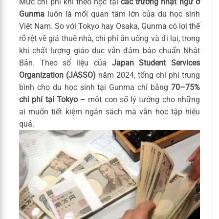
Mức chi phí khi theo học tại
các trường nhật ngữ ở
Gunma
luôn là mối quan tâm lớn của du học sinh
Việt Nam. So với Tokyo hay Osaka, Gunma có lợi thế
rõ rệt về giá thuê nhà, chi phí ăn uống và đi lại, trong
khi chất lượng giáo dục vẫn đảm bảo chuẩn Nhật
Bản. Theo số liệu của
Japan Student Services
Organization (JASSO)
năm 2024, tổng chi phí trung
bình cho du học sinh tại Gunma chỉ bằng
70–75%
chi phí tại Tokyo
– một con số lý tưởng cho những
ai muốn tiết kiệm ngân sách mà vẫn học tập hiệu
quả.