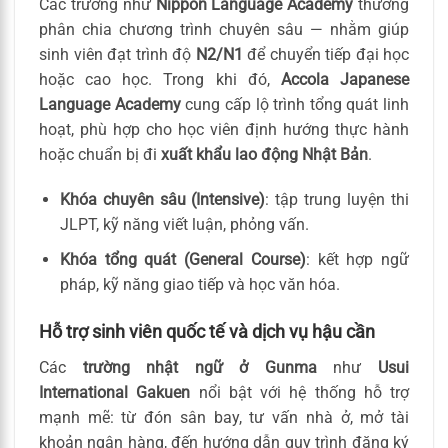
Các trường như
Nippon Language Academy
thường
phân chia chương trình chuyên sâu — nhằm giúp
sinh viên đạt trình độ
N2/N1
để chuyển tiếp đại học
hoặc cao học. Trong khi đó,
Accola Japanese
Language Academy
cung cấp lộ trình tổng quát linh
hoạt, phù hợp cho học viên định hướng thực hành
hoặc chuẩn bị đi
xuất khẩu lao động Nhật Bản
.
Khóa chuyên sâu (Intensive)
: tập trung luyện thi
JLPT, kỹ năng viết luận, phỏng vấn.
Khóa tổng quát (General Course)
: kết hợp ngữ
pháp, kỹ năng giao tiếp và học văn hóa.
Hỗ trợ sinh viên quốc tế và dịch vụ hậu cần
Các
trường nhật ngữ ở Gunma
như
Usui
International Gakuen
nổi bật với hệ thống hỗ trợ
mạnh mẽ: từ đón sân bay, tư vấn nhà ở, mở tài
khoản ngân hàng, đến hướng dẫn quy trình đăng ký