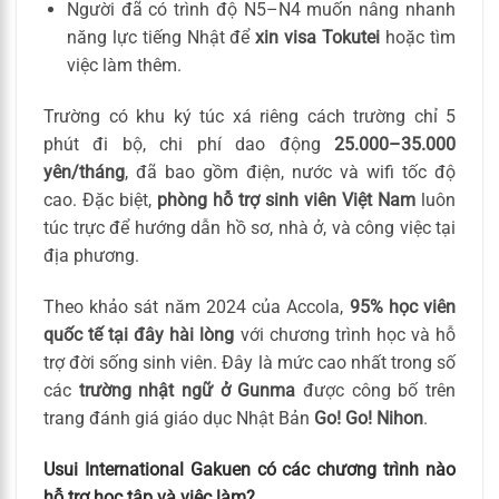
Người đã có trình độ N5–N4 muốn nâng nhanh
năng lực tiếng Nhật để
xin visa Tokutei
hoặc tìm
việc làm thêm.
Trường có khu ký túc xá riêng cách trường chỉ 5
phút đi bộ, chi phí dao động
25.000–35.000
yên/tháng
, đã bao gồm điện, nước và wifi tốc độ
cao. Đặc biệt,
phòng hỗ trợ sinh viên Việt Nam
luôn
túc trực để hướng dẫn hồ sơ, nhà ở, và công việc tại
địa phương.
Theo khảo sát năm 2024 của Accola,
95% học viên
quốc tế tại đây hài lòng
với chương trình học và hỗ
trợ đời sống sinh viên. Đây là mức cao nhất trong số
các
trường nhật ngữ ở Gunma
được công bố trên
trang đánh giá giáo dục Nhật Bản
Go! Go! Nihon
.
Usui International Gakuen có các chương trình nào
hỗ trợ học tập và việc làm?