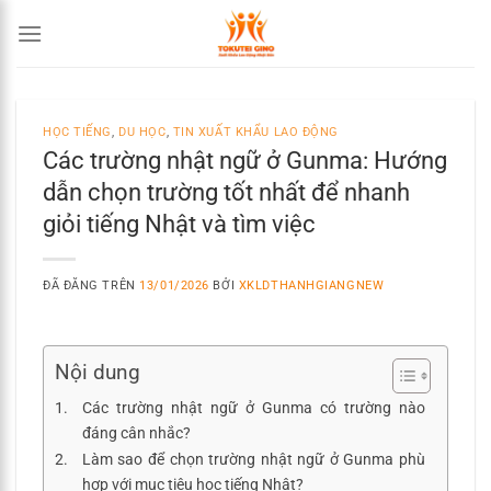
Chuyển
đến
nội
dung
HỌC TIẾNG
,
DU HỌC
,
TIN XUẤT KHẨU LAO ĐỘNG
Các trường nhật ngữ ở Gunma: Hướng
dẫn chọn trường tốt nhất để nhanh
giỏi tiếng Nhật và tìm việc
ĐÃ ĐĂNG TRÊN
13/01/2026
BỞI
XKLDTHANHGIANGNEW
Nội dung
Các trường nhật ngữ ở Gunma có trường nào
đáng cân nhắc?
Làm sao để chọn trường nhật ngữ ở Gunma phù
hợp với mục tiêu học tiếng Nhật?