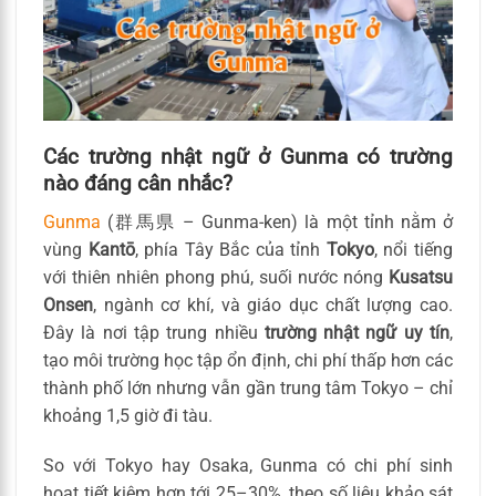
Các trường nhật ngữ ở Gunma có trường
nào đáng cân nhắc?
Gunma
(群馬県 – Gunma-ken) là một tỉnh nằm ở
vùng
Kantō
, phía Tây Bắc của tỉnh
Tokyo
, nổi tiếng
với thiên nhiên phong phú, suối nước nóng
Kusatsu
Onsen
, ngành cơ khí, và giáo dục chất lượng cao.
Đây là nơi tập trung nhiều
trường nhật ngữ uy tín
,
tạo môi trường học tập ổn định, chi phí thấp hơn các
thành phố lớn nhưng vẫn gần trung tâm Tokyo – chỉ
khoảng 1,5 giờ đi tàu.
So với Tokyo hay Osaka, Gunma có chi phí sinh
hoạt tiết kiệm hơn tới 25–30%, theo số liệu khảo sát