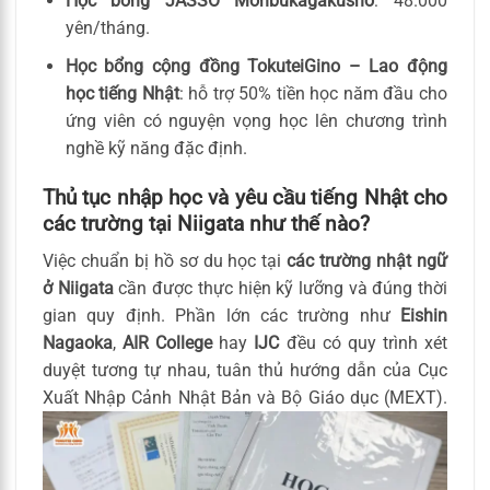
Học bổng JASSO Monbukagakusho
: 48.000
yên/tháng.
Học bổng cộng đồng TokuteiGino – Lao động
học tiếng Nhật
: hỗ trợ 50% tiền học năm đầu cho
ứng viên có nguyện vọng học lên chương trình
nghề kỹ năng đặc định.
Thủ tục nhập học và yêu cầu tiếng Nhật cho
các trường tại Niigata như thế nào?
Việc chuẩn bị hồ sơ du học tại
các trường nhật ngữ
ở Niigata
cần được thực hiện kỹ lưỡng và đúng thời
gian quy định. Phần lớn các trường như
Eishin
Nagaoka
,
AIR College
hay
IJC
đều có quy trình xét
duyệt tương tự nhau, tuân thủ hướng dẫn của Cục
Xuất Nhập Cảnh Nhật Bản và Bộ Giáo dục (MEXT).