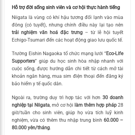
Hỗ trợ đời sống sinh viên và cơ hội thực hành tiếng
Niigata là vùng có khí hậu tương đối lạnh vào mùa
đông (có tuyết), nhưng chính điều này lại tạo nên
trải nghiệm văn hoá đặc trưng
– từ lễ hội tuyết
Echigo-Tsumari đến các hoạt động giao lưu quốc tế.
Trường Eishin Nagaoka tổ chức mạng lưới “
Eco-Life
Supporters
” giúp du học sinh hòa nhập nhanh với
cuộc sống, được hướng dẫn chi tiết từ cách mở tài
khoản ngân hàng, mua sim điện thoại đến đăng ký
bảo hiểm y tế quốc dân.
Ngoài ra, trường duy trì hợp tác với hơn
30 doanh
nghiệp tại Niigata
, mở cơ hội
làm thêm hợp pháp
28
giờ/tuần cho sinh viên, giúp họ vừa tích luỹ kinh
nghiệm, vừa có thêm thu nhập trung bình
60.000 –
80.000 yên/tháng
.