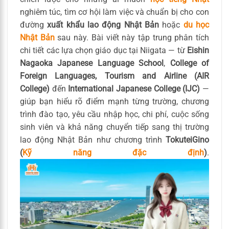
nghiêm túc, tìm cơ hội làm việc và chuẩn bị cho con
đường
xuất khẩu lao động Nhật Bản
hoặc
du học
Nhật Bản
sau này. Bài viết này tập trung phân tích
chi tiết các lựa chọn giáo dục tại Niigata — từ
Eishin
Nagaoka Japanese Language School
,
College of
Foreign Languages, Tourism and Airline (AIR
College)
đến
International Japanese College (IJC)
—
giúp bạn hiểu rõ điểm mạnh từng trường, chương
trình đào tạo, yêu cầu nhập học, chi phí, cuộc sống
sinh viên và khả năng chuyển tiếp sang thị trường
lao động Nhật Bản như chương trình
TokuteiGino
(
Kỹ năng đặc định
)
.