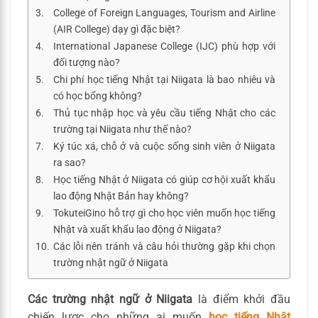
College of Foreign Languages, Tourism and Airline
(AIR College) dạy gì đặc biệt?
International Japanese College (IJC) phù hợp với
đối tượng nào?
Chi phí học tiếng Nhật tại Niigata là bao nhiêu và
có học bổng không?
Thủ tục nhập học và yêu cầu tiếng Nhật cho các
trường tại Niigata như thế nào?
Ký túc xá, chỗ ở và cuộc sống sinh viên ở Niigata
ra sao?
Học tiếng Nhật ở Niigata có giúp cơ hội xuất khẩu
lao động Nhật Bản hay không?
TokuteiGino hỗ trợ gì cho học viên muốn học tiếng
Nhật và xuất khẩu lao động ở Niigata?
Các lỗi nên tránh và câu hỏi thường gặp khi chọn
trường nhật ngữ ở Niigata
Các trường nhật ngữ ở Niigata
là điểm khởi đầu
chiến lược cho những ai muốn
học tiếng Nhật