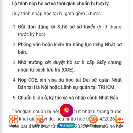
Lộ trình nộp hồ sơ và thời gian chuẩn bị hợp lý
Quy trình nhập học tại Niigata gồm 5 bước:
Gửi đơn đăng ký & hồ sơ sơ tuyển
(6–9 tháng
trước kỳ học).
Phỏng vấn hoặc kiểm tra năng lực tiếng Nhật cơ
bản.
Nhà trường xét duyệt hồ sơ & cấp Giấy chứng
nhận tư cách lưu trú (COE).
Nộp COE, xin visa du học tại Đại sứ quán Nhật
Bản tại Hà Nội hoặc Lãnh sự quán tại TP.HCM.
Chuẩn bị ăn ở, ký túc xá và nhập cảnh Nhật Bản.
Thời gian chuẩn bị nên kéo dài ít nhất 8 tháng trước
khi khai giảng (ví dụ: nếu nhập học tháng 4/2026 thì
nên bắt đầu hồ sơ từ tháng 8/2025). TokuteiGino hỗ
Gọi ngay
Menu
liên hệ
Messenger
Zalo