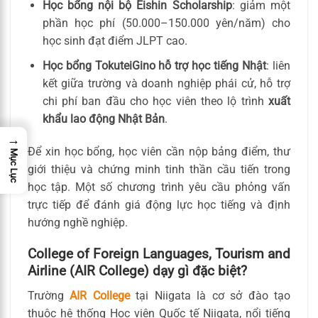
Học bổng nội bộ Eishin Scholarship
: giảm một
phần học phí (50.000–150.000 yên/năm) cho
học sinh đạt điểm JLPT cao.
Học bổng TokuteiGino hỗ trợ học tiếng Nhật
: liên
kết giữa trường và doanh nghiệp phái cử, hỗ trợ
chi phí ban đầu cho học viên theo lộ trình
xuất
khẩu lao động Nhật Bản
.
→
Để xin học bổng, học viên cần nộp bảng điểm, thư
Mục Lục
giới thiệu và chứng minh tinh thần cầu tiến trong
học tập. Một số chương trình yêu cầu phỏng vấn
trực tiếp để đánh giá động lực học tiếng và định
hướng nghề nghiệp.
College of Foreign Languages, Tourism and
Airline (AIR College) dạy gì đặc biệt?
Trường
AIR College
tại Niigata là cơ sở đào tạo
thuộc hệ thống Học viện Quốc tế Niigata, nổi tiếng