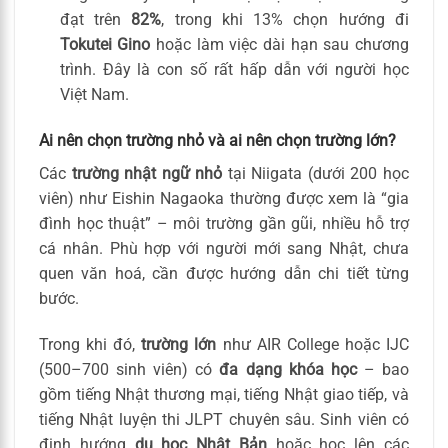
đạt trên
82%
, trong khi 13% chọn hướng đi
Tokutei Gino
hoặc làm việc dài hạn sau chương
trình. Đây là con số rất hấp dẫn với người học
Việt Nam.
Ai nên chọn trường nhỏ và ai nên chọn trường lớn?
Các
trường nhật ngữ nhỏ
tại Niigata (dưới 200 học
viên) như Eishin Nagaoka thường được xem là “gia
đình học thuật” – môi trường gần gũi, nhiều hỗ trợ
cá nhân. Phù hợp với người mới sang Nhật, chưa
quen văn hoá, cần được hướng dẫn chi tiết từng
bước.
Trong khi đó,
trường lớn
như AIR College hoặc IJC
(500–700 sinh viên) có
đa dạng khóa học
– bao
gồm tiếng Nhật thương mại, tiếng Nhật giao tiếp, và
tiếng Nhật luyện thi JLPT chuyên sâu. Sinh viên có
định hướng
du học Nhật Bản
hoặc học lên các