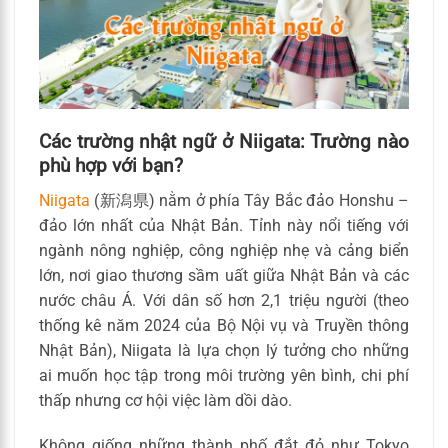
Các trường nhật ngữ ở Niigata: Trường nào
phù hợp với bạn?
Niigata
(新潟県) nằm ở phía Tây Bắc đảo Honshu –
đảo lớn nhất của Nhật Bản. Tỉnh này nổi tiếng với
ngành nông nghiệp, công nghiệp nhẹ và cảng biển
lớn, nơi giao thương sầm uất giữa Nhật Bản và các
nước châu Á. Với dân số hơn 2,1 triệu người (theo
thống kê năm 2024 của Bộ Nội vụ và Truyền thông
Nhật Bản), Niigata là lựa chọn lý tưởng cho những
ai muốn học tập trong môi trường yên bình, chi phí
thấp nhưng cơ hội việc làm dồi dào.
Không giống những thành phố đắt đỏ như Tokyo