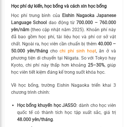
Học phí dự kiến, học bổng và cách xin học bổng
Học phí trung bình của
Eishin Nagaoka Japanese
Language School
dao động từ
700.000 – 760.000
yên/năm
(theo cập nhật năm 2025). Khoản phí này
đã bao gồm học phí, tài liệu học và phí cơ sở vật
chất. Ngoài ra, học viên cần chuẩn bị thêm
40.000 –
50.000 yên/tháng
cho
chi phí sinh hoạt
, ăn ở và
phương tiện di chuyển tại Niigata. So với Tokyo hay
Kyoto, chi phí này thấp hơn khoảng
25–30%
, giúp
học viên tiết kiệm đáng kể trong suốt khóa học.
Về học bổng, trường Eishin Nagaoka triển khai 3
chương trình chính:
Học bổng khuyến học JASSO
: dành cho học viên
quốc tế có thành tích học tập xuất sắc, giá trị
48.000 yên/tháng
.