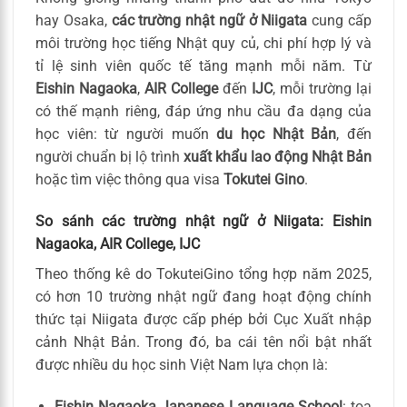
hay Osaka,
các trường nhật ngữ ở Niigata
cung cấp
môi trường học tiếng Nhật quy củ, chi phí hợp lý và
tỉ lệ sinh viên quốc tế tăng mạnh mỗi năm. Từ
Eishin Nagaoka
,
AIR College
đến
IJC
, mỗi trường lại
có thế mạnh riêng, đáp ứng nhu cầu đa dạng của
học viên: từ người muốn
du học Nhật Bản
, đến
người chuẩn bị lộ trình
xuất khẩu lao động Nhật Bản
hoặc tìm việc thông qua visa
Tokutei Gino
.
So sánh các trường nhật ngữ ở Niigata: Eishin
Nagaoka, AIR College, IJC
Theo thống kê do TokuteiGino tổng hợp năm 2025,
có hơn 10 trường nhật ngữ đang hoạt động chính
thức tại Niigata được cấp phép bởi Cục Xuất nhập
cảnh Nhật Bản. Trong đó, ba cái tên nổi bật nhất
được nhiều du học sinh Việt Nam lựa chọn là:
Eishin Nagaoka Japanese Language School
: tọa