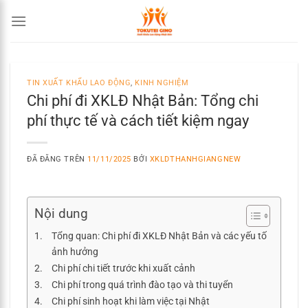
Chuyển
đến
nội
dung
TIN XUẤT KHẨU LAO ĐỘNG
,
KINH NGHIỆM
Chi phí đi XKLĐ Nhật Bản: Tổng chi
phí thực tế và cách tiết kiệm ngay
ĐÃ ĐĂNG TRÊN
11/11/2025
BỞI
XKLDTHANHGIANGNEW
Nội dung
Tổng quan: Chi phí đi XKLĐ Nhật Bản và các yếu tố
ảnh hưởng
Chi phí chi tiết trước khi xuất cảnh
Chi phí trong quá trình đào tạo và thi tuyển
Chi phí sinh hoạt khi làm việc tại Nhật