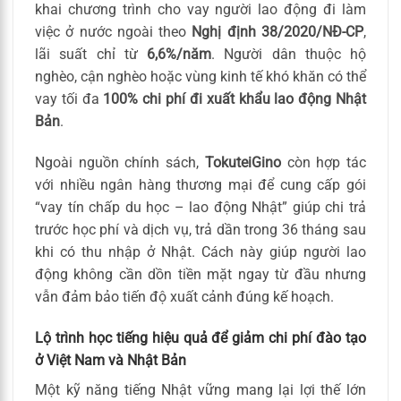
khai chương trình cho vay người lao động đi làm
việc ở nước ngoài theo
Nghị định 38/2020/NĐ-CP
,
lãi suất chỉ từ
6,6%/năm
. Người dân thuộc hộ
nghèo, cận nghèo hoặc vùng kinh tế khó khăn có thể
vay tối đa
100% chi phí đi xuất khẩu lao động Nhật
Bản
.
Ngoài nguồn chính sách,
TokuteiGino
còn hợp tác
với nhiều ngân hàng thương mại để cung cấp gói
“vay tín chấp du học – lao động Nhật” giúp chi trả
trước học phí và dịch vụ, trả dần trong 36 tháng sau
khi có thu nhập ở Nhật. Cách này giúp người lao
động không cần dồn tiền mặt ngay từ đầu nhưng
vẫn đảm bảo tiến độ xuất cảnh đúng kế hoạch.
Lộ trình học tiếng hiệu quả để giảm chi phí đào tạo
ở Việt Nam và Nhật Bản
Một kỹ năng tiếng Nhật vững mang lại lợi thế lớn