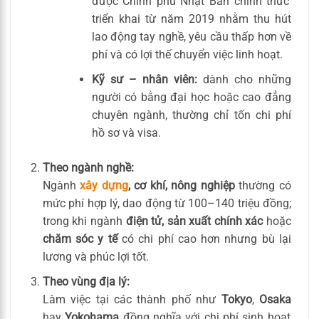
được Chính phủ Nhật Bản chính thức
triển khai từ năm 2019 nhằm thu hút
lao động tay nghề, yêu cầu thấp hơn về
phí và có lợi thế chuyển việc linh hoạt.
Kỹ sư – nhân viên:
dành cho những
người có bằng đại học hoặc cao đẳng
chuyên ngành, thường chỉ tốn chi phí
hồ sơ và visa.
Theo ngành nghề:
Ngành
xây dựng
, cơ khí, nông nghiệp
thường có
mức phí hợp lý, dao động từ 100–140 triệu đồng;
trong khi ngành
điện tử, sản xuất chính xác
hoặc
chăm sóc y tế
có chi phí cao hơn nhưng bù lại
lương và phúc lợi tốt.
Theo vùng địa lý:
Làm việc tại các thành phố như
Tokyo
,
Osaka
hay
Yokohama
đồng nghĩa với chi phí sinh hoạt