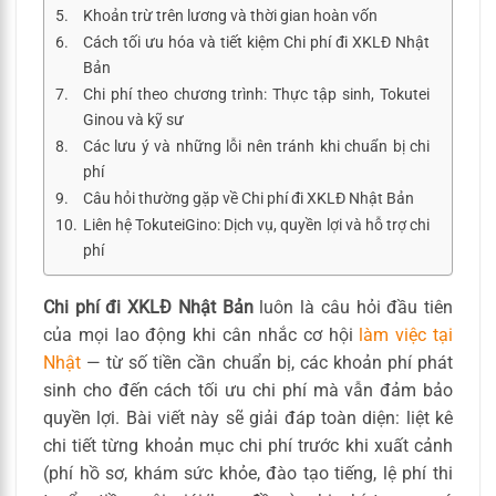
Khoản trừ trên lương và thời gian hoàn vốn
Cách tối ưu hóa và tiết kiệm Chi phí đi XKLĐ Nhật
Bản
Chi phí theo chương trình: Thực tập sinh, Tokutei
Ginou và kỹ sư
Các lưu ý và những lỗi nên tránh khi chuẩn bị chi
phí
Câu hỏi thường gặp về Chi phí đi XKLĐ Nhật Bản
Liên hệ TokuteiGino: Dịch vụ, quyền lợi và hỗ trợ chi
phí
Chi phí đi XKLĐ Nhật Bản
luôn là câu hỏi đầu tiên
của mọi lao động khi cân nhắc cơ hội
làm việc tại
Nhật
— từ số tiền cần chuẩn bị, các khoản phí phát
sinh cho đến cách tối ưu chi phí mà vẫn đảm bảo
quyền lợi. Bài viết này sẽ giải đáp toàn diện: liệt kê
chi tiết từng khoản mục chi phí trước khi xuất cảnh
(phí hồ sơ, khám sức khỏe, đào tạo tiếng, lệ phí thi