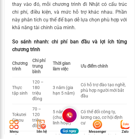
thay vào đó, mỗi chương trình đi Nhật có cấu trúc
chi phí, điều kiện, và mức hỗ trợ khác nhau. Phần
này phân tích cụ thể để bạn dễ lựa chọn phù hợp với
khả năng tài chính của mình.
So sánh nhanh: chi phí ban đầu và lợi ích từng
chương trình
Chi phí
Chương
Thời gian
trung
Ưu điểm chính
trình
làm việc
bình
120 –
Có hỗ trợ đào tạo nghề,
Thực
180
3 năm (gia
phù hợp người mới bắt
tập sinh
triệu
hạn 5 năm)
đầu
đồng
70 –
5 năm
Có thể đổi công ty,
Tokutei
120
(chuyển đổi
lương cao, cơ hội định
Ginou
triệu
linh hoạt)
cư
đồng
Gọi ngay
Menu
liên hệ
Messenger
Zalo
Kỹ sư –
40 – 80
Không giới
Dành cho người có