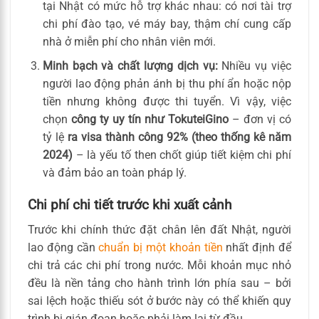
tại Nhật có mức hỗ trợ khác nhau: có nơi tài trợ
chi phí đào tạo, vé máy bay, thậm chí cung cấp
nhà ở miễn phí cho nhân viên mới.
Minh bạch và chất lượng dịch vụ:
Nhiều vụ việc
người lao động phản ánh bị thu phí ẩn hoặc nộp
tiền nhưng không được thi tuyển. Vì vậy, việc
chọn
công ty uy tín như TokuteiGino
– đơn vị có
tỷ lệ
ra visa thành công 92% (theo thống kê năm
2024)
– là yếu tố then chốt giúp tiết kiệm chi phí
và đảm bảo an toàn pháp lý.
Chi phí chi tiết trước khi xuất cảnh
Trước khi chính thức đặt chân lên đất Nhật, người
lao động cần
chuẩn bị một khoản tiền
nhất định để
chi trả các chi phí trong nước. Mỗi khoản mục nhỏ
đều là nền tảng cho hành trình lớn phía sau – bởi
sai lệch hoặc thiếu sót ở bước này có thể khiến quy
trình bị gián đoạn hoặc phải làm lại từ đầu.