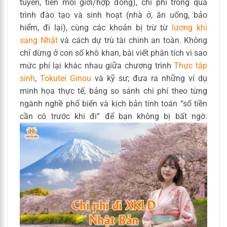
tuyển, tiền môi giới/hợp đồng), chi phí trong quá
trình đào tạo và sinh hoạt (nhà ở, ăn uống, bảo
hiểm, đi lại), cùng các khoản bị trừ từ
lương khi
sang Nhật
và cách dự trù tài chính an toàn. Không
chỉ dừng ở con số khô khan, bài viết phân tích vì sao
mức phí lại khác nhau giữa chương trình
Thực tập
sinh
,
Tokutei Ginou
và kỹ sư; đưa ra những ví dụ
minh họa thực tế, bảng so sánh chi phí theo từng
ngành nghề phổ biến và kịch bản tính toán “số tiền
cần có trước khi đi” để bạn không bị bất ngờ.