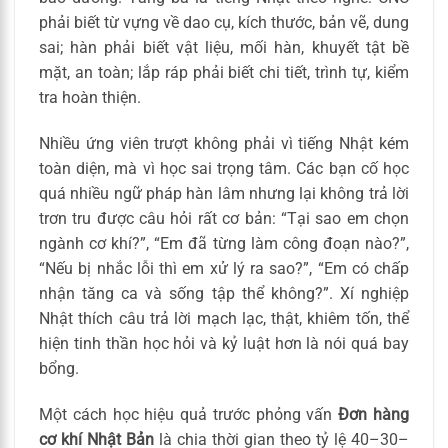
phải biết từ vựng về dao cụ, kích thước, bản vẽ, dung
sai; hàn phải biết vật liệu, mối hàn, khuyết tật bề
mặt, an toàn; lắp ráp phải biết chi tiết, trình tự, kiểm
tra hoàn thiện.
Nhiều ứng viên trượt không phải vì tiếng Nhật kém
toàn diện, mà vì học sai trọng tâm. Các bạn cố học
quá nhiều ngữ pháp hàn lâm nhưng lại không trả lời
trơn tru được câu hỏi rất cơ bản: “Tại sao em chọn
ngành cơ khí?”, “Em đã từng làm công đoạn nào?”,
“Nếu bị nhắc lỗi thì em xử lý ra sao?”, “Em có chấp
nhận tăng ca và sống tập thể không?”. Xí nghiệp
Nhật thích câu trả lời mạch lạc, thật, khiêm tốn, thể
hiện tinh thần học hỏi và kỷ luật hơn là nói quá bay
bổng.
Một cách học hiệu quả trước phỏng vấn
Đơn hàng
cơ khí Nhật Bản
là chia thời gian theo tỷ lệ 40–30–