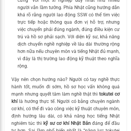
cứng” với một xí nghiệp duy nhất như nhiều
người vẫn lầm tưởng. Phía Nhật cũng hướng dẫn
khá rõ rằng người lao động SSW có thể tìm việc
trực tiếp hoặc thông qua đơn vị hỗ trợ, nhưng
việc chuyển phải đúng ngành, đúng điều kiện cư
trú và hồ sơ phải sạch. Với diện kỹ sư, khả năng
dịch chuyển nghề nghiệp về lâu dài thường rộng
hơn nữa nếu chuyên môn và tiếng Nhật đủ mạnh,
vì đây là thị trường lao động kỹ thuật theo nghĩa
rộng.
Vậy nên chọn hướng nào? Người có tay nghề thực
hành tốt, muốn đi sớm, hồ sơ học vấn không quá
mạnh nhưng quyết tâm làm nghề thật thì
tokutei cơ
khí
là hướng thực tế. Người có bằng chuyên ngành
cơ khí, có thể đi vào công việc kỹ thuật chuyên môn,
định hướng lâu dài, có khả năng học tiếng Nhật
nghiêm túc thì
kỹ sư cơ khí Nhật Bản
đáng để đầu
tư hơn. Sai lầm phổ biến nhất là “năng lực tokutei