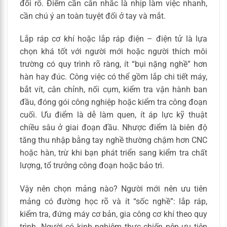
đối rõ. Điểm cần cân nhắc là nhịp làm việc nhanh,
cần chú ý an toàn tuyệt đối ở tay và mắt.
Lắp ráp cơ khí hoặc lắp ráp điện – điện tử là lựa
chọn khá tốt với người mới hoặc người thích môi
trường có quy trình rõ ràng, ít “bụi nặng nghề” hơn
hàn hay đúc. Công việc có thể gồm lắp chi tiết máy,
bắt vít, cân chỉnh, nối cụm, kiểm tra vận hành ban
đầu, đóng gói công nghiệp hoặc kiểm tra công đoạn
cuối. Ưu điểm là dễ làm quen, ít áp lực kỹ thuật
chiều sâu ở giai đoạn đầu. Nhược điểm là biên độ
tăng thu nhập bằng tay nghề thường chậm hơn CNC
hoặc hàn, trừ khi bạn phát triển sang kiểm tra chất
lượng, tổ trưởng công đoạn hoặc bảo trì.
Vậy nên chọn mảng nào? Người mới nên ưu tiên
mảng có đường học rõ và ít “sốc nghề”: lắp ráp,
kiểm tra, đứng máy cơ bản, gia công cơ khí theo quy
trình. Người có kinh nghiệm thực chiến nên ưu tiên