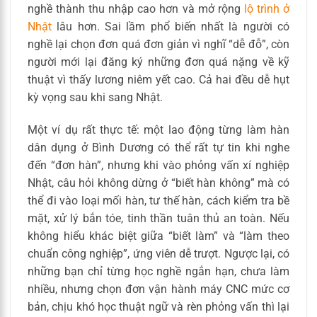
nghề thành thu nhập cao hơn và mở rộng
lộ trình ở
Nhật
lâu hơn. Sai lầm phổ biến nhất là người có
nghề lại chọn đơn quá đơn giản vì nghĩ “dễ đỗ”, còn
người mới lại đăng ký những đơn quá nặng về kỹ
thuật vì thấy lương niêm yết cao. Cả hai đều dễ hụt
kỳ vọng sau khi sang Nhật.
Một ví dụ rất thực tế: một lao động từng làm hàn
dân dụng ở Bình Dương có thể rất tự tin khi nghe
đến “đơn hàn”, nhưng khi vào phỏng vấn xí nghiệp
Nhật, câu hỏi không dừng ở “biết hàn không” mà có
thể đi vào loại mối hàn, tư thế hàn, cách kiểm tra bề
mặt, xử lý bắn tóe, tinh thần tuân thủ an toàn. Nếu
không hiểu khác biệt giữa “biết làm” và “làm theo
chuẩn công nghiệp”, ứng viên dễ trượt. Ngược lại, có
những bạn chỉ từng học nghề ngắn hạn, chưa làm
nhiều, nhưng chọn đơn vận hành máy CNC mức cơ
bản, chịu khó học thuật ngữ và rèn phỏng vấn thì lại