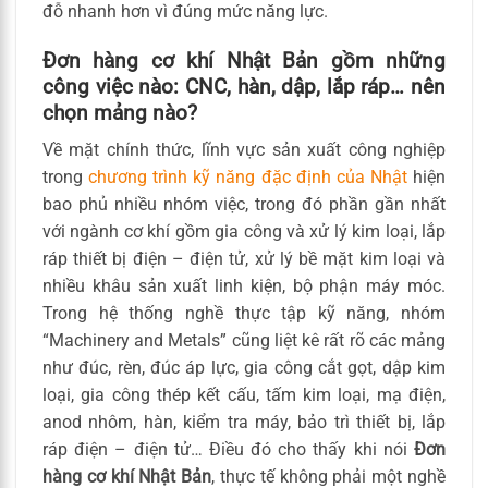
đỗ nhanh hơn vì đúng mức năng lực.
Đơn hàng cơ khí Nhật Bản gồm những
công việc nào: CNC, hàn, dập, lắp ráp… nên
chọn mảng nào?
Về mặt chính thức, lĩnh vực sản xuất công nghiệp
trong
chương trình kỹ năng đặc định của Nhật
hiện
bao phủ nhiều nhóm việc, trong đó phần gần nhất
với ngành cơ khí gồm gia công và xử lý kim loại, lắp
ráp thiết bị điện – điện tử, xử lý bề mặt kim loại và
nhiều khâu sản xuất linh kiện, bộ phận máy móc.
Trong hệ thống nghề thực tập kỹ năng, nhóm
“Machinery and Metals” cũng liệt kê rất rõ các mảng
như đúc, rèn, đúc áp lực, gia công cắt gọt, dập kim
loại, gia công thép kết cấu, tấm kim loại, mạ điện,
anod nhôm, hàn, kiểm tra máy, bảo trì thiết bị, lắp
ráp điện – điện tử… Điều đó cho thấy khi nói
Đơn
hàng cơ khí Nhật Bản
, thực tế không phải một nghề