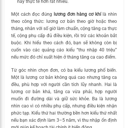
này thực tế hơn rất nhiều.
Một cách đọc đúng
lương đơn hàng cơ khí
là nhìn
theo công thức: lương cơ bản theo giờ hoặc theo
tháng, nhân với số giờ làm chuẩn, cộng tăng ca thực
tế, cộng phụ cấp đủ điều kiện, rồi trừ các khoản bắt
buộc. Khi hiểu theo cách đó, bạn sẽ không còn bị
cuốn vào các quảng cáo kiểu “thu nhập 40 triệu”
nếu mức đó chỉ xuất hiện ở tháng tăng ca cao điểm.
Từ góc nhìn chọn đơn, có ba kiểu lương phổ biến.
Một là lương cơ bản không quá cao nhưng tăng ca
đều, phù hợp với người cần tích lũy nhanh. Hai là
lương cơ bản khá, tăng ca vừa phải, hợp người
muốn đi đường dài và giữ sức khỏe. Ba là lương
nhìn cao vì có nhiều phụ cấp, nhưng điều kiện nhận
phức tạp. Kiểu thứ hai thường bền hơn kiểu thứ nhất
nếu bạn xác định làm 3–5 năm, vì thu nhập ổn định
mới giúp kế hoạch tài chính ít biến động.