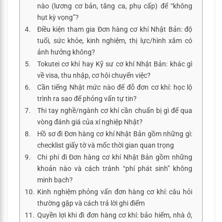
nào (lương cơ bản, tăng ca, phụ cấp) để “không
hụt kỳ vọng”?
Điều kiện tham gia Đơn hàng cơ khí Nhật Bản: độ
tuổi, sức khỏe, kinh nghiệm, thị lực/hình xăm có
ảnh hưởng không?
Tokutei cơ khí hay Kỹ sư cơ khí Nhật Bản: khác gì
về visa, thu nhập, cơ hội chuyển việc?
Cần tiếng Nhật mức nào để đỗ đơn cơ khí: học lộ
trình ra sao để phỏng vấn tự tin?
Thi tay nghề/ngành cơ khí cần chuẩn bị gì để qua
vòng đánh giá của xí nghiệp Nhật?
Hồ sơ đi Đơn hàng cơ khí Nhật Bản gồm những gì:
checklist giấy tờ và mốc thời gian quan trọng
Chi phí đi Đơn hàng cơ khí Nhật Bản gồm những
khoản nào và cách tránh “phí phát sinh” không
minh bạch?
Kinh nghiệm phỏng vấn đơn hàng cơ khí: câu hỏi
thường gặp và cách trả lời ghi điểm
Quyền lợi khi đi đơn hàng cơ khí: bảo hiểm, nhà ở,