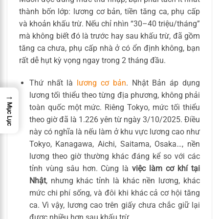
thành bốn lớp: lương cơ bản, tiền tăng ca, phụ cấp
và khoản khấu trừ. Nếu chỉ nhìn “30–40 triệu/tháng”
mà không biết đó là trước hay sau khấu trừ, đã gồm
tăng ca chưa, phụ cấp nhà ở có ổn định không, bạn
rất dễ hụt kỳ vọng ngay trong 2 tháng đầu.
Thứ nhất là
lương cơ bản
. Nhật Bản áp dụng
lương tối thiểu theo từng địa phương, không phải
→
Mục Lục
toàn quốc một mức. Riêng Tokyo, mức tối thiểu
theo giờ đã là 1.226 yên từ ngày 3/10/2025. Điều
này có nghĩa là nếu làm ở khu vực lương cao như
Tokyo, Kanagawa, Aichi, Saitama, Osaka…, nền
lương theo giờ thường khác đáng kể so với các
tỉnh vùng sâu hơn. Cùng là
việc làm cơ khí tại
Nhật
, nhưng khác tỉnh là khác nền lương, khác
mức chi phí sống, và đôi khi khác cả cơ hội tăng
ca. Vì vậy, lương cao trên giấy chưa chắc giữ lại
được nhiều hơn sau khấu trừ.