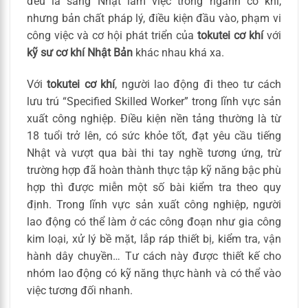
đều là sang Nhật làm việc trong ngành cơ khí,
nhưng bản chất pháp lý, điều kiện đầu vào, phạm vi
công việc và cơ hội phát triển của
tokutei cơ khí
với
kỹ sư cơ khí Nhật Bản
khác nhau khá xa.
Với
tokutei cơ khí
, người lao động đi theo tư cách
lưu trú “Specified Skilled Worker” trong lĩnh vực sản
xuất công nghiệp. Điều kiện nền tảng thường là từ
18 tuổi trở lên, có sức khỏe tốt, đạt yêu cầu tiếng
Nhật và vượt qua bài thi tay nghề tương ứng, trừ
trường hợp đã hoàn thành thực tập kỹ năng bậc phù
hợp thì được miễn một số bài kiểm tra theo quy
định. Trong lĩnh vực sản xuất công nghiệp, người
lao động có thể làm ở các công đoạn như gia công
kim loại, xử lý bề mặt, lắp ráp thiết bị, kiểm tra, vận
hành dây chuyền… Tư cách này được thiết kế cho
nhóm lao động có kỹ năng thực hành và có thể vào
việc tương đối nhanh.