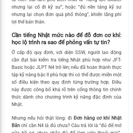
nhưng lại cố đi kỹ sư”, hoặc “đủ nền tảng kỹ sư
nhưng lại chọn đơn quá phổ thông”, khiến lãng phí
lợi thế bản thân.
Cần tiếng Nhật mức nào để đỗ đơn cơ khí:
học lộ trình ra sao để phỏng vấn tự tin?
Ở cấp độ quy định, với diện SSW, người lao động
cần đạt bài kiểm tra tiếng Nhật phù hợp như JFT-
Basic hoặc JLPT N4 trở lên; nếu đã hoàn thành thực
tập kỹ năng bậc II phù hợp thì có thể được miễn một
số điều kiện theo quy định từng trường hợp. Điều
này được công bố khá rõ trên cổng thông tin chính
thức dành cho chương trình kỹ năng đặc định của
Nhật.
Nhưng nếu hỏi thật lòng: đi
Đơn hàng cơ khí Nhật
Bản
chỉ cần N4 là đủ chưa? Câu trả lời là “đủ để mở
cửa hồ sơ, chưa chắc đủ để làm việc thoải mái”.