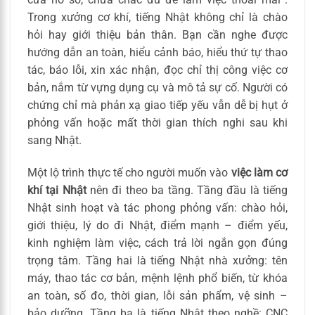
Trong xưởng cơ khí, tiếng Nhật không chỉ là chào
hỏi hay giới thiệu bản thân. Bạn cần nghe được
hướng dẫn an toàn, hiểu cảnh báo, hiểu thứ tự thao
tác, báo lỗi, xin xác nhận, đọc chỉ thị công việc cơ
bản, nắm từ vựng dụng cụ và mô tả sự cố. Người có
chứng chỉ mà phản xạ giao tiếp yếu vẫn dễ bị hụt ở
phỏng vấn hoặc mất thời gian thích nghi sau khi
sang Nhật.
Một lộ trình thực tế cho người muốn vào
việc làm cơ
khí tại Nhật
nên đi theo ba tầng. Tầng đầu là tiếng
Nhật sinh hoạt và tác phong phỏng vấn: chào hỏi,
giới thiệu, lý do đi Nhật, điểm mạnh – điểm yếu,
kinh nghiệm làm việc, cách trả lời ngắn gọn đúng
trọng tâm. Tầng hai là tiếng Nhật nhà xưởng: tên
máy, thao tác cơ bản, mệnh lệnh phổ biến, từ khóa
an toàn, số đo, thời gian, lỗi sản phẩm, vệ sinh –
bảo dưỡng. Tầng ba là tiếng Nhật theo nghề: CNC