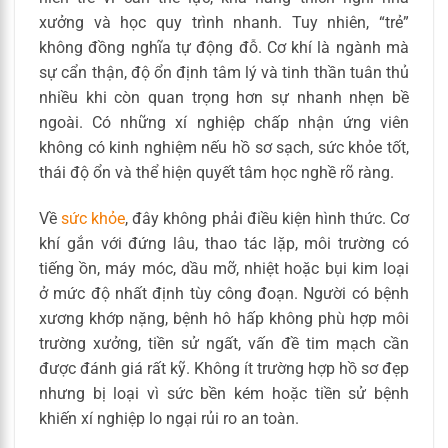
xưởng và học quy trình nhanh. Tuy nhiên, “trẻ”
không đồng nghĩa tự động đỗ. Cơ khí là ngành mà
sự cẩn thận, độ ổn định tâm lý và tinh thần tuân thủ
nhiều khi còn quan trọng hơn sự nhanh nhẹn bề
ngoài. Có những xí nghiệp chấp nhận ứng viên
không có kinh nghiệm nếu hồ sơ sạch, sức khỏe tốt,
thái độ ổn và thể hiện quyết tâm học nghề rõ ràng.
Về
sức khỏe
, đây không phải điều kiện hình thức. Cơ
khí gắn với đứng lâu, thao tác lặp, môi trường có
tiếng ồn, máy móc, dầu mỡ, nhiệt hoặc bụi kim loại
ở mức độ nhất định tùy công đoạn. Người có bệnh
xương khớp nặng, bệnh hô hấp không phù hợp môi
trường xưởng, tiền sử ngất, vấn đề tim mạch cần
được đánh giá rất kỹ. Không ít trường hợp hồ sơ đẹp
nhưng bị loại vì sức bền kém hoặc tiền sử bệnh
khiến xí nghiệp lo ngại rủi ro an toàn.