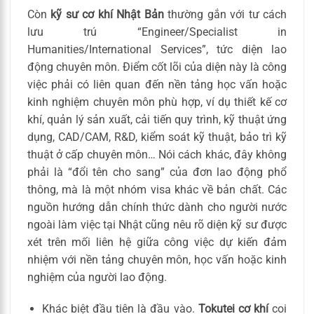
Còn
kỹ sư cơ khí Nhật Bản
thường gắn với tư cách
lưu trú “Engineer/Specialist in
Humanities/International Services”, tức diện lao
động chuyên môn. Điểm cốt lõi của diện này là công
việc phải có liên quan đến nền tảng học vấn hoặc
kinh nghiệm chuyên môn phù hợp, ví dụ thiết kế cơ
khí, quản lý sản xuất, cải tiến quy trình, kỹ thuật ứng
dụng, CAD/CAM, R&D, kiểm soát kỹ thuật, bảo trì kỹ
thuật ở cấp chuyên môn… Nói cách khác, đây không
phải là “đổi tên cho sang” của đơn lao động phổ
thông, mà là một nhóm visa khác về bản chất. Các
nguồn hướng dẫn chính thức dành cho người nước
ngoài làm việc tại Nhật cũng nêu rõ diện kỹ sư được
xét trên mối liên hệ giữa công việc dự kiến đảm
nhiệm với nền tảng chuyên môn, học vấn hoặc kinh
nghiệm của người lao động.
Khác biệt đầu tiên là đầu vào.
Tokutei cơ khí
coi