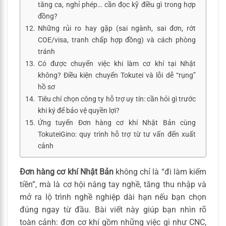
tăng ca, nghỉ phép… cần đọc kỹ điều gì trong hợp
đồng?
Những rủi ro hay gặp (sai ngành, sai đơn, rớt
COE/visa, tranh chấp hợp đồng) và cách phòng
tránh
Có được chuyển việc khi làm cơ khí tại Nhật
không? Điều kiện chuyển Tokutei và lỗi dễ “rụng”
hồ sơ
Tiêu chí chọn công ty hỗ trợ uy tín: cần hỏi gì trước
khi ký để bảo vệ quyền lợi?
Ứng tuyển Đơn hàng cơ khí Nhật Bản cùng
TokuteiGino: quy trình hỗ trợ từ tư vấn đến xuất
cảnh
Đơn hàng cơ khí Nhật Bản
không chỉ là “đi làm kiếm
tiền”, mà là cơ hội nâng tay nghề, tăng thu nhập và
mở ra lộ trình nghề nghiệp dài hạn nếu bạn chọn
đúng ngay từ đầu. Bài viết này giúp bạn nhìn rõ
toàn cảnh: đơn cơ khí gồm những việc gì như CNC,