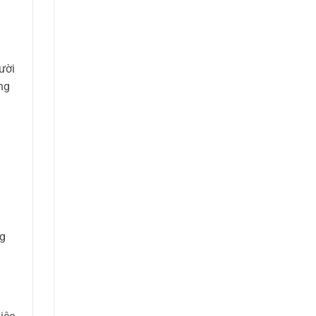
ười
ng
n
ng