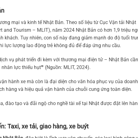
ản
ơng mại và kinh tế Nhật Bản. Theo số liệu từ Cục Vận tải Nhật
port and Tourism – MLIT), năm 2024 Nhật Bản có hơn 1,9 triệu ng
nh khách. Tuy nhiên, con số này đang giảm mạnh do độ tuổi tru
g khi lực lượng lao động trẻ không đủ để đáp ứng nhu cầu.
 dịch vụ phát triển đi kèm với thương mại điện tử – Nhật Bản cầ
nhân lực thiếu hụt❞ (Nguồn: MLIT, 2024).
ếp vận hành xe mà còn là đại diện cho văn hóa phục vụ của doanh
ách hàng và hiệu quả vận hành của chuỗi cung ứng toàn diện.
, đào tạo và đãi ngộ cho nghề tài xế tại Nhật được đặt lên hà
n: Taxi, xe tải, giao hàng, xe buýt