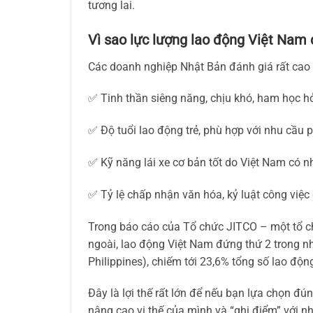
tương lai.
Vì sao lực lượng lao động Việt Nam
Các doanh nghiệp Nhật Bản đánh giá rất cao 
✅ Tinh thần siêng năng, chịu khó, ham học hỏ
✅ Độ tuổi lao động trẻ, phù hợp với nhu cầu ph
✅ Kỹ năng lái xe cơ bản tốt do Việt Nam có n
✅ Tỷ lệ chấp nhận văn hóa, kỷ luật công việc
Trong báo cáo của Tổ chức JITCO – một tổ c
ngoài, lao động Việt Nam đứng thứ 2 trong 
Philippines), chiếm tới 23,6% tổng số lao độ
Đây là lợi thế rất lớn để nếu bạn lựa chọn đú
nâng cao vị thế của mình và “ghi điểm” với n