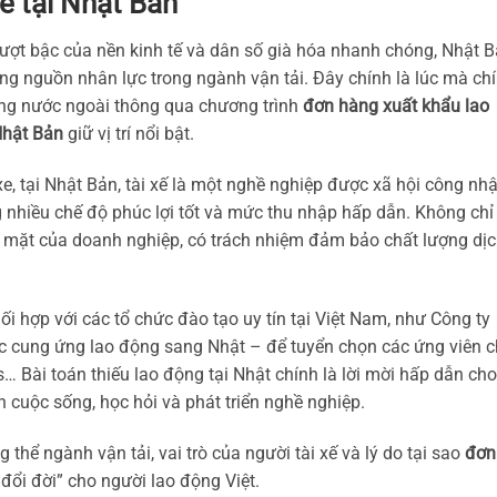
e tại Nhật Bản
vượt bậc của nền kinh tế và dân số già hóa nhanh chóng, Nhật 
ọng nguồn nhân lực trong ngành vận tải. Đây chính là lúc mà ch
ng nước ngoài thông qua chương trình
đơn hàng xuất khẩu lao
Nhật Bản
giữ vị trí nổi bật.
xe, tại Nhật Bản, tài xế là một nghề nghiệp được xã hội công nh
nhiều chế độ phúc lợi tốt và mức thu nhập hấp dẫn. Không chỉ 
bộ mặt của doanh nghiệp, có trách nhiệm đảm bảo chất lượng dị
i hợp với các tổ chức đào tạo uy tín tại Việt Nam, như Công ty
vực cung ứng lao động sang Nhật – để tuyển chọn các ứng viên 
 bus… Bài toán thiếu lao động tại Nhật chính là lời mời hấp dẫn cho
cuộc sống, học hỏi và phát triển nghề nghiệp.
hể ngành vận tải, vai trò của người tài xế và lý do tại sao
đơn
đổi đời” cho người lao động Việt.