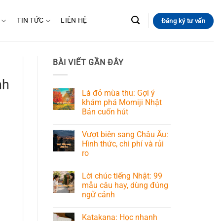
TIN TỨC
LIÊN HỆ
Đăng ký tư vấn
BÀI VIẾT GẦN ĐÂY
nh
Lá đỏ mùa thu: Gợi ý
khám phá Momiji Nhật
Bản cuốn hút
Vượt biên sang Châu Âu:
Hình thức, chi phí và rủi
ro
Lời chúc tiếng Nhật: 99
mẫu câu hay, dùng đúng
ngữ cảnh
Katakana: Học nhanh