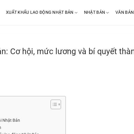
XUẤT KHẨU LAO ĐỘNG NHẬT BẢN
NHẬT BẢN
VĂN BẢN
ản: Cơ hội, mức lương và bí quyết thà
ại Nhật Bản
n