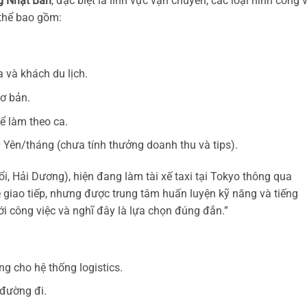
g Nhật Bản
, đặc biệt là lĩnh vực vận chuyển, các loại hình công 
 thể bao gồm:
 và khách du lịch.
cơ bản.
hể làm theo ca.
 Yên/tháng (chưa tính thưởng doanh thu và tips).
i, Hải Dương), hiện đang làm tài xế taxi tại Tokyo thông qua
về giao tiếp, nhưng được trung tâm huấn luyện kỹ năng và tiếng
 với công việc và nghĩ đây là lựa chọn đúng đắn.”
g cho hệ thống logistics.
 đường đi.