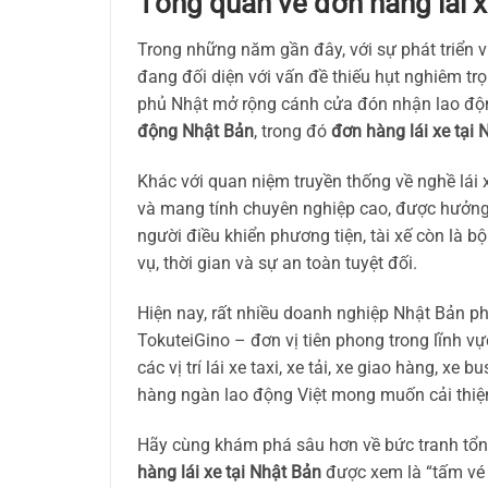
Tổng quan về đơn hàng lái x
Trong những năm gần đây, với sự phát triển 
đang đối diện với vấn đề thiếu hụt nghiêm tr
phủ Nhật mở rộng cánh cửa đón nhận lao độ
động Nhật Bản
, trong đó
đơn hàng lái xe tại 
Khác với quan niệm truyền thống về nghề lái 
và mang tính chuyên nghiệp cao, được hưởng 
người điều khiển phương tiện, tài xế còn là 
vụ, thời gian và sự an toàn tuyệt đối.
Hiện nay, rất nhiều doanh nghiệp Nhật Bản phố
TokuteiGino – đơn vị tiên phong trong lĩnh 
các vị trí lái xe taxi, xe tải, xe giao hàng, xe
hàng ngàn lao động Việt mong muốn cải thiện 
Hãy cùng khám phá sâu hơn về bức tranh tổng t
hàng lái xe tại Nhật Bản
được xem là “tấm vé 