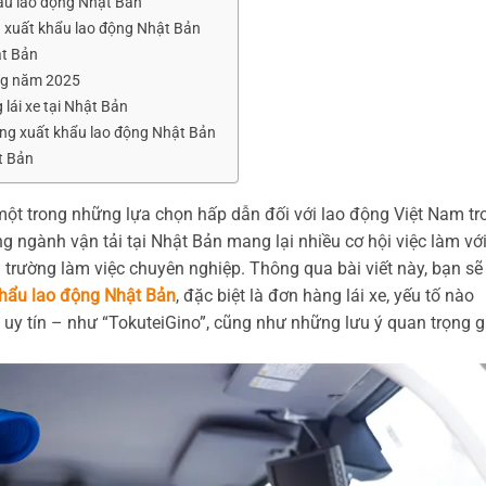
hẩu lao động Nhật Bản
g xuất khẩu lao động Nhật Bản
ật Bản
ong năm 2025
lái xe tại Nhật Bản
hàng xuất khẩu lao động Nhật Bản
t Bản
ột trong những lựa chọn hấp dẫn đối với lao động Việt Nam tr
g ngành vận tải tại Nhật Bản mang lại nhiều cơ hội việc làm vớ
 trường làm việc chuyên nghiệp. Thông qua bài viết này, bạn sẽ
hẩu lao động Nhật Bản
, đặc biệt là đơn hàng lái xe, yếu tố nào
 uy tín – như “TokuteiGino”, cũng như những lưu ý quan trọng g