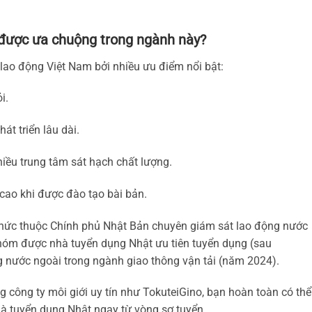
 được ưa chuộng trong ngành này?
lao động Việt Nam bởi nhiều ưu điểm nổi bật:
i.
át triển lâu dài.
hiều trung tâm sát hạch chất lượng.
 cao khi được đào tạo bài bản.
hức thuộc Chính phủ Nhật Bản chuyên giám sát lao động nước
nhóm được nhà tuyển dụng Nhật ưu tiên tuyển dụng (sau
ng nước ngoài trong ngành giao thông vận tải (năm 2024).
ng công ty môi giới uy tín như TokuteiGino, bạn hoàn toàn có thể
hà tuyển dụng Nhật ngay từ vòng sơ tuyển.