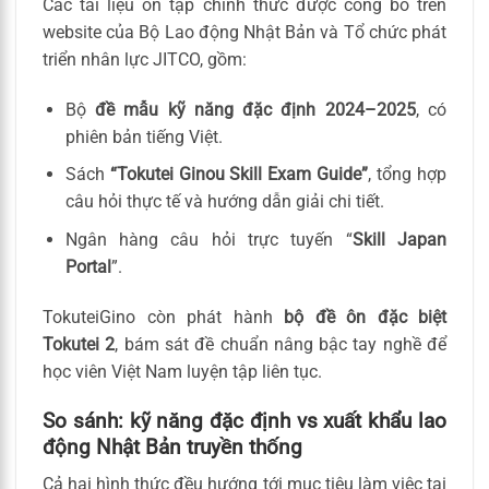
Các tài liệu ôn tập chính thức được công bố trên
website của Bộ Lao động Nhật Bản và Tổ chức phát
triển nhân lực JITCO, gồm:
Bộ
đề mẫu kỹ năng đặc định 2024–2025
, có
phiên bản tiếng Việt.
Sách
“Tokutei Ginou Skill Exam Guide”
, tổng hợp
câu hỏi thực tế và hướng dẫn giải chi tiết.
Ngân hàng câu hỏi trực tuyến “
Skill Japan
Portal
”.
TokuteiGino còn phát hành
bộ đề ôn đặc biệt
Tokutei 2
, bám sát đề chuẩn nâng bậc tay nghề để
học viên Việt Nam luyện tập liên tục.
So sánh: kỹ năng đặc định vs xuất khẩu lao
động Nhật Bản truyền thống
Cả hai hình thức đều hướng tới mục tiêu làm việc tại