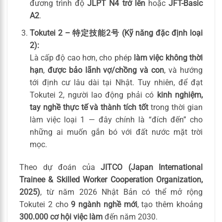
đương trình độ
JLPT N4 trở lên
hoặc
JFT-Basic
A2
.
Tokutei 2 – 特定技能2号 (Kỹ năng đặc định loại
2):
Là cấp độ cao hơn, cho phép
làm việc không thời
hạn
,
được bảo lãnh vợ/chồng và con
, và hướng
tới định cư lâu dài tại Nhật. Tuy nhiên, để đạt
Tokutei 2, người lao động phải có
kinh nghiệm,
tay nghề thực tế và thành tích tốt
trong thời gian
làm việc loại 1 — đây chính là “đích đến” cho
những ai muốn gắn bó với đất nước mặt trời
mọc.
Theo dự đoán của
JITCO (Japan International
Trainee & Skilled Worker Cooperation Organization,
2025)
, từ năm 2026 Nhật Bản có thể mở rộng
Tokutei 2 cho
9 ngành nghề mới
, tạo thêm khoảng
300.000 cơ hội việc làm
đến năm 2030.