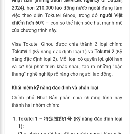
Nhật Bản (Immigration Services Agency of Japan,
2024)
, hơn
210.000 lao động nước ngoài
đang làm
việc theo diện Tokutei Ginou, trong đó
người Việt
chiếm hơn 60%
– con số thể hiện sức hút mạnh mẽ
của chương trình này.
Visa Tokutei Ginou được chia thành 2 loại chính:
Tokutei 1
(Kỹ năng đặc định loại 1) và
Tokutei 2
(Kỹ
năng đặc định loại 2). Mỗi loại có quyền lợi, giới hạn
và cơ hội phát triển khác nhau, tạo ra những “bậc
thang” nghề nghiệp rõ ràng cho người lao động.
Khái niệm kỹ năng đặc định và phân loại
Chính phủ Nhật Bản phân chia chương trình này
thành hai nhóm chính:
Tokutei 1 – 特定技能1号 (Kỹ năng đặc định loại
1):
Cho phép người lao động nước ngoài làm việc