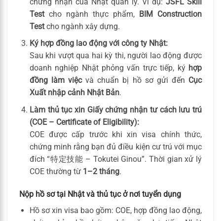
chứng nhận của Nhật quản lý. Ví dụ:
JSFL Skill
Test
cho ngành thực phẩm,
BIM Construction
Test
cho ngành xây dựng.
Ký hợp đồng lao động với công ty Nhật:
Sau khi vượt qua hai kỳ thi, người lao động được
doanh nghiệp Nhật phỏng vấn trực tiếp, ký
hợp
đồng làm việc
và chuẩn bị hồ sơ gửi đến
Cục
Xuất nhập cảnh Nhật Bản
.
Làm thủ tục xin Giấy chứng nhận tư cách lưu trú
(COE – Certificate of Eligibility):
COE được cấp trước khi xin visa chính thức,
chứng minh rằng bạn đủ điều kiện cư trú với mục
đích “特定技能 – Tokutei Ginou”. Thời gian xử lý
COE thường từ
1–2 tháng
.
Nộp hồ sơ tại Nhật và thủ tục ở nơi tuyển dụng
Hồ sơ xin visa bao gồm: COE, hợp đồng lao động,