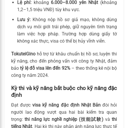
Lệ phí:
khoảng
6.000–8.000 yên Nhật
(khoảng
1,2–1,5 triệu VNĐ) tùy khu vực.
Lưu ý:
Không nộp hồ sơ giả mạo, không dùng
dịch vụ môi giới trái phép, giữ nguyên tình trạng
làm việc hợp pháp. Trường hợp dùng giấy tờ
không xác thực, visa có thể bị hủy vĩnh viễn.
TokuteiGino
hỗ trợ từ khâu chuẩn bị hồ sơ, luyện thi
kỹ năng, cho đến phỏng vấn với công ty Nhật, đảm
bảo
tỷ lệ đỗ visa lên đến 92%
– theo thống kê nội bộ
công ty năm 2024.
Kỳ thi và kỹ năng bắt buộc cho kỹ năng đặc
định
Đạt được
visa kỹ năng đặc định Nhật Bản
đòi hỏi
người lao động vượt qua hai bài kiểm tra quan
trọng:
thi năng lực nghề nghiệp (技能試験)
và
thi
tiếng Nhật
. Hai kỳ thi này phản ánh năng lực thực tế