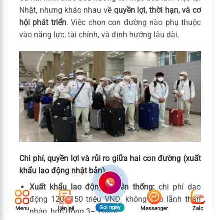
Nhật, nhưng khác nhau về
quyền lợi, thời hạn, và cơ
hội phát triển
. Việc chọn con đường nào phụ thuộc
vào năng lực, tài chính, và định hướng lâu dài.
Chi phí, quyền lợi và rủi ro giữa hai con đường (xuất
khẩu lao động nhật bản)
Xuất khẩu lao động truyền thống:
chi phí dao
động 120–150 triệu VNĐ, không bảo lãnh thân
Gọi ngay
Menu
liên hệ
Messenger
Zalo
nhân, hợp đồng 3–5 năm.