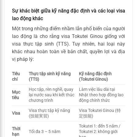
Sự khác biệt giữa kỹ năng đặc định và các loại visa
lao động khác
Một trong những điểm nhầm lẫn phổ biến của người
lao động là cho rằng visa Tokutei Ginou giống với
visa thực tập sinh (TTS). Tuy nhiên, hai loại này
khác nhau hoàn toàn về bản chất, quyền lợi và địa
vị pháp lý:
Tiêu
Thực tập sinh kỹ năng
Kỹ năng đặc định
chí
(TTS)
(Tokutei Ginou)
Học tập, rèn nghề, quay
Làm việc lâu dài tại
Mục
lại nước sau khi kết thúc
Nhật theo hợp đồng lao
tiêu
chương trình
động chính thức
Visa thực tập kỹ năng
Visa Tokutei Ginou (特
Visa
(技能実習)
定技能)
Tokutei 1: đến 5 năm /
Thời
Tối đa 3 – 5 năm
Tokutei 2: không giới
hạn