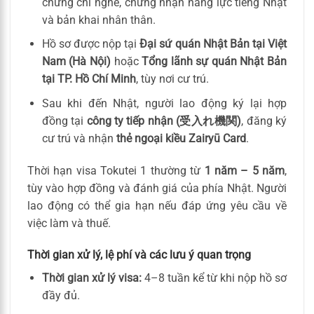
chứng chỉ nghề, chứng nhận năng lực tiếng Nhật
và bản khai nhân thân.
Hồ sơ được nộp tại
Đại sứ quán Nhật Bản tại Việt
Nam (Hà Nội)
hoặc
Tổng lãnh sự quán Nhật Bản
tại TP. Hồ Chí Minh
, tùy nơi cư trú.
Sau khi đến Nhật, người lao động ký lại hợp
đồng tại
công ty tiếp nhận (受入れ機関)
, đăng ký
cư trú và nhận
thẻ ngoại kiều Zairyū Card
.
Thời hạn visa Tokutei 1 thường từ
1 năm – 5 năm
,
tùy vào hợp đồng và đánh giá của phía Nhật. Người
lao động có thể gia hạn nếu đáp ứng yêu cầu về
việc làm và thuế.
Thời gian xử lý, lệ phí và các lưu ý quan trọng
Thời gian xử lý visa:
4–8 tuần kể từ khi nộp hồ sơ
đầy đủ.