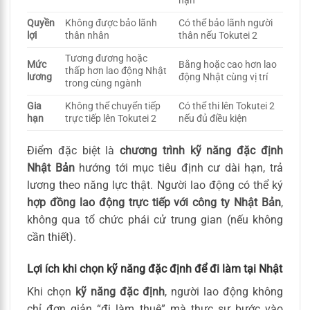
hạn
Quyền
Không được bảo lãnh
Có thể bảo lãnh người
lợi
thân nhân
thân nếu Tokutei 2
Tương đương hoặc
Mức
Bằng hoặc cao hơn lao
thấp hơn lao động Nhật
lương
động Nhật cùng vị trí
trong cùng ngành
Gia
Không thể chuyển tiếp
Có thể thi lên Tokutei 2
hạn
trực tiếp lên Tokutei 2
nếu đủ điều kiện
Điểm đặc biệt là
chương trình kỹ năng đặc định
Nhật Bản
hướng tới mục tiêu định cư dài hạn, trả
lương theo năng lực thật. Người lao động có thể ký
hợp đồng lao động trực tiếp với công ty Nhật Bản
,
không qua tổ chức phái cử trung gian (nếu không
cần thiết).
Lợi ích khi chọn kỹ năng đặc định để đi làm tại Nhật
Khi chọn
kỹ năng đặc định
, người lao động không
chỉ đơn giản “đi làm thuê” mà thực sự bước vào