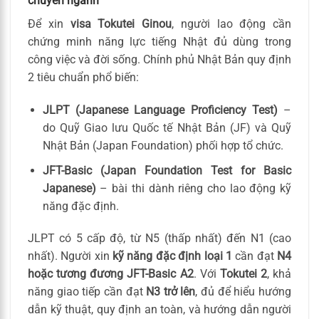
chuyên ngành
Để xin
visa Tokutei Ginou
, người lao động cần
chứng minh năng lực tiếng Nhật đủ dùng trong
công việc và đời sống. Chính phủ Nhật Bản quy định
2 tiêu chuẩn phổ biến:
JLPT (Japanese Language Proficiency Test)
–
do Quỹ Giao lưu Quốc tế Nhật Bản (JF) và Quỹ
Nhật Bản (Japan Foundation) phối hợp tổ chức.
JFT-Basic (Japan Foundation Test for Basic
Japanese)
– bài thi dành riêng cho lao động kỹ
năng đặc định.
JLPT có 5 cấp độ, từ N5 (thấp nhất) đến N1 (cao
nhất). Người xin
kỹ năng đặc định loại 1
cần đạt
N4
hoặc tương đương JFT-Basic A2
. Với
Tokutei 2
, khả
năng giao tiếp cần đạt
N3 trở lên
, đủ để hiểu hướng
dẫn kỹ thuật, quy định an toàn, và hướng dẫn người