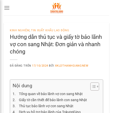
Chuyển
đến
nội
dung
KINH NGHIỆM
,
TIN XUẤT KHẨU LAO ĐỘNG
Hướng dẫn thủ tục và giấy tờ bảo lãnh
vợ con sang Nhật: Đơn giản và nhanh
chóng
ĐÃ ĐĂNG TRÊN
17/10/2024
BỞI
XKLDTHANHGIANGNEW
Nội dung
Tổng quan về bảo lãnh vợ con sang Nhật
Giấy tờ cần thiết để bảo lãnh con sang Nhật
Thủ tục bảo lãnh vợ con sang Nhật
Dịch vụ hỗ trợ bảo lãnh của TokuteiGino