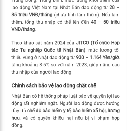
Trung Đông. Trung bình, mức lương khởi điểm của
lao động Việt Nam tại Nhật Bản dao động từ
28 –
35 triệu VNĐ/tháng
(chưa tính làm thêm). Nếu làm
thêm, tổng thu nhập có thể lên đến
40 – 50 triệu
VNĐ/tháng
.
Theo khảo sát năm 2024 của
JITCO (Tổ chức Hợp
tác Tu nghiệp Quốc tế Nhật Bản)
, mức lương tối
thiểu vùng ở Nhật dao động từ
930 – 1.164 Yên/giờ
,
tăng khoảng 3-5% so với năm 2023, giúp nâng cao
thu nhập của người lao động.
Chính sách bảo vệ lao động chặt chẽ
Nhật Bản có hệ thống pháp luật bảo vệ quyền lợi lao
động rất nghiêm ngặt. Người lao động được hưởng
đầy đủ
chế độ bảo hiểm y tế, bảo hiểm xã hội, lương
hưu
, và có quyền khiếu nại nếu bị vi phạm hợp
đồng.