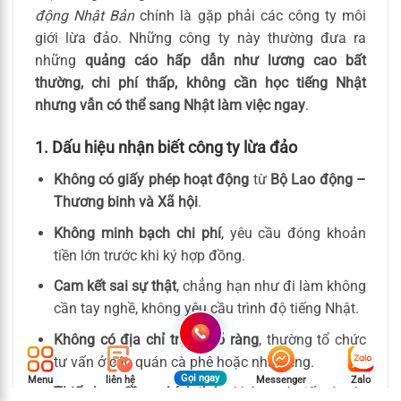
động Nhật Bản
chính là gặp phải các công ty môi
giới lừa đảo. Những công ty này thường đưa ra
những
quảng cáo hấp dẫn như lương cao bất
thường, chi phí thấp, không cần học tiếng Nhật
nhưng vẫn có thể sang Nhật làm việc ngay
.
1. Dấu hiệu nhận biết công ty lừa đảo
Không có giấy phép hoạt động
từ
Bộ Lao động –
Thương binh và Xã hội
.
Không minh bạch chi phí
, yêu cầu đóng khoản
tiền lớn trước khi ký hợp đồng.
Cam kết sai sự thật
, chẳng hạn như đi làm không
cần tay nghề, không yêu cầu trình độ tiếng Nhật.
Không có địa chỉ trụ sở rõ ràng
, thường tổ chức
tư vấn ở các quán cà phê hoặc nhà riêng.
Gọi ngay
Menu
liên hệ
Messenger
Zalo
Thiếu hợp đồng chính thức
, không có giấy tờ xác