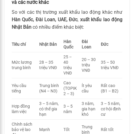
và các nước khác
So với các thị trường xuất khẩu lao động khác như
Hàn Quốc, Đài Loan, UAE, Đức
,
xuất khẩu lao động
Nhật Bản
có nhiều điểm khác biệt:
Hàn
Đài
Tiêu chí
Nhật Bản
Đức
Quốc
Loan
25 –
20 – 30
Mức lương
28 – 35
40
35 – 50
triệu
trung bình
triệu VNĐ
triệu
triệu VNĐ
VNĐ
VNĐ
Cao
Yêu cầu
Trung bình
Ít yêu
Rất cao
(TOPIK
tiếng
(N4 – N3)
cầu
(B1 – B2)
2 – 3)
3 – 5 năm,
3 năm,
3 – 5 năm,
Hợp đồng
3 – 5
có thể gia
gia hạn
cơ hội định
làm việc
năm
hạn
khó
cư
Chính sách
Trung
bảo vệ lao
Mạnh
Tốt
Rất tốt
bình