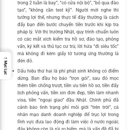
trong 2 tuần là bay”, “có cửa nội bộ”, “bỏ qua đào
tạo”, “không cần test kỹ”. Người mới nghe thì
tưởng lợi thế, nhưng thực tế đây thường là cách
đẩy bạn đến bước chuyển tiền trước khi kịp tra
pháp lý. Với thị trường Nhật, quy trình chuẩn luôn
có các mắt xích kiểm tra hồ sơ, đào tạo, phỏng
vấn, ký kết và thủ tục cư trú; lời hứa “đi siêu tốc”
mà không đi kèm giấy tờ tương ứng thường là
→
đèn đỏ.
Mục Lục
Dấu hiệu thứ hai là phí phát sinh không có điểm
dừng. Ban đầu họ báo “trọn gói”, sau đó mọc
thêm tiền chống trượt, tiền ưu tiên hồ sơ, tiền đẩy
lịch phỏng vấn, tiền xin đơn đẹp, tiền làm nhanh
visa, tiền “ngoại giao” đầu Nhật. Chính phủ đã
cảnh báo tình trạng phí môi giới “trên trời”, cá
nhân mạo danh doanh nghiệp để trục lợi trong
lĩnh vực đưa lao động đi làm việc ở nước ngoài;
đây không còn là rủi ro hiếm, mà là vấn đề đã bị