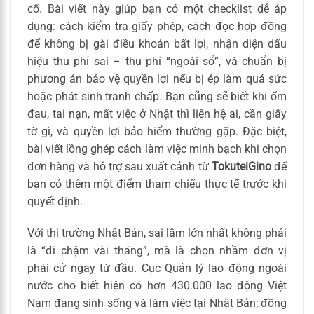
cố. Bài viết này giúp bạn có một checklist dễ áp
dụng: cách kiểm tra giấy phép, cách đọc hợp đồng
để không bị gài điều khoản bất lợi, nhận diện dấu
hiệu thu phí sai – thu phí “ngoài sổ”, và chuẩn bị
phương án bảo vệ quyền lợi nếu bị ép làm quá sức
hoặc phát sinh tranh chấp. Bạn cũng sẽ biết khi ốm
đau, tai nạn, mất việc ở Nhật thì liên hệ ai, cần giấy
tờ gì, và quyền lợi bảo hiểm thường gặp. Đặc biệt,
bài viết lồng ghép cách làm việc minh bạch khi chọn
đơn hàng và hỗ trợ sau xuất cảnh từ
TokuteiGino
để
bạn có thêm một điểm tham chiếu thực tế trước khi
quyết định.
Với thị trường Nhật Bản, sai lầm lớn nhất không phải
là “đi chậm vài tháng”, mà là chọn nhầm đơn vị
phái cử ngay từ đầu. Cục Quản lý lao động ngoài
nước cho biết hiện có hơn 430.000 lao động Việt
Nam đang sinh sống và làm việc tại Nhật Bản; đồng