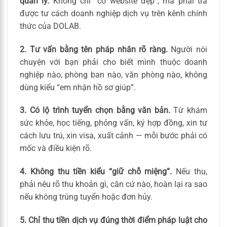
quản lý.
Không chỉ “có website đẹp”, mà phải tra
được tư cách doanh nghiệp dịch vụ trên kênh chính
thức của DOLAB.
2. Tư vấn bằng tên pháp nhân rõ ràng.
Người nói
chuyện với bạn phải cho biết mình thuộc doanh
nghiệp nào, phòng ban nào, văn phòng nào, không
dùng kiểu “em nhận hồ sơ giúp”.
3. Có lộ trình tuyển chọn bằng văn bản.
Từ khám
sức khỏe, học tiếng, phỏng vấn, ký hợp đồng, xin tư
cách lưu trú, xin visa, xuất cảnh — mỗi bước phải có
mốc và điều kiện rõ.
4. Không thu tiền kiểu “giữ chỗ miệng”.
Nếu thu,
phải nêu rõ thu khoản gì, căn cứ nào, hoàn lại ra sao
nếu không trúng tuyển hoặc đơn hủy.
5. Chỉ thu tiền dịch vụ đúng thời điểm pháp luật cho