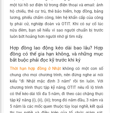
một túi hồ sơ điện tử trong điện thoại và email: ảnh
hộ chiếu, thẻ cư trú, thẻ bảo hiểm, hợp đồng, bảng
lương, phiếu chấm công, liên hệ khẩn cấp của công
ty phái cử, nghiệp đoàn và OTIT. Khi có sự cố lúc
nửa đêm, bạn sẽ hiểu vì sao người chuẩn bị trước
luôn bớt hoảng hơn người nhớ gì tìm nấy.
Hợp đồng lao động kéo dài bao lâu? Hợp
đồng có thể gia hạn không, và những mục
bắt buộc phải đọc kỹ trước khi ký
Thời hạn hợp đồng ở Nhật
không có một con số
chung cho mọi chương trình, nên đừng nghe ai nói
kiểu “đi Nhật mặc định 3 năm” rồi tin luôn. Với
chương trình thực tập kỹ năng, OTIT nêu rõ lộ trình
có thể kéo dài tối đa 5 năm, đi theo các chặng thực
tập kỹ năng (i), (ii), (iii); trong đó năm đầu, 3 năm và
5 năm là các mốc quen thuộc tùy loại nghề, kết quả
thi tay nghề và điều kiện của tổ chức giám sát,