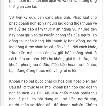
phải hoàn trả phần tiền dịch vụ và tiền lãi tương ứng
thời gian còn lại.
Với tiền ký quỹ, bạn càng phải tỉnh. Pháp luật cho
phép doanh nghiệp và người lao động thỏa thuận về
ký quỹ để bảo đảm thực hiện nghĩa vụ, nhưng tiền
này phải gửi vào tài khoản phong tỏa của người lao
động tại ngân hàng; khi thanh lý hợp đồng, người
lao động được nhận lại cả gốc và lãi. Nói cách khác,
“đưa tiền mặt cho công ty giữ hộ” không phải là
cách làm an toàn. Nếu họ không giải thích được tài
khoản phong tỏa ở đâu, điều kiện hoàn trả thế nào,
bạn đang đứng trước một vùng rủi ro lớn.
Khoản nào bắt buộc phải có hóa đơn hoặc biên lai?
Câu trả lời thực tế là: mọi khoản bạn nộp cho doanh
nghiệp dịch vụ. DOLAB-JICA nhấn mạnh phiếu thu
hợp lệ phải có nội dung thu, số tiền, người nộp,
người nhận và đóng dấu đỏ doanh nghiệp. Chứng