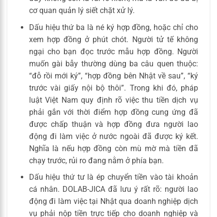
cơ quan quản lý siết chặt xử lý.
Dấu hiệu thứ ba là né ký hợp đồng, hoặc chỉ cho
xem hợp đồng ở phút chót. Người tử tế không
ngại cho bạn đọc trước mẫu hợp đồng. Người
muốn gài bẫy thường dùng ba câu quen thuộc:
“đỗ rồi mới ký”, “hợp đồng bên Nhật về sau”, “ký
trước vài giấy nội bộ thôi”. Trong khi đó, pháp
luật Việt Nam quy định rõ việc thu tiền dịch vụ
phải gắn với thời điểm hợp đồng cung ứng đã
được chấp thuận và hợp đồng đưa người lao
động đi làm việc ở nước ngoài đã được ký kết.
Nghĩa là nếu hợp đồng còn mù mờ mà tiền đã
chạy trước, rủi ro đang nằm ở phía bạn.
Dấu hiệu thứ tư là ép chuyển tiền vào tài khoản
cá nhân. DOLAB-JICA đã lưu ý rất rõ: người lao
động đi làm việc tại Nhật qua doanh nghiệp dịch
vụ phải nộp tiền trực tiếp cho doanh nghiệp và