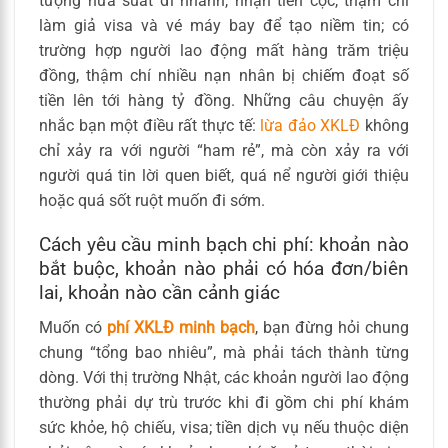
tượng hứa suất đi nhanh, nhận tiền cọc, thậm chí
làm giả visa và vé máy bay để tạo niềm tin; có
trường hợp người lao động mất hàng trăm triệu
đồng, thậm chí nhiều nạn nhân bị chiếm đoạt số
tiền lên tới hàng tỷ đồng. Những câu chuyện ấy
nhắc bạn một điều rất thực tế:
lừa đảo XKLĐ
không
chỉ xảy ra với người “ham rẻ”, mà còn xảy ra với
người quá tin lời quen biết, quá nể người giới thiệu
hoặc quá sốt ruột muốn đi sớm.
Cách yêu cầu minh bạch chi phí: khoản nào
bắt buộc, khoản nào phải có hóa đơn/biên
lai, khoản nào cần cảnh giác
Muốn có
phí XKLĐ minh bạch
, bạn đừng hỏi chung
chung “tổng bao nhiêu”, mà phải tách thành từng
dòng. Với thị trường Nhật, các khoản người lao động
thường phải dự trù trước khi đi gồm chi phí khám
sức khỏe, hộ chiếu, visa; tiền dịch vụ nếu thuộc diện