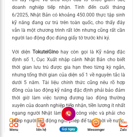
doanh nghiệp tiếp nhận. Tính đến cuối tháng
6/2025, Nhật Bản có khoảng 450.000 thực tập sinh
kỹ năng đang cư trú trên toàn quốc, cho thấy đây
vẫn là một chương trình rất lớn nhưng cũng rất cần
người lao động đọc đúng giấy tờ trước khi ký.
Với diện
TokuteiGino
hay còn gọi là Kỹ năng đặc
định số 1, Cục Xuất nhập cảnh Nhật Bản cho biết
thời gian lưu trú được gia hạn theo từng kỳ ngắn,
nhưng tổng thời gian của diện số 1 về nguyên tắc là
dưới 5 năm. Tài liệu chính thức cũng nêu rõ hợp
đồng của lao động kỹ năng đặc định phải bảo đảm
thời giờ làm việc tương đương lao động thường
xuyên của doanh nghiệp tiếp nhận, tiền lương ít nhất
ngang người Nhật làm cùng công việc và phải cho
phép người lao động nghỉ phép để tạm thời về nước.
Gọi ngay
Menu
liên hệ
Messenger
Zalo
Điểm rất quan trọng là pháp luật lao động Nhật yêu