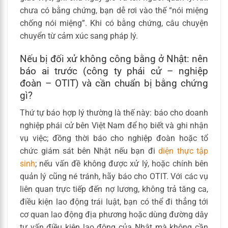
chưa có bằng chứng, bạn dễ rơi vào thế “nói miệng
chống nói miệng”. Khi có bằng chứng, câu chuyện
chuyển từ cảm xúc sang pháp lý.
Nếu bị đối xử không công bằng ở Nhật: nên
báo ai trước (công ty phái cử – nghiệp
đoàn – OTIT) và cần chuẩn bị bằng chứng
gì?
Thứ tự báo hợp lý thường là thế này: báo cho doanh
nghiệp phái cử bên Việt Nam để họ biết và ghi nhận
vụ việc; đồng thời báo cho nghiệp đoàn hoặc tổ
chức giám sát bên Nhật nếu bạn đi
diện thực tập
sinh
; nếu vấn đề không được xử lý, hoặc chính bên
quản lý cũng né tránh, hãy báo cho OTIT. Với các vụ
liên quan trực tiếp đến nợ lương, không trả tăng ca,
điều kiện lao động trái luật, bạn có thể đi thẳng tới
cơ quan lao động địa phương hoặc dùng đường dây
tư vấn điều kiện lao động của Nhật mà không cần