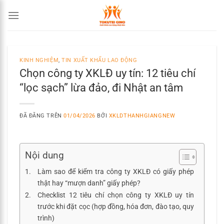
Chuyển
đến
nội
dung
KINH NGHIỆM
,
TIN XUẤT KHẨU LAO ĐỘNG
Chọn công ty XKLĐ uy tín: 12 tiêu chí
“lọc sạch” lừa đảo, đi Nhật an tâm
ĐÃ ĐĂNG TRÊN
01/04/2026
BỞI
XKLDTHANHGIANGNEW
Nội dung
Làm sao để kiểm tra công ty XKLĐ có giấy phép
thật hay “mượn danh” giấy phép?
Checklist 12 tiêu chí chọn công ty XKLĐ uy tín
trước khi đặt cọc (hợp đồng, hóa đơn, đào tạo, quy
trình)