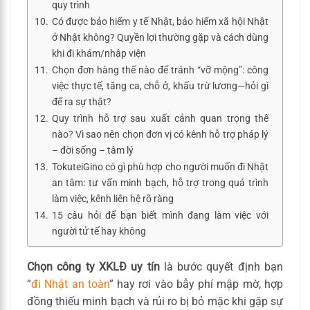
quy trình
Có được bảo hiểm y tế Nhật, bảo hiểm xã hội Nhật
ở Nhật không? Quyền lợi thường gặp và cách dùng
khi đi khám/nhập viện
Chọn đơn hàng thế nào để tránh “vỡ mộng”: công
việc thực tế, tăng ca, chỗ ở, khấu trừ lương—hỏi gì
để ra sự thật?
Quy trình hỗ trợ sau xuất cảnh quan trọng thế
nào? Vì sao nên chọn đơn vị có kênh hỗ trợ pháp lý
– đời sống – tâm lý
TokuteiGino có gì phù hợp cho người muốn đi Nhật
an tâm: tư vấn minh bạch, hỗ trợ trong quá trình
làm việc, kênh liên hệ rõ ràng
15 câu hỏi để bạn biết mình đang làm việc với
người tử tế hay không
Chọn công ty XKLĐ uy tín
là bước quyết định bạn
“
đi Nhật an toàn
” hay rơi vào bẫy phí mập mờ, hợp
đồng thiếu minh bạch và rủi ro bị bỏ mặc khi gặp sự