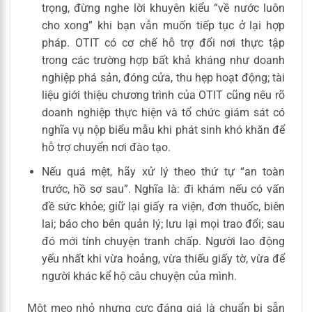
trọng, đừng nghe lời khuyên kiểu “về nước luôn
cho xong” khi bạn vẫn muốn tiếp tục ở lại hợp
pháp. OTIT có cơ chế hỗ trợ đổi nơi thực tập
trong các trường hợp bất khả kháng như doanh
nghiệp phá sản, đóng cửa, thu hẹp hoạt động; tài
liệu giới thiệu chương trình của OTIT cũng nêu rõ
doanh nghiệp thực hiện và tổ chức giám sát có
nghĩa vụ nộp biểu mẫu khi phát sinh khó khăn để
hỗ trợ chuyển nơi đào tạo.
Nếu quá mệt, hãy xử lý theo thứ tự “an toàn
trước, hồ sơ sau”. Nghĩa là: đi khám nếu có vấn
đề sức khỏe; giữ lại giấy ra viện, đơn thuốc, biên
lai; báo cho bên quản lý; lưu lại mọi trao đổi; sau
đó mới tính chuyện tranh chấp. Người lao động
yếu nhất khi vừa hoảng, vừa thiếu giấy tờ, vừa để
người khác kể hộ câu chuyện của mình.
Một mẹo nhỏ nhưng cực đáng giá là chuẩn bị sẵn