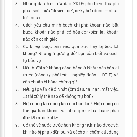
Những dấu hiệu lừa đảo XKLĐ phổ biến: thu phí
phát sinh, hứa “đi siêu tốc”, né ký hợp đồng — nhận
biết ngay
Cách yêu cầu minh bạch chi phí: khoản nào bắt
buộc, khoản nào phải có hóa đơn/biên lai, khoản
nào cần cảnh giác
Có bị ép buộc làm việc quá sức hay bị bóc lột
không? Những “ngưỡng đỏ” bạn cần biết và cách
tự bảo vệ
Nếu bị đối xử không công bằng ở Nhật: nên báo ai
trước (công ty phái cử – nghiệp đoàn – OTIT) và
cần chuẩn bị bằng chứng gì?
Nếu gặp vấn đề ở Nhật (ốm đau, tai nạn, mất việc,
…) thì xử lý thế nào để không “tự bơi”?
Hợp đồng lao động kéo dài bao lâu? Hợp đồng có
thể gia hạn không, và những mục bắt buộc phải
đọc kỹ trước khi ký
Có thể về nước trước hạn không? Khi nào được về,
khi nào bị phạt/đền bù, và cách xin chấm dứt đúng