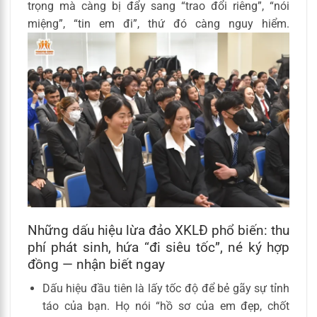
trọng mà càng bị đẩy sang “trao đổi riêng”, “nói
miệng”, “tin em đi”, thứ đó càng nguy hiểm.
Những dấu hiệu lừa đảo XKLĐ phổ biến: thu
phí phát sinh, hứa “đi siêu tốc”, né ký hợp
đồng — nhận biết ngay
Dấu hiệu đầu tiên là lấy tốc độ để bẻ gãy sự tỉnh
táo của bạn. Họ nói “hồ sơ của em đẹp, chốt