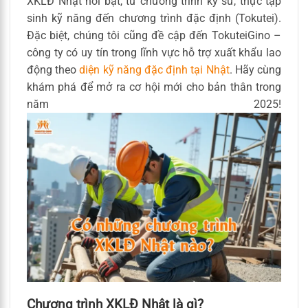
XKLĐ Nhật nổi bật, từ chương trình kỹ sư, thực tập
sinh kỹ năng đến chương trình đặc định (Tokutei).
Đặc biệt, chúng tôi cũng đề cập đến TokuteiGino –
công ty có uy tín trong lĩnh vực hỗ trợ xuất khẩu lao
động theo
diện kỹ năng đặc định tại Nhật
. Hãy cùng
khám phá để mở ra cơ hội mới cho bản thân trong
năm 2025!
Chương trình XKLĐ Nhật là gì?