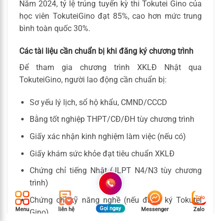
Năm 2024, tỷ lệ trúng tuyển kỳ thi Tokutei Gino của
học viên TokuteiGino đạt 85%, cao hơn mức trung
bình toàn quốc 30%.
Các tài liệu cần chuẩn bị khi đăng ký chương trình
Để tham gia chương trình XKLĐ Nhật qua
TokuteiGino, người lao động cần chuẩn bị:
Sơ yếu lý lịch, sổ hộ khẩu, CMND/CCCD
Bằng tốt nghiệp THPT/CĐ/ĐH tùy chương trình
Giấy xác nhận kinh nghiệm làm việc (nếu có)
Giấy khám sức khỏe đạt tiêu chuẩn XKLĐ
Chứng chỉ tiếng Nhật (JLPT N4/N3 tùy chương
trình)
Chứng chỉ kỹ năng nghề (nếu đăng ký Tokutei
Gọi ngay
Menu
liên hệ
Messenger
Zalo
Gino)