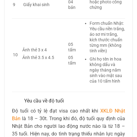
04
hoặc photo công
9
Giấy khai sinh
bản
chứng
Form chuẩn Nhật:
Yêu cầu nền trắng,
áo sơ mi trắng,
kích thước chuẩn
05
từng mm (không
Ảnh thẻ 3 x 4
tấm
tính viền)
10
Ảnh thẻ 3.5 x 4.5
05
Ghi họ tên in hoa
tấm
không dấu và
ngày tháng năm
sinh vào mặt sau
của 10 tấm hình
Yêu cầu về độ tuổi
Độ tuổi có tỷ lệ đạt visa cao nhất khi
XKLĐ Nhật
Bản
là 18 – 30t. Trong khi đó, độ tuổi quy định của
Nhật Bản cho người lao động nước nào là từ 18 –
35 tuổi. Hiện nay, do tình trạng thiếu nhân lực ngày