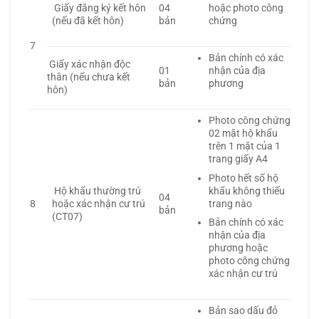
Giấy đăng ký kết hôn
04
hoặc photo công
(nếu đã kết hôn)
bản
chứng
7
Bản chính có xác
Giấy xác nhận độc
01
nhận của địa
thân (nếu chưa kết
bản
phương
hôn)
Photo công chứng
02 mặt hộ khẩu
trên 1 mặt của 1
trang giấy A4
Photo hết số hộ
khẩu không thiếu
Hộ khẩu thường trú
04
trang nào
8
hoặc xác nhận cư trú
bản
(CT07)
Bản chính có xác
nhận của địa
phương hoặc
photo công chứng
xác nhận cư trú
Bản sao dấu đỏ