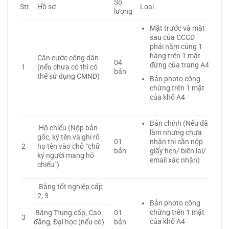
Số
Stt
Hồ sơ
Loại
lượng
Mặt trước và mặt
sau của CCCD
phải nằm cùng 1
hàng trên 1 mặt
Căn cước công dân
04
đứng của trang A4
1
(nếu chưa có thì có
bản
thể sử dụng CMND)
Bản photo công
chứng trên 1 mặt
của khổ A4
Bản chính (Nếu đã
Hộ chiếu (Nộp bản
làm nhưng chưa
gốc, ký tên và ghi rõ
01
nhận thì cần nộp
2
họ tên vào chỗ “chữ
bản
giấy hẹn/ biên lai/
ký người mang hộ
email xác nhận)
chiếu”)
Bằng tốt nghiệp cấp
2, 3
Bản photo công
chứng trên 1 mặt
Bằng Trung cấp, Cao
01
3
của khổ A4
đẳng, Đại học (nếu có)
bản