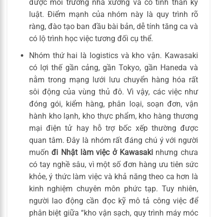
được môi trường nhà xưởng và có tinh thần kỷ
luật. Điểm mạnh của nhóm này là quy trình rõ
ràng, đào tạo ban đầu bài bản, dễ tính tăng ca và
có lộ trình học việc tương đối cụ thể.
Nhóm thứ hai là logistics và kho vận. Kawasaki
có lợi thế gần cảng, gần Tokyo, gần Haneda và
nằm trong mạng lưới lưu chuyển hàng hóa rất
sôi động của vùng thủ đô. Vì vậy, các việc như
đóng gói, kiểm hàng, phân loại, soạn đơn, vận
hành kho lạnh, kho thực phẩm, kho hàng thương
mại điện tử hay hỗ trợ bốc xếp thường được
quan tâm. Đây là nhóm rất đáng chú ý với người
muốn
đi Nhật làm việc ở Kawasaki
nhưng chưa
có tay nghề sâu, vì một số đơn hàng ưu tiên sức
khỏe, ý thức làm việc và khả năng theo ca hơn là
kinh nghiệm chuyên môn phức tạp. Tuy nhiên,
người lao động cần đọc kỹ mô tả công việc để
phân biệt giữa “kho vận sạch, quy trình máy móc