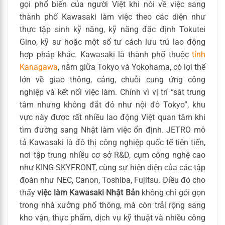
gọi phổ biến của người Việt khi nói về việc sang
thành phố Kawasaki làm việc theo các diện như
thực tập sinh kỹ năng, kỹ năng đặc định Tokutei
Gino, kỹ sư hoặc một số tư cách lưu trú lao động
hợp pháp khác. Kawasaki là thành phố thuộc
tỉnh
Kanagawa
, nằm giữa Tokyo và Yokohama, có lợi thế
lớn về giao thông, cảng, chuỗi cung ứng công
nghiệp và kết nối việc làm. Chính vì vị trí “sát trung
tâm nhưng không đắt đỏ như nội đô Tokyo”, khu
vực này được rất nhiều lao động Việt quan tâm khi
tìm đường sang Nhật làm việc ổn định. JETRO mô
tả Kawasaki là đô thị công nghiệp quốc tế tiên tiến,
nơi tập trung nhiều cơ sở R&D, cụm công nghệ cao
như KING SKYFRONT, cùng sự hiện diện của các tập
đoàn như NEC, Canon, Toshiba, Fujitsu. Điều đó cho
thấy
việc làm Kawasaki Nhật Bản
không chỉ gói gọn
trong nhà xưởng phổ thông, mà còn trải rộng sang
kho vận, thực phẩm, dịch vụ kỹ thuật và nhiều công