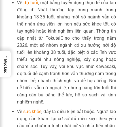
Về
độ tuổi
, mặt bằng tuyển dụng thực tế của lao
động đi Nhật thường tập trung mạnh trong
khoảng 18-35 tuổi, nhưng một số ngành vẫn có
thể nhận ứng viên lớn hơn nếu sức khỏe tốt, có
tay nghề hoặc kinh nghiệm liên quan. Thông tin
cập nhật từ TokuteiGino cho thấy trong năm
2026, một số nhóm ngành có xu hướng nới độ
tuổi lên khoảng 38 tuổi, đặc biệt ở các lĩnh vực
→
thiếu người như nông nghiệp, xây dựng hoặc
Mục Lục
chăm sóc. Tuy vậy, với khu vực như Kawasaki,
độ tuổi dễ cạnh tranh hơn vẫn thường nằm trong
nhóm trẻ, nhanh thích nghi và dễ học tiếng. Nói
dễ hiểu: vẫn có ngoại lệ, nhưng càng lớn tuổi thì
càng cần bù bằng thể lực, hồ sơ sạch và kinh
nghiệm nghề.
Về
sức khỏe
, đây là điều kiện bắt buộc. Người lao
động cần khám tại cơ sở đủ điều kiện theo yêu
cầu của chương trình phái cử và phía tiếp nhận.