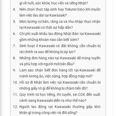
gì về tuổi, sức khỏe, học vấn và tiếng Nhật?
Nên chọn thực tập sinh hay Tokutei Gino khi muốn
làm việc lâu dài tại Kawasaki?
Mức lương cơ bản, tăng ca và thu nhập thực nhận
tại Kawasaki có thật sự hấp dẫn?
Chi phí xuất khẩu lao động Nhật Bản tại Kawasaki
gồm những khoản nào cần biết sớm?
Sinh hoạt ở Kawasaki có đắt không, cần chuẩn bị
tài chính ra sao để không bị áp lực?
Những đơn hàng nào tại Kawasaki dễ trúng tuyển
và phù hợp với người mới bắt đầu?
Làm sao nhận biết đơn hàng tốt tại Kawasaki để
tránh lương ảo, việc nặng, hợp đồng mập mờ?
Hồ sơ đi Nhật làm việc tại Kawasaki cần chuẩn bị
những giấy tờ gì để không bị chậm tiến độ?
Quy trình từ học tiếng, thi tuyển, xin COE đến xuất
cảnh sang Kawasaki diễn ra như thế nào?
Người lao động tại Kawasaki thường gặp khó
khăn gì trong công việc và đời sống?