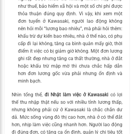
như thuế, bảo hiểm xã hội và một số chi phí được
thỏa thuận đúng quy định. Vì vậy, khi xem một
đơn tuyển ở Kawasaki, người lao động không
nên hỏi mỗi “lương bao nhiêu”, mà phải hỏi thêm:
khấu trừ dự kiến bao nhiêu, nhà ở thế nào, có phụ
cấp đi lại không, tăng ca bình quân mấy giờ, thời
điểm ít việc có bị giảm giờ không. Một đơn lương
ghi rất đẹp nhưng tăng ca thất thường, nhà ở đắt
hoặc khấu trừ mập mờ thì chưa chắc hấp dẫn
hơn đơn lương gốc vừa phải nhưng ổn định và
minh bạch.
Nhìn tổng thể,
đi Nhật làm việc ở Kawasaki
có lợi
thế thu nhập thật nếu so với nhiều tỉnh lương thấp,
nhưng không phải cứ ở Kawasaki là chắc chắn dư
dả. Mức sống vùng đô thị cao hơn, nhà ở có thể đắt
hơn, nhịp làm việc cũng nhanh hơn. Người lao động
đi đúng đơn, có tăng ca ổn định, quản lý chi tiêu tốt