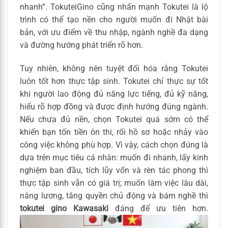
nhanh”. TokuteiGino cũng nhấn mạnh Tokutei là lộ
trình có thể tạo nền cho người muốn đi Nhật bài
bản, với ưu điểm về thu nhập, ngành nghề đa dạng
và đường hướng phát triển rõ hơn.
Tuy nhiên, không nên tuyệt đối hóa rằng Tokutei
luôn tốt hơn thực tập sinh. Tokutei chỉ thực sự tốt
khi người lao động đủ năng lực tiếng, đủ kỹ năng,
hiểu rõ hợp đồng và được định hướng đúng ngành.
Nếu chưa đủ nền, chọn Tokutei quá sớm có thể
khiến bạn tốn tiền ôn thi, rối hồ sơ hoặc nhảy vào
công việc không phù hợp. Vì vậy, cách chọn đúng là
dựa trên mục tiêu cá nhân: muốn đi nhanh, lấy kinh
nghiệm ban đầu, tích lũy vốn và rèn tác phong thì
thực tập sinh vẫn có giá trị; muốn làm việc lâu dài,
nâng lương, tăng quyền chủ động và bám nghề thì
tokutei gino Kawasaki
đáng để ưu tiên hơn.