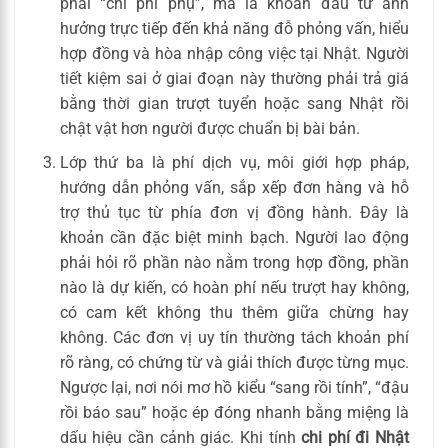
phải “chi phí phụ”, mà là khoản đầu tư ảnh
hưởng trực tiếp đến khả năng đỗ phỏng vấn, hiểu
hợp đồng và hòa nhập công việc tại Nhật. Người
tiết kiệm sai ở giai đoạn này thường phải trả giá
bằng thời gian trượt tuyển hoặc sang Nhật rồi
chật vật hơn người được chuẩn bị bài bản.
Lớp thứ ba là phí dịch vụ, môi giới hợp pháp,
hướng dẫn phỏng vấn, sắp xếp đơn hàng và hỗ
trợ thủ tục từ phía đơn vị đồng hành. Đây là
khoản cần đặc biệt minh bạch. Người lao động
phải hỏi rõ phần nào nằm trong hợp đồng, phần
nào là dự kiến, có hoàn phí nếu trượt hay không,
có cam kết không thu thêm giữa chừng hay
không. Các đơn vị uy tín thường tách khoản phí
rõ ràng, có chứng từ và giải thích được từng mục.
Ngược lại, nơi nói mơ hồ kiểu “sang rồi tính”, “đậu
rồi báo sau” hoặc ép đóng nhanh bằng miệng là
dấu hiệu cần cảnh giác. Khi tính
chi phí đi Nhật