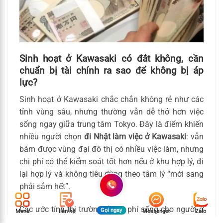
Sinh hoạt ở Kawasaki có đắt không, cần
chuẩn bị tài chính ra sao để không bị áp
lực?
Sinh hoạt ở Kawasaki chắc chắn không rẻ như các
tỉnh vùng sâu, nhưng thường vẫn dễ thở hơn việc
sống ngay giữa trung tâm Tokyo. Đây là điểm khiến
nhiều người chọn
đi Nhật làm việc ở Kawasaki
: vẫn
bám được vùng đại đô thị có nhiều việc làm, nhưng
chi phí có thể kiểm soát tốt hơn nếu ở khu hợp lý, đi
lại hợp lý và không tiêu dùng theo tâm lý “mới sang
phải sắm hết”.
Các ước tính thị trường về chi phí sống cho người ở
Gọi ngay
Menu
liên hệ
Messenger
Zalo
một mình tại Kawasaki thường nằm quanh khoảng