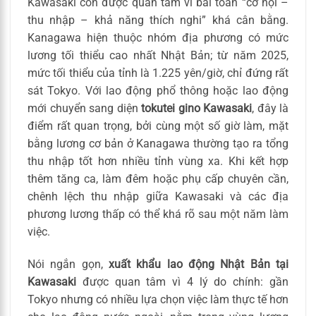
Kawasaki còn được quan tâm vì bài toán “cơ hội –
thu nhập – khả năng thích nghi” khá cân bằng.
Kanagawa hiện thuộc nhóm địa phương có mức
lương tối thiểu cao nhất Nhật Bản; từ năm 2025,
mức tối thiểu của tỉnh là 1.225 yên/giờ, chỉ đứng rất
sát Tokyo. Với lao động phổ thông hoặc lao động
mới chuyển sang diện
tokutei gino Kawasaki
, đây là
điểm rất quan trọng, bởi cùng một số giờ làm, mặt
bằng lương cơ bản ở Kanagawa thường tạo ra tổng
thu nhập tốt hơn nhiều tỉnh vùng xa. Khi kết hợp
thêm tăng ca, làm đêm hoặc phụ cấp chuyên cần,
chênh lệch thu nhập giữa Kawasaki và các địa
phương lương thấp có thể khá rõ sau một năm làm
việc.
Nói ngắn gọn,
xuất khẩu lao động Nhật Bản tại
Kawasaki
được quan tâm vì 4 lý do chính: gần
Tokyo nhưng có nhiều lựa chọn việc làm thực tế hơn