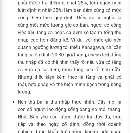
phải được trả thêm ít nhất 25%; làm ngày nghỉ
luật định ít nhất 35%; làm ban đêm cũng có mức
cộng thêm theo quy định. Điều đó có nghĩa là
cùng một mức lương giờ cơ bản, người có công
việc đều tăng ca hoặc ca đêm sẽ tạo ra tổng thu
nhập cao hơn đáng kể. Ví dụ, với mức giờ nền
quanh ngưỡng lương tối thiểu Kanagawa, chỉ cần
tăng ca ổn định 20-30 giờ/tháng, chênh lệch tổng
thu nhập đã có thể nhìn thấy rõ; nếu vừa có tăng
ca vừa có ca đêm, mức tăng còn rõ hơn nữa.
Nhưng điều kiện kèm theo là tăng ca phải có
thật, hợp pháp và thể hiện minh bạch trong bảng
lương.
Nền thứ ba là thu nhập thực nhận. Đây mới là
con số người lao động sống bằng nó mỗi tháng.
Nhật Bản yêu cầu lương được trả đầy đủ, trực
tiếp và theo ngày cố định; đồng thời doanh
nghiệp được khấu trừ những khoản hợp pháp