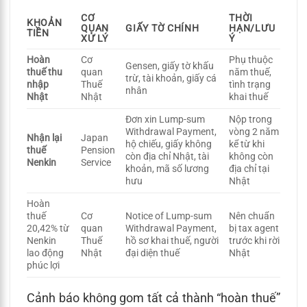
CƠ
THỜI
KHOẢN
QUAN
GIẤY TỜ CHÍNH
HẠN/LƯU
TIỀN
XỬ LÝ
Ý
Hoàn
Cơ
Phụ thuộc
Gensen, giấy tờ khấu
thuế thu
quan
năm thuế,
trừ, tài khoản, giấy cá
nhập
Thuế
tình trạng
nhân
Nhật
Nhật
khai thuế
Đơn xin Lump-sum
Nộp trong
Withdrawal Payment,
vòng 2 năm
Nhận lại
Japan
hộ chiếu, giấy không
kể từ khi
thuế
Pension
còn địa chỉ Nhật, tài
không còn
Nenkin
Service
khoản, mã số lương
địa chỉ tại
hưu
Nhật
Hoàn
thuế
Cơ
Notice of Lump-sum
Nên chuẩn
20,42% từ
quan
Withdrawal Payment,
bị tax agent
Nenkin
Thuế
hồ sơ khai thuế, người
trước khi rời
lao động
Nhật
đại diện thuế
Nhật
phúc lợi
Cảnh báo không gom tất cả thành “hoàn thuế”