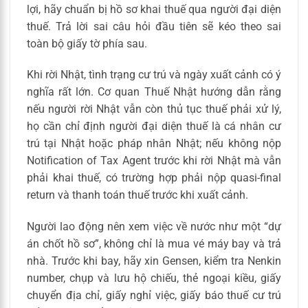
lợi, hãy chuẩn bị hồ sơ khai thuế qua người đại diện
thuế. Trả lời sai câu hỏi đầu tiên sẽ kéo theo sai
toàn bộ giấy tờ phía sau.
Khi rời Nhật, tình trạng cư trú và ngày xuất cảnh có ý
nghĩa rất lớn. Cơ quan Thuế Nhật hướng dẫn rằng
nếu người rời Nhật vẫn còn thủ tục thuế phải xử lý,
họ cần chỉ định người đại diện thuế là cá nhân cư
trú tại Nhật hoặc pháp nhân Nhật; nếu không nộp
Notification of Tax Agent trước khi rời Nhật mà vẫn
phải khai thuế, có trường hợp phải nộp quasi-final
return và thanh toán thuế trước khi xuất cảnh.
Người lao động nên xem việc về nước như một “dự
án chốt hồ sơ”, không chỉ là mua vé máy bay và trả
nhà. Trước khi bay, hãy xin Gensen, kiểm tra Nenkin
number, chụp và lưu hộ chiếu, thẻ ngoại kiều, giấy
chuyển địa chỉ, giấy nghỉ việc, giấy báo thuế cư trú