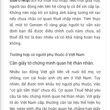
thuế ở Nhật
đối với thuế thu nhập. Nếu mất giấy này,
người lao động nên liên hệ công ty cũ để xin cấp lại.
Không nên nộp hồ sơ bằng ảnh bảng lương rời rạc
nếu chưa chắc cơ quan thuế chấp nhận. Trên thực
tế, một tờ Gensen rõ ràng giúp người tư vấn xác
định bạn đã được điều chỉnh cuối năm chưa, số
thuế đã trừ là bao nhiêu và có khả năng hoàn hay
không.
Trường hợp có người phụ thuộc ở Việt Nam
Cần giấy tờ chứng minh quan hệ thân nhân.
Nhiều lao động Việt gửi tiền về nuôi bố mẹ, vợ
chồng, con cái hoặc anh chị em ở Việt Nam. Tuy
nhiên, để được tính khấu trừ người phụ thuộc, việc
“có gửi tiền thật” chưa đủ. Cơ quan Thuế Nhật yêu
cầu tài liệu chứng minh quan hệ thân nhân. Với giấy
tờ do Việt Nam cấp, thường cần tài liệu thể hiện họ
tên, ngày sinh, địa chỉ hoặc quan hệ, chẳng hạn giấy