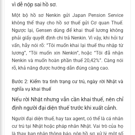
vì dễ nộp sai hồ sơ.
Một bộ hồ sơ Nenkin gửi Japan Pension Service
không thể thay cho hồ sơ thuế gửi Cơ quan Thuế.
Ngược lại, Gensen dùng để khai thuế lương không
phải giấy quyết định chi trả Nenkin. Vì vậy, khi hỏi tư
vấn, hãy nói rõ: “Tôi muốn khai lại thuế thu nhập từ
lương”, “Tôi muốn xin Nenkin”, hoặc “Tôi đã nhận
Nenkin và muốn hoàn phần thuế 20,42%”. Càng nói
rõ, khả năng được hướng dẫn đúng càng cao.
Bước 2: Kiểm tra tình trạng cư trú, ngày rời Nhật và
nghĩa vụ khai thuế
Nếu rời Nhật nhưng vẫn cần khai thuế, nên chỉ
định người đại diện thuế trước khi xuất cảnh.
Người đại diện thuế, hay tax agent, có thể là cá nhân
cư trú tại Nhật hoặc pháp nhân Nhật. Vai trò của họ
là thay bạn nhận thông báo, nộp hồ sơ, xử lý một số