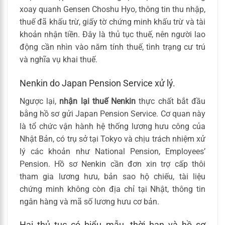
xoay quanh Gensen Choshu Hyo, thông tin thu nhập,
thuế đã khấu trừ, giấy tờ chứng minh khấu trừ và tài
khoản nhận tiền. Đây là thủ tục thuế, nên người lao
động cần nhìn vào năm tính thuế, tình trạng cư trú
và nghĩa vụ khai thuế.
Nenkin do Japan Pension Service xử lý.
Ngược lại,
nhận lại thuế Nenkin
thực chất bắt đầu
bằng hồ sơ gửi Japan Pension Service. Cơ quan này
là tổ chức vận hành hệ thống lương hưu công của
Nhật Bản, có trụ sở tại Tokyo và chịu trách nhiệm xử
lý các khoản như National Pension, Employees’
Pension. Hồ sơ Nenkin cần đơn xin trợ cấp thôi
tham gia lương hưu, bản sao hộ chiếu, tài liệu
chứng minh không còn địa chỉ tại Nhật, thông tin
ngân hàng và mã số lương hưu cơ bản.
Hai thủ tục có biểu mẫu, thời hạn và hồ sơ