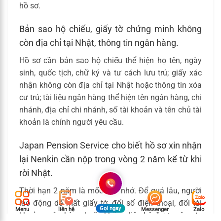
hồ sơ.
Bản sao hộ chiếu, giấy tờ chứng minh không
còn địa chỉ tại Nhật, thông tin ngân hàng.
Hồ sơ cần bản sao hộ chiếu thể hiện họ tên, ngày
sinh, quốc tịch, chữ ký và tư cách lưu trú; giấy xác
nhận không còn địa chỉ tại Nhật hoặc thông tin xóa
cư trú; tài liệu ngân hàng thể hiện tên ngân hàng, chi
nhánh, địa chỉ chi nhánh, số tài khoản và tên chủ tài
khoản là chính người yêu cầu.
Japan Pension Service cho biết hồ sơ xin nhận
lại Nenkin cần nộp trong vòng 2 năm kể từ khi
rời Nhật.
Thời hạn 2 năm là mốc cần nhớ. Để quá lâu, người
lao động dễ mất giấy tờ, đổi số điện thoại, đổi tài
Gọi ngay
Menu
liên hệ
Messenger
Zalo
khoản ngân hàng hoặc không liên hệ được công ty