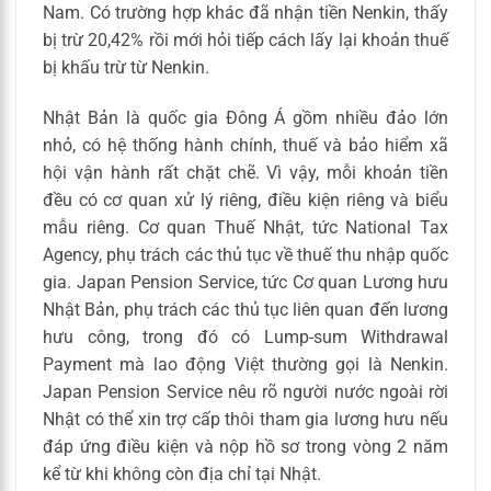
Nam. Có trường hợp khác đã nhận tiền Nenkin, thấy
bị trừ 20,42% rồi mới hỏi tiếp cách lấy lại khoản thuế
bị khấu trừ từ Nenkin.
Nhật Bản là quốc gia Đông Á gồm nhiều đảo lớn
nhỏ, có hệ thống hành chính, thuế và bảo hiểm xã
hội vận hành rất chặt chẽ. Vì vậy, mỗi khoản tiền
đều có cơ quan xử lý riêng, điều kiện riêng và biểu
mẫu riêng. Cơ quan Thuế Nhật, tức National Tax
Agency, phụ trách các thủ tục về thuế thu nhập quốc
gia. Japan Pension Service, tức Cơ quan Lương hưu
Nhật Bản, phụ trách các thủ tục liên quan đến lương
hưu công, trong đó có Lump-sum Withdrawal
Payment mà lao động Việt thường gọi là Nenkin.
Japan Pension Service nêu rõ người nước ngoài rời
Nhật có thể xin trợ cấp thôi tham gia lương hưu nếu
đáp ứng điều kiện và nộp hồ sơ trong vòng 2 năm
kể từ khi không còn địa chỉ tại Nhật.