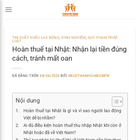
Chuyển
đến
nội
dung
TIN XUẤT KHẨU LAO ĐỘNG
,
KINH NGHIỆM
,
QUY PHẠM PHÁP
LUẬT
Hoàn thuế tại Nhật: Nhận lại tiền đúng
cách, tránh mất oan
ĐÃ ĐĂNG TRÊN
04/06/2026
BỞI
XKLDTHANHGIANGNEW
Nội dung
Hoàn thuế tại Nhật là gì và vì sao người lao động
Việt dễ bị nhầm?
Ai đủ điều kiện hoàn thuế thu nhập Nhật khi còn ở
Nhật hoặc đã về Việt Nam?