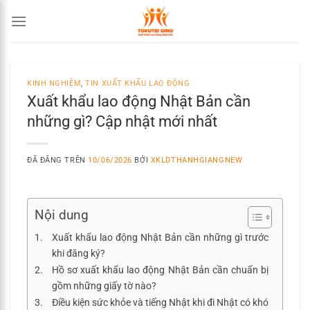
Chuyển
đến
nội
dung
KINH NGHIỆM
,
TIN XUẤT KHẨU LAO ĐỘNG
Xuất khẩu lao động Nhật Bản cần
những gì? Cập nhật mới nhất
ĐÃ ĐĂNG TRÊN
10/06/2026
BỞI
XKLDTHANHGIANGNEW
Nội dung
Xuất khẩu lao động Nhật Bản cần những gì trước
khi đăng ký?
Hồ sơ xuất khẩu lao động Nhật Bản cần chuẩn bị
gồm những giấy tờ nào?
Điều kiện sức khỏe và tiếng Nhật khi đi Nhật có khó