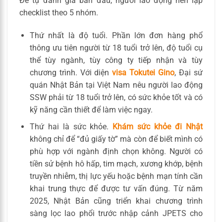
Để tự đánh giá ban đầu, người lao động nên lập
checklist theo 5 nhóm.
Thứ nhất là độ tuổi. Phần lớn đơn hàng phổ
thông ưu tiên người từ 18 tuổi trở lên, độ tuổi cụ
thể tùy ngành, tùy công ty tiếp nhận và tùy
chương trình. Với diện
visa Tokutei Gino
, Đại sứ
quán Nhật Bản tại Việt Nam nêu người lao động
SSW phải từ 18 tuổi trở lên, có sức khỏe tốt và có
kỹ năng cần thiết để làm việc ngay.
Thứ hai là sức khỏe.
Khám sức khỏe đi Nhật
không chỉ để “đủ giấy tờ” mà còn để biết mình có
phù hợp với ngành định chọn không. Người có
tiền sử bệnh hô hấp, tim mạch, xương khớp, bệnh
truyền nhiễm, thị lực yếu hoặc bệnh mạn tính cần
khai trung thực để được tư vấn đúng. Từ năm
2025, Nhật Bản cũng triển khai chương trình
sàng lọc lao phổi trước nhập cảnh JPETS cho