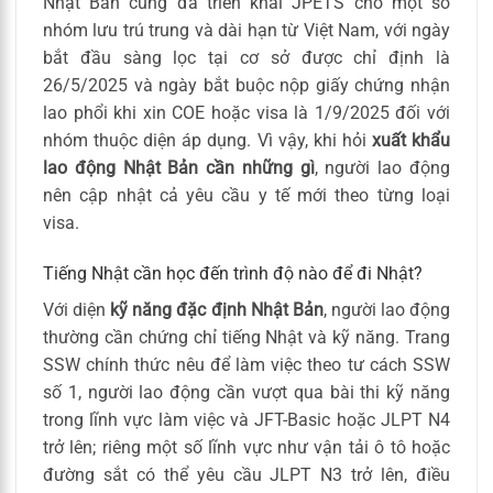
Nhật Bản cũng đã triển khai JPETS cho một số
nhóm lưu trú trung và dài hạn từ Việt Nam, với ngày
bắt đầu sàng lọc tại cơ sở được chỉ định là
26/5/2025 và ngày bắt buộc nộp giấy chứng nhận
lao phổi khi xin COE hoặc visa là 1/9/2025 đối với
nhóm thuộc diện áp dụng. Vì vậy, khi hỏi
xuất khẩu
lao động Nhật Bản cần những gì
, người lao động
nên cập nhật cả yêu cầu y tế mới theo từng loại
visa.
Tiếng Nhật cần học đến trình độ nào để đi Nhật?
Với diện
kỹ năng đặc định Nhật Bản
, người lao động
thường cần chứng chỉ tiếng Nhật và kỹ năng. Trang
SSW chính thức nêu để làm việc theo tư cách SSW
số 1, người lao động cần vượt qua bài thi kỹ năng
trong lĩnh vực làm việc và JFT-Basic hoặc JLPT N4
trở lên; riêng một số lĩnh vực như vận tải ô tô hoặc
đường sắt có thể yêu cầu JLPT N3 trở lên, điều