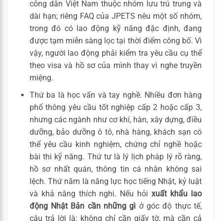
công dân Việt Nam thuộc nhóm lưu trú trung và
dài hạn; riêng FAQ của JPETS nêu một số nhóm,
trong đó có lao động kỹ năng đặc định, đang
được tạm miễn sàng lọc tại thời điểm công bố. Vì
vậy, người lao động phải kiểm tra yêu cầu cụ thể
theo visa và hồ sơ của mình thay vì nghe truyền
miệng.
Thứ ba là học vấn và tay nghề. Nhiều đơn hàng
phổ thông yêu cầu tốt nghiệp cấp 2 hoặc cấp 3,
nhưng các ngành như cơ khí, hàn, xây dựng, điều
dưỡng, bảo dưỡng ô tô, nhà hàng, khách sạn có
thể yêu cầu kinh nghiệm, chứng chỉ nghề hoặc
bài thi kỹ năng. Thứ tư là lý lịch pháp lý rõ ràng,
hồ sơ nhất quán, thông tin cá nhân không sai
lệch. Thứ năm là năng lực học tiếng Nhật, kỷ luật
và khả năng thích nghi. Nếu hỏi
xuất khẩu lao
động Nhật Bản cần những gì
ở góc độ thực tế,
câu trả lời là: không chỉ cần giấy tờ, mà cần cả