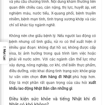
và yêu cầu chương trình. Nội dung khám thường liên
quan đến chiều cao, cân nặng, thị lực, huyết áp, xét
nghiệm máu, nước tiểu, X-quang phổi, bệnh truyền
nhiễm, bệnh mạn tính, tình trạng xương khớp và các
chỉ số khác tùy ngành nghề.
Không nên che giấu bệnh lý. Nếu người lao động có
bệnh nhưng cố tình giấu, rủi ro có thể xuất hiện ở
→
nhiều giai đoạn: không đạt hồ sơ, không được cấp
Mục Lục
visa, bị ảnh hưởng trong quá trình làm việc hoặc
phải về nước sớm. Với các ngành cần thể lực như
xây dựng, nông nghiệp, cơ khí, chế biến thực phẩm,
điều dưỡng, việc khai đúng tình trạng sức khỏe giúp
tư vấn viên chọn
đơn hàng đi Nhật
phù hợp hơn.
Đây là một phần rất quan trọng của câu hỏi
xuất
khẩu lao động Nhật Bản cần những gì
.
Điều kiện sức khỏe và tiếng Nhật khi đi
Nhật có khó không?