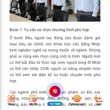
Bước 1: Tư vấn và chọn chương trình phù hợp
Ở bước đầu, người lao động cần được đánh giá
mục tiêu, tài chính, sức khỏe, học vấn, tiếng Nhật,
kinh nghiệm nghề và mong muốn về ngành. Không
phải ai cũng nên chọn cùng một lộ trình. Người mới
có thể bắt đầu từ thực tập sinh; người từng đi Nhật
có thể cân nhắc SSW; người có bằng chuyên môn
có thể xem xét diện kỹ sư hoặc chuyên môn phù
hợp.
Các ngành phổ biến gồm thực phẩm, cơ khí, xây
dựng, nông nghiệp, điều dưỡng, khách sạn, nhà
hàng, bảo dưỡng ô tô, vận tải, đường sắt và các
Gọi ngay
Menu
liên hệ
Messenger
Zalo