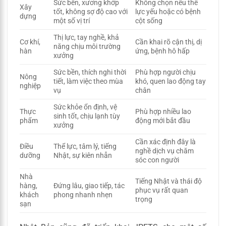
Sức bền, xương khớp
Không chọn nếu thể
Xây
tốt, không sợ độ cao với
lực yếu hoặc có bệnh
dựng
một số vị trí
cột sống
Thị lực, tay nghề, khả
Cơ khí,
Cần khai rõ cận thị, dị
năng chịu môi trường
hàn
ứng, bệnh hô hấp
xưởng
Sức bền, thích nghi thời
Phù hợp người chịu
Nông
tiết, làm việc theo mùa
khó, quen lao động tay
nghiệp
vụ
chân
Sức khỏe ổn định, vệ
Thực
Phù hợp nhiều lao
sinh tốt, chịu lạnh tùy
phẩm
động mới bắt đầu
xưởng
Cần xác định đây là
Điều
Thể lực, tâm lý, tiếng
nghề dịch vụ chăm
dưỡng
Nhật, sự kiên nhẫn
sóc con người
Nhà
Tiếng Nhật và thái độ
hàng,
Đứng lâu, giao tiếp, tác
phục vụ rất quan
khách
phong nhanh nhẹn
trọng
sạn