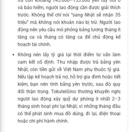
trừ còn khoảng 145.000–155.000 yên tùy nơi ở
và bảo hiểm, người lao động cần được giải thích
trước. Không thể chỉ nói “sang Nhật sẽ nhận 35
triệu” mà không nói khoản nào bị trừ. Người lao
động nên yêu cầu mô phỏng bảng lương tháng ít
tăng ca và tháng có tăng ca để chủ động kế
hoạch tài chính.
Không nên lấy tỷ giá tại thời điểm tư vấn làm
cam kết cố định. Thu nhập được trả bằng yên
Nhật, còn tiền gửi về Việt Nam phụ thuộc tỷ giá.
Nếu lập kế hoạch trả nợ, hỗ trợ gia đình hoặc tiết
kiệm, bạn nên tính bằng yên trước, sau đó quy
đổi thận trọng. TokuteiGino thường khuyến nghị
người lao động xây quỹ dự phòng ít nhất 2–3
tháng sinh hoạt phí tại Nhật, vì những tháng đầu
có thể phát sinh mua đồ dùng, đi lại, điện thoại
hoặc chi phí hành chính.