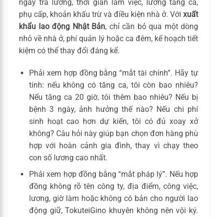
ngày trả lương, thời gian làm việc, lương tăng ca,
phụ cấp, khoản khấu trừ và điều kiện nhà ở. Với
xuất
khẩu lao động Nhật Bản
, chỉ cần bỏ qua một dòng
nhỏ về nhà ở, phí quản lý hoặc ca đêm, kế hoạch tiết
kiệm có thể thay đổi đáng kể.
Phải xem hợp đồng bằng “mắt tài chính”. Hãy tự
tính: nếu không có tăng ca, tôi còn bao nhiêu?
Nếu tăng ca 20 giờ, tôi thêm bao nhiêu? Nếu bị
bệnh 3 ngày, ảnh hưởng thế nào? Nếu chi phí
sinh hoạt cao hơn dự kiến, tôi có đủ xoay xở
không? Câu hỏi này giúp bạn chọn đơn hàng phù
hợp với hoàn cảnh gia đình, thay vì chạy theo
con số lương cao nhất.
Phải xem hợp đồng bằng “mắt pháp lý”. Nếu hợp
đồng không rõ tên công ty, địa điểm, công việc,
lương, giờ làm hoặc không có bản cho người lao
động giữ, TokuteiGino khuyên không nên vội ký.