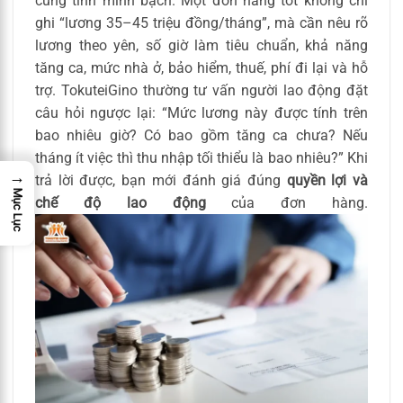
cùng tính minh bạch. Một đơn hàng tốt không chỉ
ghi “lương 35–45 triệu đồng/tháng”, mà cần nêu rõ
lương theo yên, số giờ làm tiêu chuẩn, khả năng
tăng ca, mức nhà ở, bảo hiểm, thuế, phí đi lại và hỗ
trợ. TokuteiGino thường tư vấn người lao động đặt
câu hỏi ngược lại: “Mức lương này được tính trên
bao nhiêu giờ? Có bao gồm tăng ca chưa? Nếu
tháng ít việc thì thu nhập tối thiểu là bao nhiêu?” Khi
→
trả lời được, bạn mới đánh giá đúng
quyền lợi và
Mục Lục
chế độ lao động
của đơn hàng.