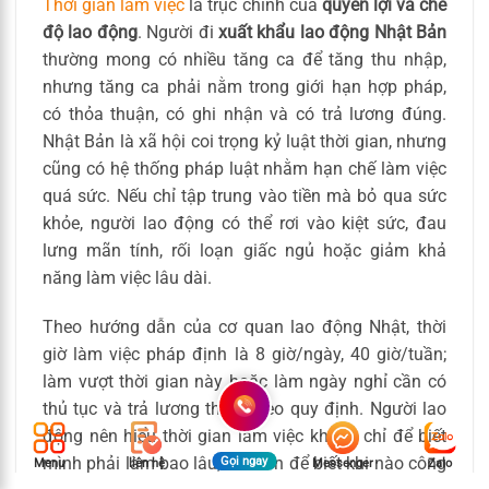
Thời gian làm việc
là trục chính của
quyền lợi và chế
độ lao động
. Người đi
xuất khẩu lao động Nhật Bản
thường mong có nhiều tăng ca để tăng thu nhập,
nhưng tăng ca phải nằm trong giới hạn hợp pháp,
có thỏa thuận, có ghi nhận và có trả lương đúng.
Nhật Bản là xã hội coi trọng kỷ luật thời gian, nhưng
cũng có hệ thống pháp luật nhằm hạn chế làm việc
quá sức. Nếu chỉ tập trung vào tiền mà bỏ qua sức
khỏe, người lao động có thể rơi vào kiệt sức, đau
lưng mãn tính, rối loạn giấc ngủ hoặc giảm khả
năng làm việc lâu dài.
Theo hướng dẫn của cơ quan lao động Nhật, thời
giờ làm việc pháp định là 8 giờ/ngày, 40 giờ/tuần;
làm vượt thời gian này hoặc làm ngày nghỉ cần có
thủ tục và trả lương thêm theo quy định. Người lao
động nên hiểu thời gian làm việc không chỉ để biết
mình phải làm bao lâu, mà còn để biết khi nào công
Gọi ngay
Menu
liên hệ
Messenger
Zalo