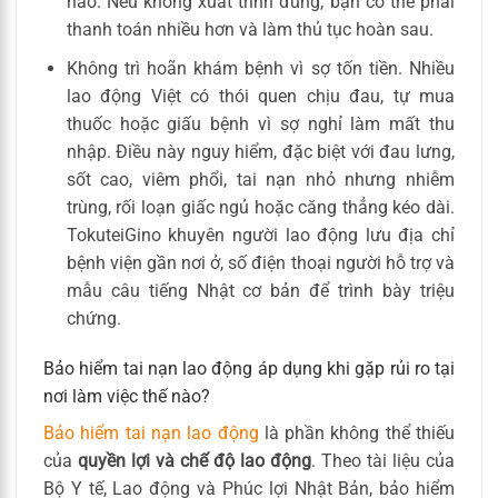
nào. Nếu không xuất trình đúng, bạn có thể phải
thanh toán nhiều hơn và làm thủ tục hoàn sau.
Không trì hoãn khám bệnh vì sợ tốn tiền. Nhiều
lao động Việt có thói quen chịu đau, tự mua
thuốc hoặc giấu bệnh vì sợ nghỉ làm mất thu
nhập. Điều này nguy hiểm, đặc biệt với đau lưng,
sốt cao, viêm phổi, tai nạn nhỏ nhưng nhiễm
trùng, rối loạn giấc ngủ hoặc căng thẳng kéo dài.
TokuteiGino khuyên người lao động lưu địa chỉ
bệnh viện gần nơi ở, số điện thoại người hỗ trợ và
mẫu câu tiếng Nhật cơ bản để trình bày triệu
chứng.
Bảo hiểm tai nạn lao động áp dụng khi gặp rủi ro tại
nơi làm việc thế nào?
Bảo hiểm tai nạn lao động
là phần không thể thiếu
của
quyền lợi và chế độ lao động
. Theo tài liệu của
Bộ Y tế, Lao động và Phúc lợi Nhật Bản, bảo hiểm