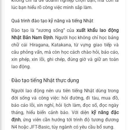
không chỉ là để doanh nghiệp chọn bạn, mà còn là
lúc bạn hiểu rõ công việc mình sắp làm.
Quá trình đào tạo kỹ năng và tiếng Nhật
Đào tạo là “xương sống” của
xuất khẩu lao động
Nhật Bản Nam Định
. Người học không chỉ học bảng
chữ cái Hiragana, Katakana, từ vựng giao tiếp và
câu phỏng vấn, mà còn học cách chào hỏi, báo cáo,
xin phép, xin lỗi, ghi chép, đúng giờ và giữ an toàn
lao động.
Đào tạo tiếng Nhật thực dụng
Người lao động nên ưu tiên tiếng Nhật dùng trong
đời sống và công việc: hỏi đường, đi tàu, mua đồ,
báo cáo lỗi, xin nghỉ, hỏi lịch làm, đọc số, đọc ngày
tháng, hiểu biển cảnh báo. Với diện
kỹ năng đặc
định
, ứng viên cần hướng tới trình độ tương đương
N4 hoặc JFT-Basic, tùy ngành có yêu cầu bổ sung.