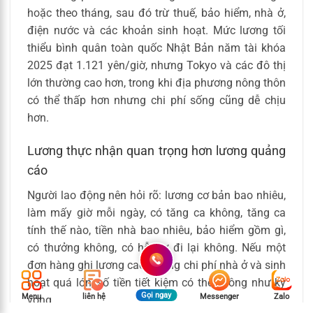
hoặc theo tháng, sau đó trừ thuế, bảo hiểm, nhà ở,
điện nước và các khoản sinh hoạt. Mức lương tối
thiểu bình quân toàn quốc Nhật Bản năm tài khóa
2025 đạt 1.121 yên/giờ, nhưng Tokyo và các đô thị
lớn thường cao hơn, trong khi địa phương nông thôn
có thể thấp hơn nhưng chi phí sống cũng dễ chịu
hơn.
Lương thực nhận quan trọng hơn lương quảng
cáo
Người lao động nên hỏi rõ: lương cơ bản bao nhiêu,
làm mấy giờ mỗi ngày, có tăng ca không, tăng ca
tính thế nào, tiền nhà bao nhiêu, bảo hiểm gồm gì,
có thưởng không, có hỗ trợ đi lại không. Nếu một
đơn hàng ghi lương cao nhưng chi phí nhà ở và sinh
hoạt quá lớn, số tiền tiết kiệm có thể không như kỳ
Gọi ngay
Menu
liên hệ
Messenger
Zalo
vọng.