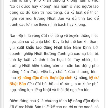
trình rõ ràng. Khó khăn thường không nằm ở việc
“có đi được hay không”, mà nằm ở việc người lao
động có đủ kiên trì học tiếng, đủ kỷ luật để thích
nghi với môi trường Nhật Bản và đủ tỉnh táo để
tránh các lời mời thiếu minh bạch hay không.
Nam Định là vùng đất nổi tiếng về truyền thống hiếu
học, cần cù và chịu khó. Đây là lợi thế lớn khi tham
gia
xuất khẩu lao động Nhật Bản Nam Định
, bởi
doanh nghiệp Nhật thường đánh giá cao sự bền bỉ,
tính kỷ luật và tinh thần học hỏi. Tuy nhiên, thị
trường Nhật hiện không còn chỉ cần lao động phổ
thông “làm được việc tay chân”. Các chương trình
như
kỹ năng đặc định
,
thực tập sinh
kỹ năng
,
kỹ sư
Nhật Bản
đều đòi hỏi hồ sơ rõ ràng, sức khỏe phù
hợp, năng lực tiếng Nhật và thái độ nghiêm túc.
Điểm đáng chú ý là chương trình
kỹ năng đặc định
đã được Nhật Bản thiết kế cho người nước ngoài có