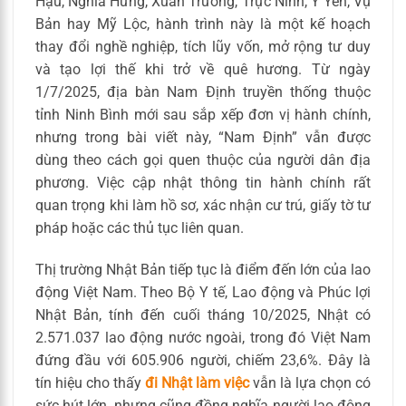
Hậu, Nghĩa Hưng, Xuân Trường, Trực Ninh, Ý Yên, Vụ
Bản hay Mỹ Lộc, hành trình này là một kế hoạch
thay đổi nghề nghiệp, tích lũy vốn, mở rộng tư duy
và tạo lợi thế khi trở về quê hương. Từ ngày
1/7/2025, địa bàn Nam Định truyền thống thuộc
tỉnh Ninh Bình mới sau sắp xếp đơn vị hành chính,
nhưng trong bài viết này, “Nam Định” vẫn được
dùng theo cách gọi quen thuộc của người dân địa
phương. Việc cập nhật thông tin hành chính rất
quan trọng khi làm hồ sơ, xác nhận cư trú, giấy tờ tư
pháp hoặc các thủ tục liên quan.
Thị trường Nhật Bản tiếp tục là điểm đến lớn của lao
động Việt Nam. Theo Bộ Y tế, Lao động và Phúc lợi
Nhật Bản, tính đến cuối tháng 10/2025, Nhật có
2.571.037 lao động nước ngoài, trong đó Việt Nam
đứng đầu với 605.906 người, chiếm 23,6%. Đây là
tín hiệu cho thấy
đi Nhật làm việc
vẫn là lựa chọn có
sức hút lớn, nhưng cũng đồng nghĩa người lao động