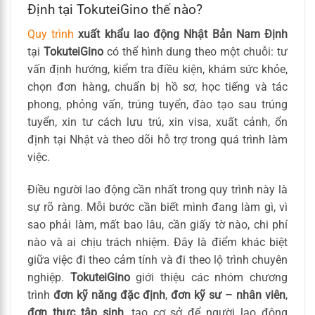
Định tại TokuteiGino thế nào?
Quy trình
xuất khẩu lao động Nhật Bản Nam Định
tại
TokuteiGino
có thể hình dung theo một chuỗi: tư
vấn định hướng, kiểm tra điều kiện, khám sức khỏe,
chọn đơn hàng, chuẩn bị hồ sơ, học tiếng và tác
phong, phỏng vấn, trúng tuyển, đào tạo sau trúng
tuyển, xin tư cách lưu trú, xin visa, xuất cảnh, ổn
định tại Nhật và theo dõi hỗ trợ trong quá trình làm
việc.
Điều người lao động cần nhất trong quy trình này là
sự rõ ràng. Mỗi bước cần biết mình đang làm gì, vì
sao phải làm, mất bao lâu, cần giấy tờ nào, chi phí
nào và ai chịu trách nhiệm. Đây là điểm khác biệt
giữa việc đi theo cảm tính và đi theo lộ trình chuyên
nghiệp.
TokuteiGino
giới thiệu các nhóm chương
trình
đơn kỹ năng đặc định
,
đơn kỹ sư – nhân viên
,
đơn thực tập sinh
, tạo cơ sở để người lao động