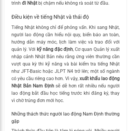
trình
đi Nhật
bị chậm nếu không rà soát từ đầu.
Điều kiện về tiếng Nhật và thái độ
Tiếng Nhật không chỉ để phỏng vấn. Khi sang Nhật,
người lao động cần hiểu nội quy, biển báo an toàn,
hướng dẫn máy móc, lịch làm việc và trao đổi với
quản lý. Với
kỹ năng đặc định
, Cơ quan Quản lý xuất
nhập cảnh Nhật Bản nêu rằng ứng viên thường cần
vượt qua kỳ thi kỹ năng và bài kiểm tra tiếng Nhật
như JFT-Basic hoặc JLPT N4 trở lên; một số ngành
có yêu cầu riêng cao hơn. Vì vậy,
xuất khẩu lao động
Nhật Bản Nam Định
sẽ dễ hơn rất nhiều nếu người
lao động bắt đầu học tiếng trước khi đăng ký, thay
vì chờ trúng đơn mới học.
Những thách thức người lao động Nam Định thường
gặp
Thách thức đầu tiên là tâm lý nóng vội. Nhiều người